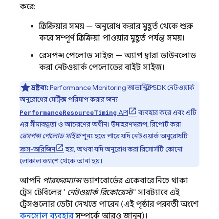
করে:
প্রতিক্রিয়ার সময় — অনুরোধ করার মুহূর্ত থেকে শুরু
করে সম্পূর্ণ প্রতিক্রিয়া পাওয়ার মুহূর্ত পর্যন্ত সময়।
রেসপন্স পেলোড সাইজ — অ্যাপ দ্বারা ডাউনলোড
করা নেটওয়ার্ক পেলোডের বাইট সাইজ।
দ্রষ্টব্য:
Performance Monitoring
জাভাস্ক্রিপ্ট SDK নেটওয়ার্ক
অনুরোধের মেট্রিক্স পরিমাপ করার জন্য
API
ব্যবহার করে এবং এটি
PerformanceResourceTiming
এর সীমাবদ্ধতা ও আচরণের অধীন। উদাহরণস্বরূপ, রিপোর্ট করা
রেসপন্স পেলোড সাইজ
শূন্য হতে পারে যদি নেটওয়ার্ক অনুরোধটি
ক্রস-অরিজিন
হয়, অথবা যদি অনুরোধ করা রিসোর্সটি কোনো
লোকাল ক্যাশে থেকে আনা হয়।
আপনি
পারফরম্যান্স
ড্যাশবোর্ডের একেবারে নিচে থাকা
ট্রেস টেবিলের '
নেটওয়ার্ক রিকোয়েস্ট
' সাবট্যাবে এই
ট্রেসগুলোর ডেটা দেখতে পারেন (এই পৃষ্ঠার পরবর্তী অংশে
কনসোল ব্যবহার
সম্পর্কে আরও জানুন)।