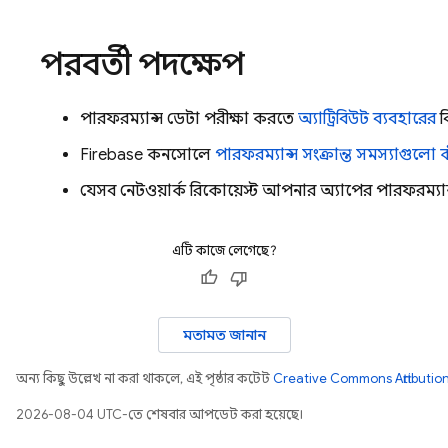
পরবর্তী পদক্ষেপ
পারফরম্যান্স ডেটা পরীক্ষা করতে
অ্যাট্রিবিউট ব্যবহারের
ব
Firebase
কনসোলে
পারফরম্যান্স সংক্রান্ত সমস্যাগুলো 
যেসব নেটওয়ার্ক রিকোয়েস্ট আপনার অ্যাপের পারফরম্যান্
এটি কাজে লেগেছে?
মতামত জানান
অন্য কিছু উল্লেখ না করা থাকলে, এই পৃষ্ঠার কন্টেন্ট
Creative Commons Attribution
2026-08-04 UTC-তে শেষবার আপডেট করা হয়েছে।