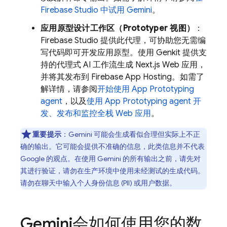
Firebase Studio
中试用
Gemini
。
应用原型设计工作区（
Prototyper
视图）
：
Firebase Studio
提供此代理，可协助您无需编
写代码即可开发应用原型。使用
Genkit
提供支
持的代理式 AI 工作流生成 Next.js Web 应用，
并将其发布到
Firebase App Hosting
。如需了
解详情，请参阅
开始使用
App Prototyping
agent
，以及
使用
App Prototyping agent
开
发、发布和监控全栈 Web 应用
。
重要提示
：
Gemini
可能会生成看似合理但实际上不正
确的输出。它可能会提供不准确的信息，此类信息并不代表
Google 的观点。在使用 Gemini 的所有输出之前，请先对
其进行验证，请勿在生产环境中使用未经测试的生成代码。
请勿在聊天中输入个人身份信息 (PII) 或用户数据。
Gemini
会如何使用您的数