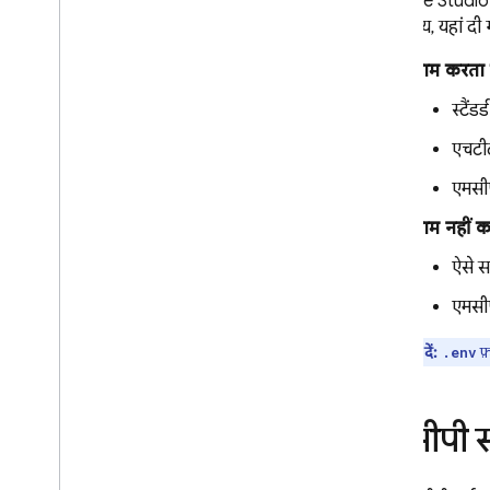
Firebase Studio
Google और Firebase की सेवाओं के
चुनते समय, यहां दी
साथ इंटिग्रेट करना
काम करता ह
कस्टम टेंप्लेट बनाना
पहले से तय किए गए वर्कस्पेस का शॉर्टकट
स्टैं
बनाना
एचटीट
अपना वर्कस्पेस शेयर करना
Firebase Studio में कोड इंपोर्ट करने के
एमसीप
लिए बटन बनाना
काम नहीं क
समाधान
ऐसे स
फ़ुल-स्टैक वेब ऐप्लिकेशन डेवलप करना
,
पब्लिश करना
,
और उसकी निगरानी करना
एमसीपी
Gemini API की मदद से ऐप्लिकेशन
बनाएं
ध्यान दें:
फ़
.env
समस्या हल करना और डीबग करना
अपना ऐप्लिकेशन डीबग करना
एमसीपी सर
समस्या का हल और अक्सर पूछे जाने वाले
सवाल