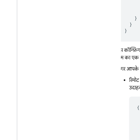
}
}
}
इस कॉन्फ़ि
नाम का एक स
अगर आपके एम
रिमोट
उदाहर
{