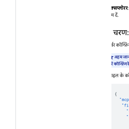
एक्सप्लोरर
नाम दें.
दूसरा चरण:
सर्वर कॉन्फ़
अहम जान
करें कॉन्फ़िग
फ़ाइल के कॉन
{
"mcp
"fi
"
"