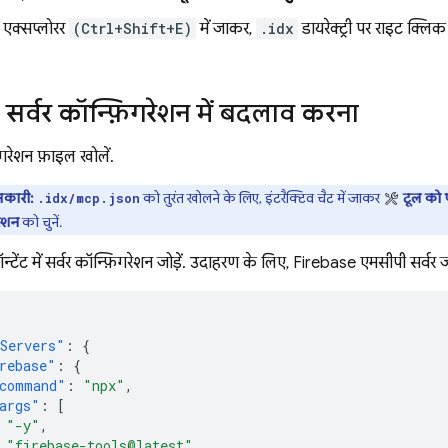
: एक्सप्लोरर
(Ctrl+Shift+E)
में जाकर,
.idx
डायरेक्ट्री पर राइट क्लि
 सर्वर कॉन्फ़िगरेशन में बदलाव करना
िगरेशन फ़ाइल खोलें.
कारी:
को तुरंत खोलने के लिए, इंटरैक्टिव चैट में जाकर
टूल को 
.idx/mcp.json
रेशन
को चुनें.
्टेंट में सर्वर कॉन्फ़िगरेशन जोड़ें. उदाहरण के लिए, Firebase एमसीपी सर्वर ज
Servers"
:
{
rebase"
:
{
command"
:
"npx"
,
args"
:
[
"-y"
,
"firebase-tools@latest"
,