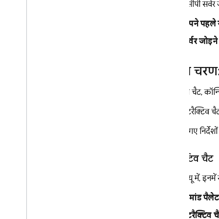
रेफ़रंस
कोई एमसीपी सर्वर 
dev
.
nix का रेफ़रंस
अपने पहले 
Project IDX अब Firebase Studio का
सर्वर जोड़न
हिस्सा है
लाइसेंस वाला सॉफ़्टवेयर
पहला चरण:
हमसे जुड़ें
इंटरैक्टिव चैट, कॉ
एआई की मदद से काम करने वाले
ऐप्लिकेशन बनाना
इंटरैक्टिव चैट
Firebase एआई लॉजिक
यहां दिए गए निर्देश
इंटरैक्टिव चैट
Code
व्यू में, इन
कमांड पैलेट
इंटरैक्टिव च