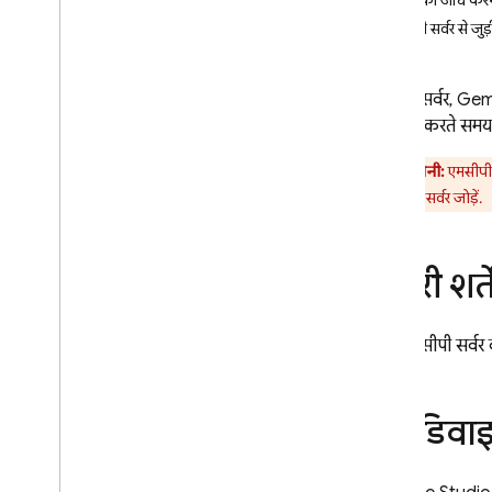
टूल की जांच करन
कॉन्फ़िगर करना
एमसीपी सर्वर से जु
असरदार प्रॉम्प्ट लिखना
एमसीपी सर्वर से कनेक्ट करना
एमसीपी सर्वर,
Gem
झलक देखना
,
पब्लिश करना
,
और
या डीबग करते समय,
निगरानी करना
वेब और Android ऐप्लिकेशन की झलक
चेतावनी:
एमसीपी 
देखना
से एमसीपी सर्वर जोड़ें.
ऐप्लिकेशन पब्लिश करना
वेब ऐप्लिकेशन की निगरानी करना और उन्हें
सुरक्षित रखना
ज़रूरी शर्ते
अपने ऐप्लिकेशन को Git
Hub पर अपलोड
करना
Firebase Studio के फ़ाइल फ़ोल्डर
अगर एमसीपी सर्वर 
को ऑप्टिमाइज़ करना
Firebase Studio के फ़ाइल फ़ोल्डर के
बारे में जानकारी
इस डिवाइ
Firebase Studio के फ़ाइल फ़ोल्डर को
पसंद के मुताबिक बनाना
किसी Firebase प्रोजेक्ट से कनेक्ट करना