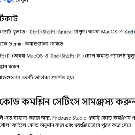
র পদ্ধতি
দেখুন।
্টকাট
ত চ্যাট খুলতে :
Ctrl+Shift+Space
চাপুন (অথবা MacOS-এ
Cmd
থেকে
Gemini
কমান্ডগুলো দেখতে:
ft+P
(অথবা MacOS-এ
Cmd+Shift+P
) চেপে কমান্ড প্যালেট খুলু
্ধান করুন।
ন্ডগুলোর একটি তালিকা প্রদর্শিত হয়।
ড কমপ্লিশন সেটিংস সামঞ্জস্য করু
খতে সাহায্য করার জন্য,
Firebase Studio
এআই কোড কমপ্লিশন প্র
লা ফাইলে কোড অনুমান করে এবং স্বয়ংক্রিয়ভাবে পূরণ করে দেয়।