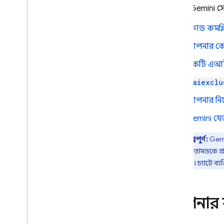
Google এবং Firebase পরিষেবাগুলির
আপনি
Gemini
সে
সাথে একীভূত করুন৷
কাস্টম টেমপ্লেট তৈরি করুন
কোড কমপ্লি
একটি পূর্বনির্ধারিত কর্মক্ষেত্রে একটি
আপনার কোডব
শর্টকাট তৈরি করুন
আপনার কর্মক্ষেত্র শেয়ার করুন
একটি এআই
Firebase স্টুডিওতে কোড আমদানি
করতে একটি বোতাম তৈরি করুন
.aiexclu
আপনার নিজে
সমাধান
একটি ফুল-স্ট্যাক ওয়েব অ্যাপ বিকাশ
,
Gemini
যেভ
প্রকাশ এবং নিরীক্ষণ করুন
Gemini API দিয়ে একটি অ্যাপ তৈরি
গুরুত্বপূর্ণ:
Gem
করুন
গুগলের মতামতকে প্র
করবেন না। চ্যাটে ব্য
সমস্যা সমাধান এবং ডিবাগ করুন
আপনার অ্যাপ ডিবাগ করুন
সমস্যা সমাধান এবং FAQ
আপনার কর
রেফারেন্স
dev
.
nix রেফারেন্স