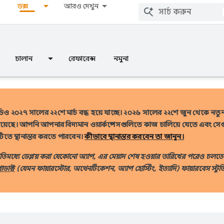
ডক্স
আরও দেখুন
চালান
রেফারেন্স
নমুনা
ুডিও ২০২৭ সালের ২২শে মার্চ বন্ধ হয়ে যাচ্ছে।
২০২৬ সালের ২২শে জুন থেকে নতুন 
করা হয়েছে। আপনি আপনার বিদ্যমান ওয়ার্কস্পেসগুলিতে কাজ চালিয়ে যেতে এবং 
াভিটিতে স্থানান্তর করতে পারবেন।
কীভাবে স্থানান্তর করবেন তা জানুন।
ইতিমধ্যে ডেপ্লয় করা যেকোনো অ্যাপ, এর মেয়াদ শেষ হওয়ার তারিখের পরেও চলত
োডাক্ট
(যেমন ফায়ারস্টোর, অথেনটিকেশন, অ্যাপ হোস্টিং, ইত্যাদি) ফায়ারবেস স্টুডি