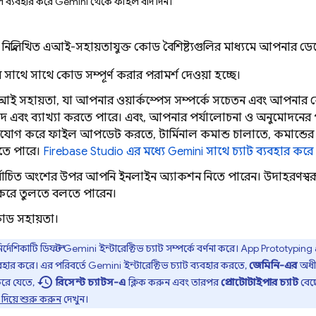
 ব্যবহার করে Gemini থেকে ফাইল বাদ দিন।
নিম্নলিখিত এআই-সহায়তাযুক্ত কোড বৈশিষ্ট্যগুলির মাধ্যমে আপনার 
সাথে সাথে কোড সম্পূর্ণ করার পরামর্শ দেওয়া হচ্ছে।
আই সহায়তা, যা আপনার ওয়ার্কস্পেস সম্পর্কে সচেতন এবং আপনার ক
াদ এবং ব্যাখ্যা করতে পারে। এবং, আপনার পর্যালোচনা ও অনুমোদনের
যোগ করে ফাইল আপডেট করতে, টার্মিনাল কমান্ড চালাতে, কমান্ডের আ
রতে পারে।
Firebase Studio
এর মধ্যে
Gemini
সাথে চ্যাট ব্যবহার করে
্বাচিত অংশের উপর আপনি ইনলাইন অ্যাকশন নিতে পারেন। উদাহরণস্ব
করে তুলতে বলতে পারেন।
ড সহায়তা।
র্দেশিকাটি ডিফল্ট
Gemini
ইন্টারেক্টিভ চ্যাট সম্পর্কে বর্ণনা করে।
App Prototyping
যবহার করে। এর পরিবর্তে
Gemini
ইন্টারেক্টিভ চ্যাট ব্যবহার করতে,
জেমিনি-এর
অধী
history
িরে যেতে,
রিসেন্ট চ্যাটস-এ
ক্লিক করুন এবং তারপর
প্রোটোটাইপার চ্যাট
বেছ
দিয়ে শুরু করুন
দেখুন।