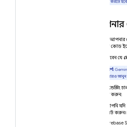
কনফিগার করতে হবে
আপনার কো
Gemini
আপনার কোড
আপনার কোড ইন্ড
মনে রাখবেন যে
ক
পরামর্শ:
Gemin
সম্পর্কে আরও জানুন
কোড ইন্ডেক্সিং চ
পরিবর্তন করুন:
আপনি যদি
সেট করুন।
Firebase 