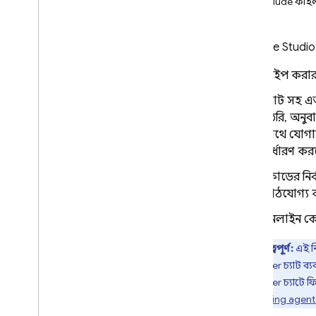
.aiexclude ফাইল
জেমিনি সহায়তা কনফিগার করুন
কার্যকরী প্রম্পটিং
MCP সার্ভারের সাথে সংযোগ করুন
Firebase Studio
পূর্বরূপ
,
প্রকাশ
,
এবং নিরীক্ষণ
টাইপ করার 
ওয়েব এবং অ্যান্ড্রয়েড অ্যাপগুলির
চ্যাট সহ এ
পূর্বরূপ দেখুন
তৈরি, অনুব
অ্যাপস প্রকাশ করুন
সাথে যোগা
ওয়েব অ্যাপ্লিকেশানগুলি নিরীক্ষণ এবং
সুরক্ষিত করুন৷
নির্ধারণ ক
Git
Hub-এ আপনার অ্যাপ আপলোড
কোডের নির
করুন
পাঠযোগ্য 
আপনার ফায়ারবেস স্টুডিও
ইনলাইন কো
ওয়ার্কস্পেস অপ্টিমাইজ করুন
ফায়ারবেস স্টুডিও ওয়ার্কস্পেস সম্পর্কে
গুরুত্বপূর্ণ:
এই নি
আপনার ফায়ারবেস স্টুডিও
Prototyper
চ্যাট ব্
ওয়ার্কস্পেস কাস্টমাইজ করুন
Prototyper
চ্যাটে ফ
একটি Firebase প্রকল্পের সাথে সংযোগ
Prototyping agent
করুন৷