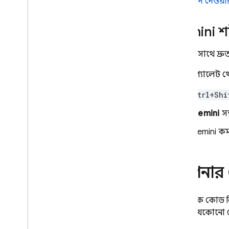
বাদ দেওয়া
Gemini
শর
Gemini
সাথে দ্রু
কমান্ড প্যালেট 
Ctrl+Shi
Gemini
সন
Gemini
কমা
আপনার কো
আপনাকে কোড লি
সাথেই যেকোনো খো