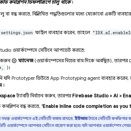
োড কমপ্লিশন ডিফল্টরূপে চালু থাকে
।
লু বা বন্ধ করতে, নিম্নলিখিত পদ্ধতিগুলোর মধ্যে যেকোনো একটি ব্যব
settings.json
ফাইল ব্যবহার করেন, তাহলে
"IDX.aI.enableI
Studio
ওয়ার্কস্পেসে সেটিংস আপডেট করতে:
ক করুন
ম্যানেজ
(ওয়ার্কস্পেসের নিচের বাম দিকে অবস্থিত), তারপর
+,
)।
ি যদি
Prototyper
ভিউতে
App Prototyping agent
ব্যবহার করেন, 
ন
।
kspace
ট্যাবটি নির্বাচন করুন, তারপর
Firebase Studio
> AI > En
কমপ্লিশন বন্ধ করতে,
‘Enable inline code completion as you 
মস্ত ওয়ার্কস্পেসে এই সেটিংটি বজায় রাখতে,
ইউজার
ট্যাবে সেটিংটি কনফিগার 
 প্রতিটি ওয়ার্কস্পেসে আপনার সেটিংস প্রয়োগ করা হবে। যদি আপনার ওয়ার্কস্পেস শ