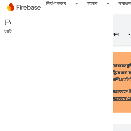
নির্মাণ করুন
চালান
সমাধান
Documentation
Firebase Studio
চ্যাট
ওভারভিউ
মৌলিক
এআই
নির্মাণ করুন
ফায়ারবেস স্ট
নিষ্ক্রিয় 
ওভারভিউ
অ্যান্টিগ্র্য
AI সহায়তায় বিকাশ করুন
ফায়ারবেসে 
ফায়ারবেস প্র
AI সহায়তায় বিকাশ করুন
ফায়ারবেসে মিথুন
এআই টুলস এবং ইন্টিগ্রেশন