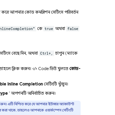
হার করে আপনার কোড কমপ্লিশন সেটিংস পরিবর্তন
nlineCompletion"
কে
true
অথবা
false
 সেটিংস বেছে নিন, অথবা
Ctrl+,
চাপুন (ম্যাকে
তাহলে ক্লিক করুন।
Code
ভিউ খুলতে
কোড-
able Inline Completion
সেটিংটি খুঁজুন।
type
’ অপশনটি অনির্বাচিত করুন।
করুন। এটি নিশ্চিত করে যে আপনার ইউজার অ্যাকাউন্ট
েয়ার করা থাকে, তাহলেও আপনাকে ওয়ার্কস্পেস সেটিংটি