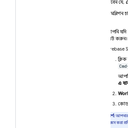
মনে রাখবেন যে,
ক
কোড কমপ্লিশন চা
করুন:
আপনি যদি
সেট করুন।
Firebase 
ক্লি
Cmd
আপন
এ যা
Wor
কোড 
পরামর্শ:
আপনার স
দিয়ে অ্যাক্সেস করা