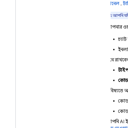
চ্যাট প্যানেল
,
টা
প্রকল্প IDX এখন Firebase স্টুডিওর
দ্রষ্টব্য:
আপনি য
অংশ
লাইসেন্সকৃত সফটওয়্যার
আপনার ওয়া
আমাদের সাথে যোগাযোগ করুন
চ্যা
এআই-চালিত অ্যাপ তৈরি করুন
ইনলা
ফায়ারবেস এআই লজিক
মনে রাখবেন 
টাইপ
কোডব
ভবিষ্যতে আ
কোড 
কোড 
আপনি AI ইন্