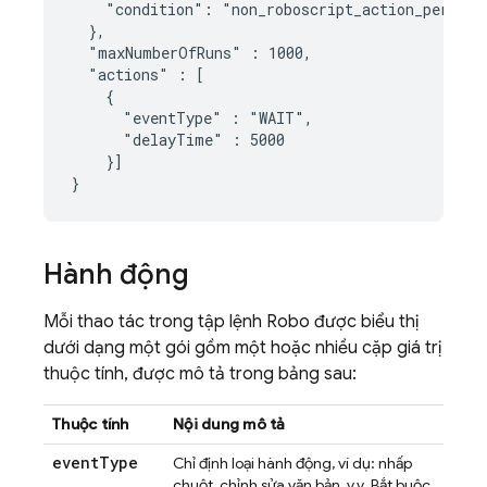
    "condition": "non_roboscript_action_performe
  },

  "maxNumberOfRuns" : 1000,

  "actions" : [

    {

      "eventType" : "WAIT",

      "delayTime" : 5000

    }]

Hành động
Mỗi thao tác trong tập lệnh Robo được biểu thị
dưới dạng một gói gồm một hoặc nhiều cặp giá trị
thuộc tính, được mô tả trong bảng sau:
Thuộc tính
Nội dung mô tả
event
Type
Chỉ định loại hành động, ví dụ: nhấp
chuột, chỉnh sửa văn bản, v.v. Bắt buộc