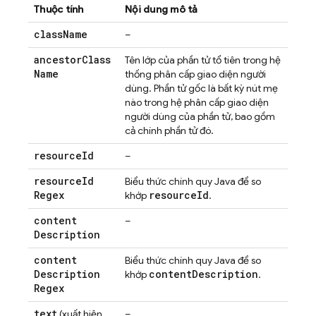
Thuộc tính
Nội dung mô tả
class
Name
–
ancestor
Class
Tên lớp của phần tử tổ tiên trong hệ
Name
thống phân cấp giao diện người
dùng. Phần tử gốc là bất kỳ nút mẹ
nào trong hệ phân cấp giao diện
người dùng của phần tử, bao gồm
cả chính phần tử đó.
resource
Id
–
resource
Id
Biểu thức chính quy Java để so
Regex
resource
Id
khớp
.
content
–
Description
content
Biểu thức chính quy Java để so
Description
content
Description
khớp
.
Regex
text
(xuất hiện
–