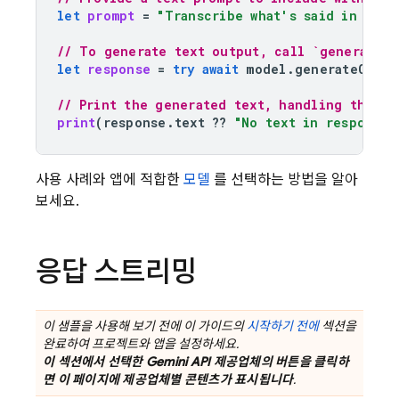
let
prompt
=
"Transcribe what's said in this
// To generate text output, call `generateCo
let
response
=
try
await
model
.
generateConte
// Print the generated text, handling the ca
print
(
response
.
text
??
"No text in response.
사용 사례와 앱에 적합한
모델
를 선택하는 방법을 알아
보세요.
응답 스트리밍
이 샘플을 사용해 보기 전에 이 가이드의
시작하기 전에
섹션을
완료하여 프로젝트와 앱을 설정하세요.
이 섹션에서 선택한
Gemini API
제공업체의 버튼을 클릭하
면 이 페이지에 제공업체별 콘텐츠가 표시됩니다
.