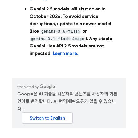
Gemini 2.5 models will shut down in
October 2026
. To avoid service
disruptions, update to a newer model
(like
or
gemini-3.6-flash
). Any stable
gemini-3.1-flash-image
Gemini Live API 2.5 models are not
impacted.
Learn more.
Google은 AI 기술을 사용하여 콘텐츠를 사용자의 기본
언어로 번역합니다. AI 번역에는 오류가 있을 수 있습니
다.