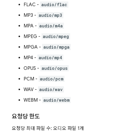
FLAC -
audio/flac
MP3 -
audio/mp3
MPA -
audio/m4a
MPEG -
audio/mpeg
MPGA -
audio/mpga
MP4 -
audio/mp4
OPUS -
audio/opus
PCM -
audio/pcm
WAV -
audio/wav
WEBM -
audio/webm
요청당 한도
요청당 최대 파일 수: 오디오 파일 1개