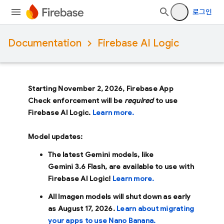
로그인
Documentation
Firebase AI Logic
Starting November 2, 2026, Firebase App
Check enforcement will be
required
to use
Firebase AI Logic.
Learn more.
Model updates:
The latest Gemini models, like
Gemini 3.6 Flash
, are available to use with
Firebase AI Logic!
Learn more.
All Imagen models will shut down as early
as
August 17, 2026
.
Learn about migrating
your apps to use Nano Banana.