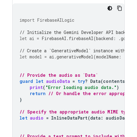
import
FirebaseAILogic
// Initialize the Gemini Developer API backend 
let
ai
=
FirebaseAI
.
firebaseAI
(
backend
:
.
google
// Create a `GenerativeModel` instance with a m
let
model
=
ai
.
generativeModel
(
modelName
:
"gemi
// Provide the audio as `Data`
guard
let
audioData
=
try
?
Data
(
contentsOf
:
print
(
"Error loading audio data."
)
return
// Or handle the error appropriat
}
// Specify the appropriate audio MIME type
let
audio
=
InlineDataPart
(
data
:
audioData
,
// Provide a text prompt to include with the