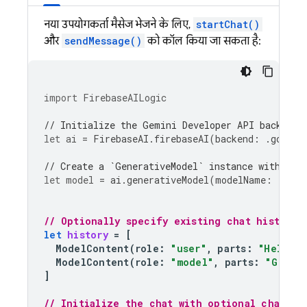
नया उपयोगकर्ता मैसेज भेजने के लिए,
startChat()
और
sendMessage()
को कॉल किया जा सकता है:
import
FirebaseAILogic
// Initialize the Gemini Developer API backend 
let
ai
=
FirebaseAI
.
firebaseAI
(
backend
:
.
google
// Create a `GenerativeModel` instance with a m
let
model
=
ai
.
generativeModel
(
modelName
:
"gemi
// Optionally specify existing chat history
let
history
=
[
ModelContent
(
role
:
"user"
,
parts
:
"Hello, 
ModelContent
(
role
:
"model"
,
parts
:
"Great 
]
// Initialize the chat with optional chat hi