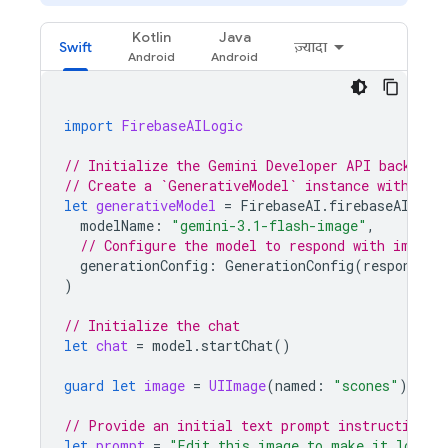
Kotlin
Java
Swift
ज़्यादा
import
FirebaseAILogic
// Initialize the Gemini Developer API backend 
// Create a `GenerativeModel` instance with a G
let
generativeModel
=
FirebaseAI
.
firebaseAI
(
bac
modelName
:
"gemini-3.1-flash-image"
,
// Configure the model to respond with images
generationConfig
:
GenerationConfig
(
responseMo
)
// Initialize the chat
let
chat
=
model
.
startChat
()
guard
let
image
=
UIImage
(
named
:
"scones"
)
else
// Provide an initial text prompt instructing t
let
prompt
=
"Edit this image to make it look l