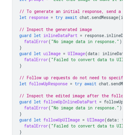
// To generate an initial response, send a user
let
response
=
try
await
chat
.
sendMessage
(
image
// Inspect the generated image
guard
let
inlineDataPart
=
response
.
inlineDataP
fatalError
(
"No image data in response."
)
}
guard
let
uiImage
=
UIImage
(
data
:
inlineDataPar
fatalError
(
"Failed to convert data to UIImage
}
// Follow up requests do not need to specify th
let
followUpResponse
=
try
await
chat
.
sendMessag
// Inspect the edited image after the follow up
guard
let
followUpInlineDataPart
=
followUpResp
fatalError
(
"No image data in response."
)
}
guard
let
followUpUIImage
=
UIImage
(
data
:
follo
fatalError
(
"Failed to convert data to UIImage
}