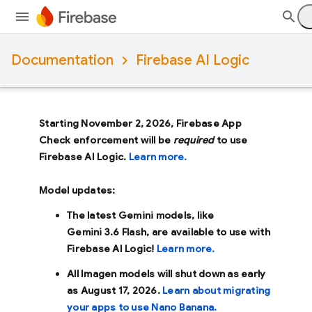
Documentation
Firebase AI Logic
Starting November 2, 2026, Firebase App
Check enforcement will be
required
to use
Firebase AI Logic.
Learn more.
Model updates:
The latest Gemini models, like
Gemini 3.6 Flash
, are available to use with
Firebase AI Logic!
Learn more.
All Imagen models will shut down as early
as
August 17, 2026
.
Learn about migrating
your apps to use Nano Banana.