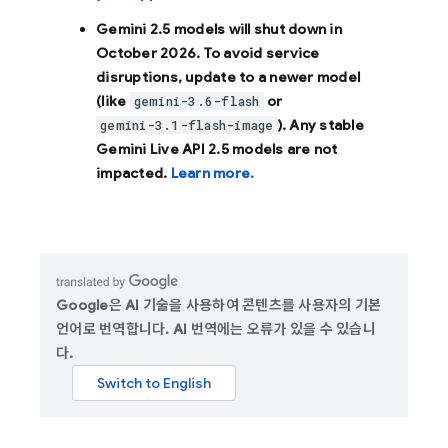
Gemini 2.5 models will shut down in
October 2026
. To avoid service
disruptions, update to a newer model
(like
or
gemini-3.6-flash
). Any stable
gemini-3.1-flash-image
Gemini Live API 2.5 models are not
impacted.
Learn more.
Google은 AI 기술을 사용하여 콘텐츠를 사용자의 기본
언어로 번역합니다. AI 번역에는 오류가 있을 수 있습니
다.