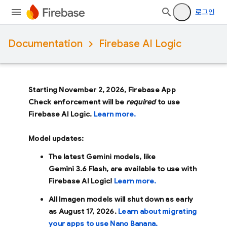
로그인
Documentation
Firebase AI Logic
Starting November 2, 2026, Firebase App
Check enforcement will be
required
to use
Firebase AI Logic.
Learn more.
Model updates:
The latest Gemini models, like
Gemini 3.6 Flash
, are available to use with
Firebase AI Logic!
Learn more.
All Imagen models will shut down as early
as
August 17, 2026
.
Learn about migrating
your apps to use Nano Banana.