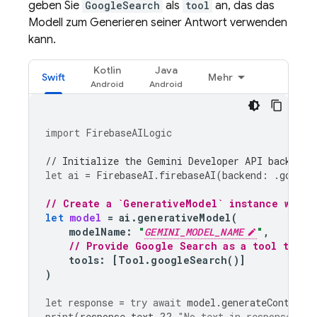
geben Sie
GoogleSearch
als
tool
an, das das
Modell zum Generieren seiner Antwort verwenden
kann.
Kotlin
Java
Swift
Mehr
import
FirebaseAILogic
// Initialize the Gemini Developer API backend 
let
ai
=
FirebaseAI
.
firebaseAI
(
backend
:
.
google
// Create a `GenerativeModel` instance with 
let
model
=
ai
.
generativeModel
(
modelName
:
"
GEMINI_MODEL_NAME
"
,
// Provide Google Search as a tool that 
tools
:
[
Tool
.
googleSearch
()]
)
let
response
=
try
await
model
.
generateContent
(
print
(
response
.
text
??
"No text in response."
)