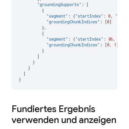
"groundingSupports"
:
[
{
"segment"
:
{
"startIndex"
:
0
,
"endI
"groundingChunkIndices"
:
[
0
]
},
{
"segment"
:
{
"startIndex"
:
86
,
"end
"groundingChunkIndices"
:
[
0
,
1
]
}
]
}
}
]
}
Fundiertes Ergebnis
verwenden und anzeigen