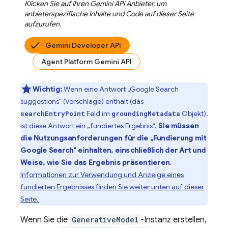
Klicken Sie auf Ihren
Gemini API
Anbieter, um
anbieterspezifische Inhalte und Code auf dieser Seite
aufzurufen.
Gemini Developer API
Agent Platform Gemini API
Wichtig:
Wenn eine Antwort „
Google Search
suggestions“ (Vorschläge) enthält (das
Feld im
Objekt),
searchEntryPoint
groundingMetadata
ist diese Antwort ein „fundiertes Ergebnis“.
Sie müssen
die Nutzungsanforderungen für die „Fundierung mit
Google Search
" einhalten, einschließlich der Art und
Weise, wie Sie das Ergebnis präsentieren
.
Informationen zur Verwendung und Anzeige eines
fundierten Ergebnisses finden Sie weiter unten auf dieser
Seite.
Wenn Sie die
GenerativeModel
-Instanz erstellen,