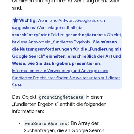
Quellenerfahrung in Ihrer Anwendung unerlässlich
sind.
Wichtig:
Wenn eine Antwort „
Google Search
suggestions“ (Vorschläge) enthält (das
Feld im
Objekt),
searchEntryPoint
groundingMetadata
ist diese Antwort ein „fundiertes Ergebnis“.
Sie müssen
die Nutzungsanforderungen für die „Fundierung mit
Google Search
" einhalten, einschließlich der Art und
Weise, wie Sie das Ergebnis präsentieren
.
Informationen zur Verwendung und Anzeige eines
fundierten Ergebnisses finden Sie weiter unten auf dieser
Seite.
Das Objekt
groundingMetadata
in einem
„fundierten Ergebnis“ enthält die folgenden
Informationen:
webSearchQueries
: Ein Array der
Suchanfragen, die an
Google Search