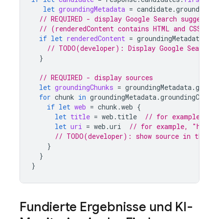
let
groundingMetadata
=
candidate
.
groundingMe
// REQUIRED - display Google Search suggestio
// (renderedContent contains HTML and CSS for
if
let
renderedContent
=
groundingMetadata
.
se
// TODO(developer): Display Google Search s
}
// REQUIRED - display sources
let
groundingChunks
=
groundingMetadata
.
ground
for
chunk
in
groundingMetadata
.
groundingChunks
if
let
web
=
chunk
.
web
{
let
title
=
web
.
title
// for example, "u
let
uri
=
web
.
uri
// for example, "https
// TODO(developer): show source in the UI
}
}
}
Fundierte Ergebnisse und KI-