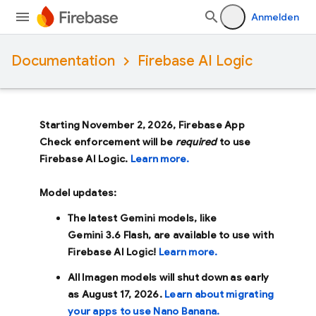
Anmelden
Documentation
Firebase AI Logic
Starting November 2, 2026, Firebase App
Check enforcement will be
required
to use
Firebase AI Logic.
Learn more.
Model updates:
The latest Gemini models, like
Gemini 3.6 Flash
, are available to use with
Firebase AI Logic!
Learn more.
All Imagen models will shut down as early
as
August 17, 2026
.
Learn about migrating
your apps to use Nano Banana.