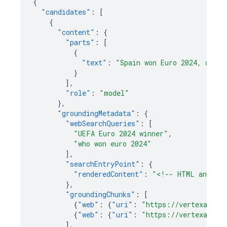
{
"candidates"
:
[
{
"content"
:
{
"parts"
:
[
{
"text"
:
"Spain won Euro 2024, defea
}
],
"role"
:
"model"
},
"groundingMetadata"
:
{
"webSearchQueries"
:
[
"UEFA Euro 2024 winner"
,
"who won euro 2024"
],
"searchEntryPoint"
:
{
"renderedContent"
:
"<!-- HTML and CSS
},
"groundingChunks"
:
[
{
"web"
:
{
"uri"
:
"https://vertexaisea
{
"web"
:
{
"uri"
:
"https://vertexaisea
],