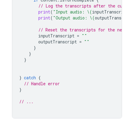
// Log the transcripts after the curren
print
(
"Input audio: 
\(
inputTranscript
)
"
print
(
"Output audio: 
\(
outputTranscript
// Reset the transcripts for the next tu
inputTranscript
=
""
outputTranscript
=
""
}
}
}
}
catch
{
// Handle error
}
// ...