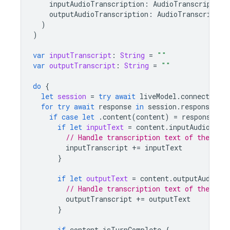
inputAudioTranscription
:
AudioTranscription
outputAudioTranscription
:
AudioTranscriptio
)
)
var
inputTranscript
:
String
=
""
var
outputTranscript
:
String
=
""
do
{
let
session
=
try
await
liveModel
.
connect
()
for
try
await
response
in
session
.
responses
{
if
case
let
.
content
(
content
)
=
response
.
pa
if
let
inputText
=
content
.
inputAudioTran
// Handle transcription text of the audi
inputTranscript
+=
inputText
}
if
let
outputText
=
content
.
outputAudioTr
// Handle transcription text of the audi
outputTranscript
+=
outputText
}
if
content
.
isTurnComplete
{