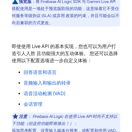
预览版
：将
Firebase AI Logic
SDK 与
Gemini Live API
搭配使用是一项处于预览版阶段的功能，这意味着它不受任
何服务等级协议 (SLA) 或弃用 政策的约束，并且可能会以不
向后兼容的方式更改。
即使使用
Live API
的基本实现，您也可以为用户打
造引人入胜 且功能强大的互动体验。 您还可以选择
使用以下配置选项进一步自定义体验：
回答语音和语言
音频输入和输出的转录
语音活动检测 (VAD)
会话管理
注意
：
Firebase AI Logic
在使用
Live API
时尚不支持以
下功能（但这些功能即将推出！）
：
添加思考配置、设置输入媒体分辨率，或配置和停用 VAD。