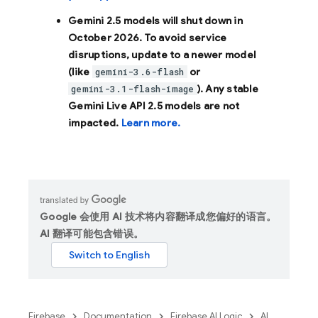
Gemini 2.5 models will shut down in
October 2026
. To avoid service
disruptions, update to a newer model
(like
or
gemini-3.6-flash
). Any stable
gemini-3.1-flash-image
Gemini Live API 2.5 models are not
impacted.
Learn more.
Google 会使用 AI 技术将内容翻译成您偏好的语言。
AI 翻译可能包含错误。
Firebase
Documentation
Firebase AI Logic
AI