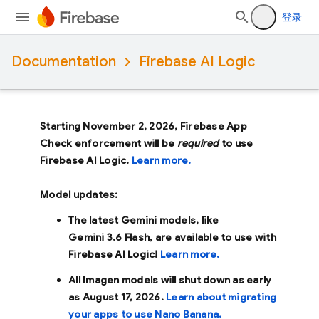
登录
Documentation
Firebase AI Logic
Starting November 2, 2026, Firebase App
Check enforcement will be
required
to use
Firebase AI Logic.
Learn more.
Model updates:
The latest Gemini models, like
Gemini 3.6 Flash
, are available to use with
Firebase AI Logic!
Learn more.
All Imagen models will shut down as early
as
August 17, 2026
.
Learn about migrating
your apps to use Nano Banana.