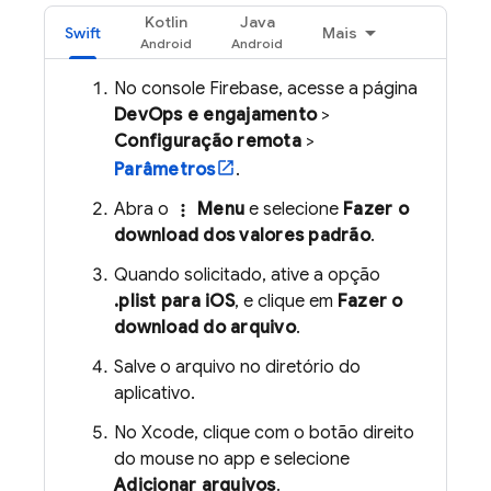
Kotlin
Java
Swift
Mais
No console
Firebase
, acesse a página
DevOps e engajamento
>
Configuração remota
>
Parâmetros
.
Abra o
Menu
e selecione
Fazer o
more_vert
download dos valores padrão
.
Quando solicitado, ative a opção
.plist para iOS
, e clique em
Fazer o
download do arquivo
.
Salve o arquivo no diretório do
aplicativo.
No Xcode, clique com o botão direito
do mouse no app e selecione
Adicionar arquivos
.