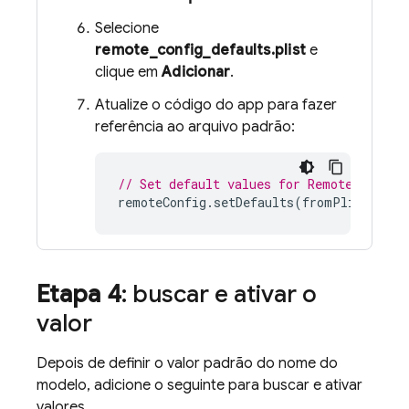
Selecione
remote_config_defaults.plist
e
clique em
Adicionar
.
Atualize o código do app para fazer
referência ao arquivo padrão:
// Set default values for Remote Config
remoteConfig
.
setDefaults
(
fromPlist
:
"re
Etapa 4
: buscar e ativar o
valor
Depois de definir o valor padrão do nome do
modelo, adicione o seguinte para buscar e ativar
valores.