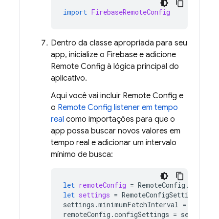
import
FirebaseRemoteConfig
Dentro da classe apropriada para seu
app, inicialize o Firebase e adicione
Remote Config
à lógica principal do
aplicativo.
Aqui você vai incluir
Remote Config
e
o
Remote Config
listener em tempo
real
como importações para que o
app possa buscar novos valores em
tempo real e adicionar um intervalo
mínimo de busca:
let
remoteConfig
=
RemoteConfig
.
remoteC
let
settings
=
RemoteConfigSettings
()
settings
.
minimumFetchInterval
=
3600
remoteConfig
.
configSettings
=
settings