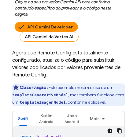
Clique no seu provedor
Gemini API
para conferir o
conteúdo específico do provedor e o código nesta
página.
API Gemini Developer
API Gemini da Vertex AI
Agora que
Remote Config
está totalmente
configurado, atualize o código para substituir
valores codificados por valores provenientes de
Remote Config
.
Observação:
Este exemplo mostra o uso de um
, mas também funciona com
templateGenerativeModel
um
, conforme aplicável.
templateImagenModel
Kotlin
Java
Swift
Mais
import
FirebaseAI