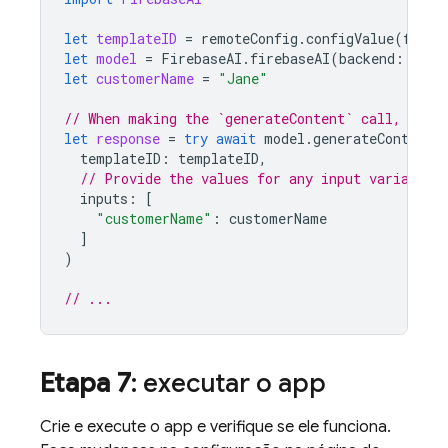
let
templateID
=
remoteConfig
.
configValue
(
forKe
let
model
=
FirebaseAI
.
firebaseAI
(
backend
:
.
goo
let
customerName
=
"Jane"
// When making the `generateContent` call, sour
let
response
=
try
await
model
.
generateContent
(
templateID
:
templateID
,
// Provide the values for any input variables
inputs
:
[
"customerName"
:
customerName
]
)
// ...
Etapa 7
: executar o app
Crie e execute o app e verifique se ele funciona.