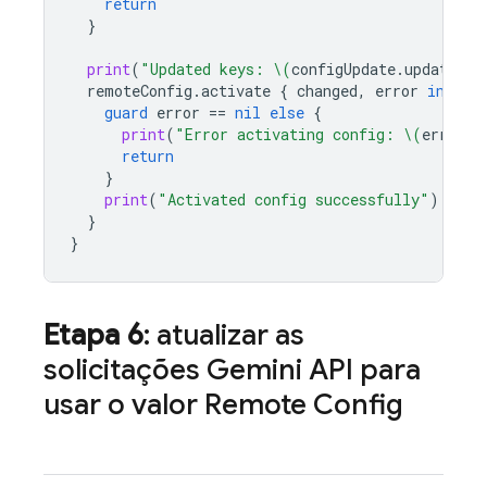
return
}
print
(
"Updated keys: 
\(
configUpdate
.
updatedKe
remoteConfig
.
activate
{
changed
,
error
in
guard
error
==
nil
else
{
print
(
"Error activating config: 
\(
error
?.
return
}
print
(
"Activated config successfully"
)
}
}
Etapa 6
: atualizar as
solicitações
Gemini API
para
usar o valor
Remote Config