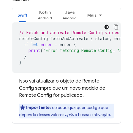
Kotlin
Java
Swift
Mais
// Fetch and activate 
Remote Config
 values
remoteConfig
.
fetchAndActivate
{
status
,
error
i
if
let
error
=
error
{
print
(
"Error fetching 
Remote Config
: 
\(
erro
}
}
Isso vai atualizar o objeto de
Remote
Config
sempre que um novo modelo de
Remote Config
for publicado.
Importante
:
coloque qualquer código que
dependa desses valores
após
a busca e ativação.