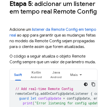
Etapa 5
: adicionar um listener
em tempo real
Remote Config
Adicione um
listener da
Remote Config
em tempo
real
ao app para garantir que as mudanças feitas
no modelo da
Remote Config
sejam propagadas
para o cliente assim que forem atualizadas.
O código a seguir atualiza o objeto
Remote
Config
sempre que um valor de parâmetro muda.
Kotlin
Java
Swift
Mais
// Add real-time 
Remote Config
remoteConfig
.
addOnConfigUpdateListener
{
config
guard
let
configUpdate
=
configUpdate
,
error
=
print
(
"Error listening for config updates: 