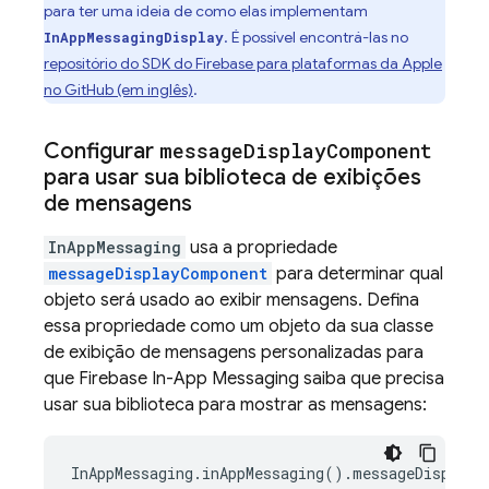
para ter uma ideia de como elas implementam
. É possível encontrá-las no
InAppMessagingDisplay
repositório do SDK do Firebase para plataformas da Apple
no GitHub (em inglês)
.
Configurar
message
Display
Component
para usar sua biblioteca de exibições
de mensagens
InAppMessaging
usa a propriedade
messageDisplayComponent
para determinar qual
objeto será usado ao exibir mensagens. Defina
essa propriedade como um objeto da sua classe
de exibição de mensagens personalizadas para
que
Firebase In-App Messaging
saiba que precisa
usar sua biblioteca para mostrar as mensagens:
InAppMessaging.inAppMessaging().messageDisplayC