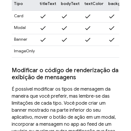
Tipo
titleText
bodyText
textColor
backgroun
check
check
check
check
Card
check
check
check
check
Modal
check
check
check
check
Banner
ImageOnly
Modificar o código de renderização da
exibição de mensagens
É possível modificar os tipos de mensagem da
maneira que você preferir, mas lembre-se das
limitações de cada tipo. Você pode criar um
banner mostrado na parte inferior do seu
aplicativo, mover o botão de ação em um modal,
incorporar a mensagem no app ao feed de um