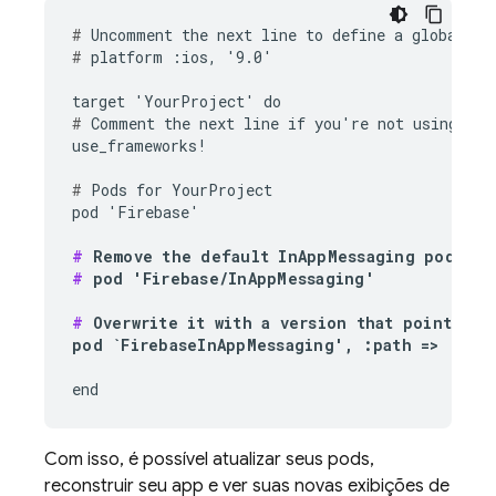
#
#
 platform :ios, '9.0'

#
 Comment the next line if you're not using Swi
use_frameworks!

#
 Pods for YourProject

pod 'Firebase'

#
#
 pod 'Firebase/InAppMessaging'

#
 Overwrite it with a version that points to 
pod `FirebaseInAppMessaging', :path => '
~/Pa
end
Com isso, é possível atualizar seus pods,
reconstruir seu app e ver suas novas exibições de