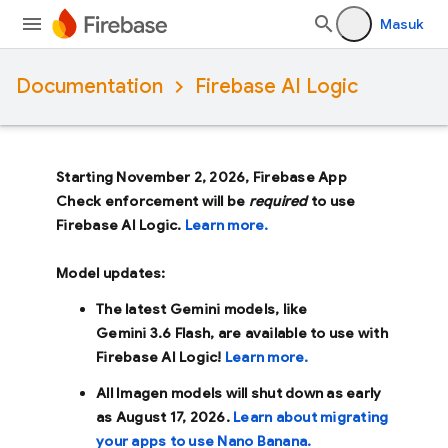
Masuk
Documentation
Firebase AI Logic
Starting November 2, 2026, Firebase App
Check enforcement will be
required
to use
Firebase AI Logic.
Learn more.
Model updates:
The latest Gemini models, like
Gemini 3.6 Flash
, are available to use with
Firebase AI Logic!
Learn more.
All Imagen models will shut down as early
as
August 17, 2026
.
Learn about migrating
your apps to use Nano Banana.