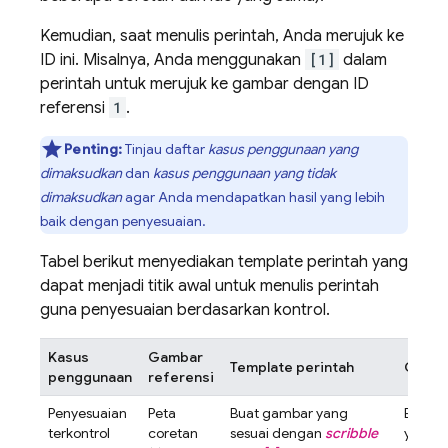
Kemudian, saat menulis perintah, Anda merujuk ke
ID ini. Misalnya, Anda menggunakan
[1]
dalam
perintah untuk merujuk ke gambar dengan ID
referensi
1
.
Penting:
Tinjau daftar
kasus penggunaan yang
dimaksudkan
dan
kasus penggunaan yang tidak
dimaksudkan
agar Anda mendapatkan hasil yang lebih
baik dengan penyesuaian.
Tabel berikut menyediakan template perintah yang
dapat menjadi titik awal untuk menulis perintah
guna penyesuaian berdasarkan kontrol.
Kasus
Gambar
Template perintah
Conto
penggunaan
referensi
Penyesuaian
Peta
Buat gambar yang
Buat 
terkontrol
coretan
sesuai dengan
scribble
yang s