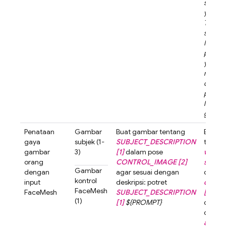
sapuan
yang te
Tampil
sampin
Mobil d
permuk
yang b
meman
cahaya
pantul
lampu 
genang
Penataan
Gambar
Buat gambar tentang
Buat 
gaya
subjek (1-
SUBJECT_DESCRIPTION
tenta
gambar
3)
[1]
dalam pose
woman
orang
CONTROL_IMAGE [2]
short h
Gambar
dengan
agar sesuai dengan
dalam
kontrol
input
deskripsi: potret
contro
FaceMesh
FaceMesh
SUBJECT_DESCRIPTION
[2]
aga
(1)
[1]
${PROMPT}
denga
deskrip
a woma