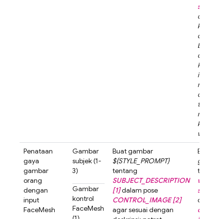
short h
dalam 
kartun
dengan
belaka
dibura
Karakt
imut d
mengg
dengan
tersen
melihat
kamera
warna p
Penataan
Gambar
Buat gambar
Buat 
gaya
subjek (1-
${STYLE_PROMPT}
gaya k
gambar
3)
tentang
tenta
orang
SUBJECT_DESCRIPTION
woman
Gambar
dengan
[1]
dalam pose
short h
kontrol
input
CONTROL_IMAGE [2]
dalam
FaceMesh
FaceMesh
agar sesuai dengan
contro
(1)