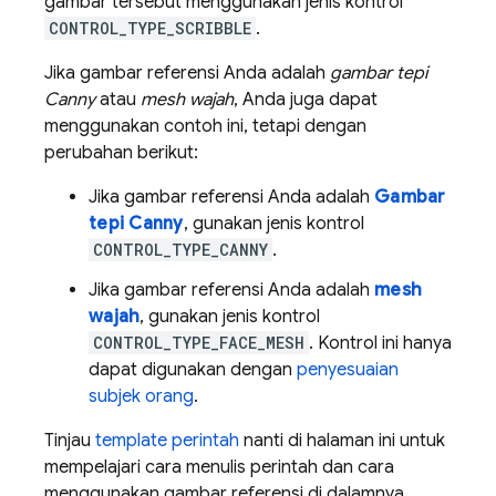
gambar tersebut menggunakan jenis kontrol
CONTROL_TYPE_SCRIBBLE
.
Jika gambar referensi Anda adalah
gambar tepi
Canny
atau
mesh wajah
, Anda juga dapat
menggunakan contoh ini, tetapi dengan
perubahan berikut:
Jika gambar referensi Anda adalah
Gambar
tepi Canny
, gunakan jenis kontrol
CONTROL_TYPE_CANNY
.
Jika gambar referensi Anda adalah
mesh
wajah
, gunakan jenis kontrol
CONTROL_TYPE_FACE_MESH
. Kontrol ini hanya
dapat digunakan dengan
penyesuaian
subjek orang
.
Tinjau
template perintah
nanti di halaman ini untuk
mempelajari cara menulis perintah dan cara
menggunakan gambar referensi di dalamnya.