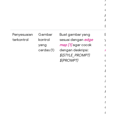
meman
cahaya
pantul
kota di
genang
Penyesuaian
Gambar
Buat gambar yang
Buat 
terkontrol
kontrol
sesuai dengan
edge
yang s
yang
map [1]
agar cocok
deng
cerdas (1)
dengan deskripsi:
map [1
${STYLE_PROMPT}
sesuai
${PROMPT}
deskrip
Gambar
bergay
cat mi
impresi
dengan
kuas y
santai.
suasan
ditera
alami 