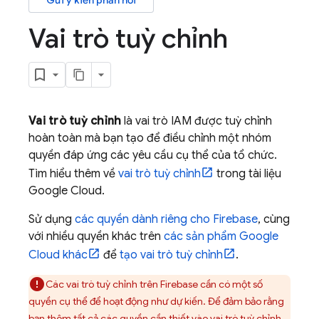
Gửi ý kiến phản hồi
Vai trò tuỳ chỉnh
Vai trò tuỳ chỉnh
là vai trò IAM được tuỳ chỉnh
hoàn toàn mà bạn tạo để điều chỉnh một nhóm
quyền đáp ứng các yêu cầu cụ thể của tổ chức.
Tìm hiểu thêm về
vai trò tuỳ chỉnh
trong tài liệu
Google Cloud
.
Sử dụng
các quyền dành riêng cho Firebase
, cùng
với nhiều quyền khác trên
các sản phẩm
Google
Cloud
khác
để
tạo vai trò tuỳ chỉnh
.
Các vai trò tuỳ chỉnh trên Firebase cần có một số
quyền cụ thể để hoạt động như dự kiến. Để đảm bảo rằng
bạn thêm tất cả các quyền cần thiết vào vai trò tuỳ chỉnh,