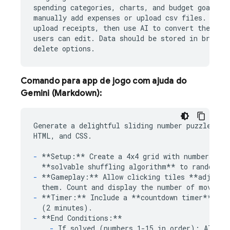
spending categories, charts, and budget goals. T
manually add expenses or upload csv files. The a
upload receipts, then use AI to convert the rece
users can edit. Data should be stored in browser
Comando para app de jogo com ajuda do
Gemini
(Markdown):
Generate a delightful sliding number puzzle game
HTML, and CSS.

-
**Setup:**
 Create a 4x4 grid with numbers 1-1
**solvable shuffling algorithm**
-
**Gameplay:**
 Allow clicking tiles 
**adjacen
-
**Timer:**
 Include a 
**countdown timer**
 sta
-
**End Conditions:**
-
If solved (numbers 1-15 in order): Alert w