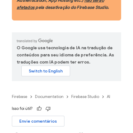
Authentication, App Hosting etc.)
não serão
afetados
pela desativação do Firebase Studio.
O Google usa tecnologia de IA na tradução de
conteúdos para seu idioma de preferência. As
traduções com IA podem ter erros.
Firebase
Documentation
Firebase Studio
AI
Isso foi útil?
Envie comentários