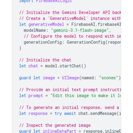
import
FirebaseAILogic
// Initialize the Gemini Developer API backend 
// Create a `GenerativeModel` instance with a G
let
generativeModel
=
FirebaseAI
.
firebaseAI
(
bac
modelName
:
"gemini-3.1-flash-image"
,
// Configure the model to respond with images
generationConfig
:
GenerationConfig
(
responseMo
)
// Initialize the chat
let
chat
=
model
.
startChat
()
guard
let
image
=
UIImage
(
named
:
"scones"
)
else
// Provide an initial text prompt instructing t
let
prompt
=
"Edit this image to make it look l
// To generate an initial response, send a user
let
response
=
try
await
chat
.
sendMessage
(
image
// Inspect the generated image
guard
let
inlineDataPart
=
response
.
inlineDataP