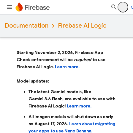
O
Documentation
Firebase AI Logic
Starting November 2, 2026, Firebase App
Check enforcement will be
required
to use
Firebase AI Logic.
Learn more.
Model updates:
The latest Gemini models, like
Gemini 3.6 Flash
, are available to use with
Firebase AI Logic!
Learn more.
All Imagen models will shut down as early
as
August 17, 2026
.
Learn about migrating
your apps to use Nano Banana.