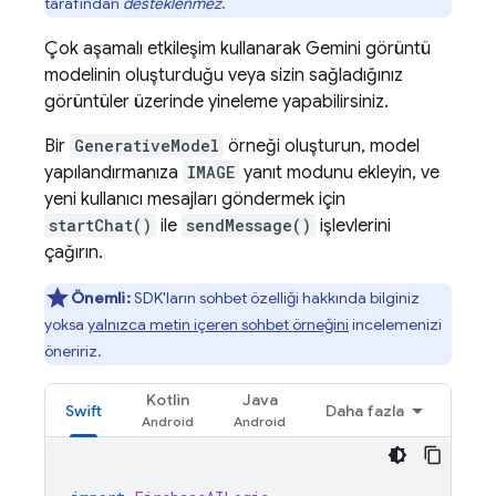
tarafından
desteklenmez
.
Çok aşamalı etkileşim kullanarak
Gemini
görüntü
modelinin oluşturduğu veya sizin sağladığınız
görüntüler üzerinde yineleme yapabilirsiniz.
Bir
GenerativeModel
örneği oluşturun, model
yapılandırmanıza
IMAGE
yanıt modunu ekleyin, ve
yeni kullanıcı mesajları göndermek için
startChat()
ile
sendMessage()
işlevlerini
çağırın.
Önemli:
SDK'ların sohbet özelliği hakkında bilginiz
yoksa
yalnızca metin içeren sohbet örneğini
incelemenizi
öneririz.
Kotlin
Java
Swift
Daha fazla