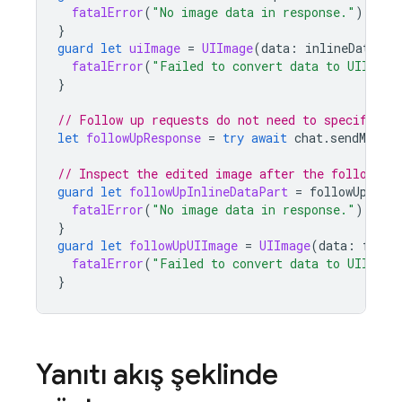
fatalError
(
"No image data in response."
)
}
guard
let
uiImage
=
UIImage
(
data
:
inlineDataPar
fatalError
(
"Failed to convert data to UIImage
}
// Follow up requests do not need to specify th
let
followUpResponse
=
try
await
chat
.
sendMessag
// Inspect the edited image after the follow up
guard
let
followUpInlineDataPart
=
followUpResp
fatalError
(
"No image data in response."
)
}
guard
let
followUpUIImage
=
UIImage
(
data
:
follo
fatalError
(
"Failed to convert data to UIImage
}
Yanıtı akış şeklinde