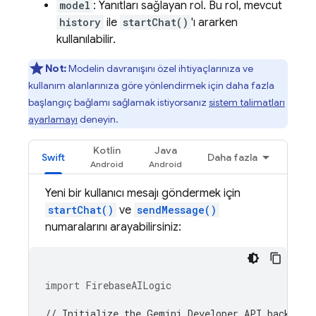
model
: Yanıtları sağlayan rol. Bu rol, mevcut
history
ile
startChat()
'ı ararken
kullanılabilir.
Not:
Modelin davranışını özel ihtiyaçlarınıza ve
kullanım alanlarınıza göre yönlendirmek için daha fazla
başlangıç bağlamı sağlamak istiyorsanız
sistem talimatları
ayarlamayı
deneyin.
Kotlin
Java
Swift
Daha fazla
Yeni bir kullanıcı mesajı göndermek için
startChat()
ve
sendMessage()
numaralarını arayabilirsiniz:
import
FirebaseAILogic
// Initialize the Gemini Developer API backend 