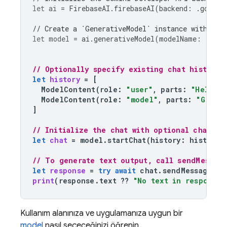
let
ai
=
FirebaseAI
.
firebaseAI
(
backend
:
.
google
// Create a `GenerativeModel` instance with a m
let
model
=
ai
.
generativeModel
(
modelName
:
"gemi
// Optionally specify existing chat history
let
history
=
[
ModelContent
(
role
:
"user"
,
parts
:
"Hello, 
ModelContent
(
role
:
"model"
,
parts
:
"Great 
]
// Initialize the chat with optional chat hi
let
chat
=
model
.
startChat
(
history
:
history
)
// To generate text output, call sendMessage
let
response
=
try
await
chat
.
sendMessage
(
"H
print
(
response
.
text
??
"No text in response.
Kullanım alanınıza ve uygulamanıza uygun bir
model
nasıl seçeceğinizi öğrenin.