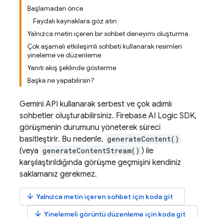
Başlamadan önce
Faydalı kaynaklara göz atın
Yalnızca metin içeren bir sohbet deneyimi oluşturma
Çok aşamalı etkileşimli sohbeti kullanarak resimleri
yineleme ve düzenleme
Yanıtı akış şeklinde gösterme
Başka ne yapabilirsin?
Gemini API
kullanarak serbest ve çok adımlı
sohbetler oluşturabilirsiniz.
Firebase AI Logic
SDK,
görüşmenin durumunu yöneterek süreci
basitleştirir. Bu nedenle,
generateContent()
(veya
generateContentStream()
) ile
karşılaştırıldığında görüşme geçmişini kendiniz
saklamanız gerekmez.
arrow_downward
Yalnızca metin içeren sohbet için koda git
arrow_downward
Yinelemeli görüntü düzenleme için koda git