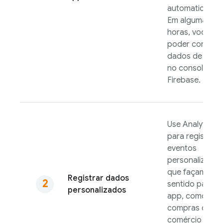
automaticamen
Em algumas
horas, você vai
poder conferir
dados de análi
no console do
Firebase
.
Use
Analytics
para registrar
eventos
personalizados
que façam
Registrar dados
sentido para s
personalizados
app, como
compras de
comércio