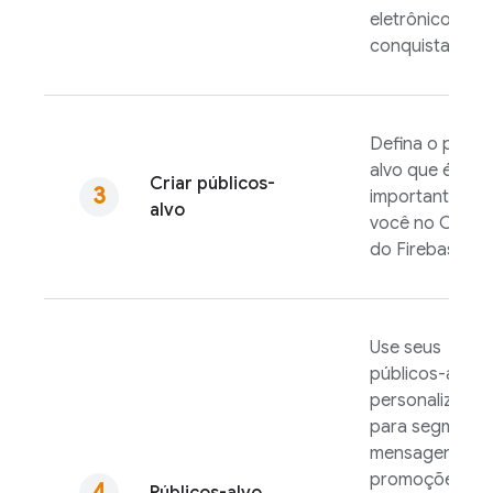
eletrônico ou
conquistas.
Defina o públi
alvo que é
Criar públicos-
importante par
alvo
você no Conso
do
Firebase
.
Use seus
públicos-alvo
personalizados
para segmenta
mensagens,
promoções ou