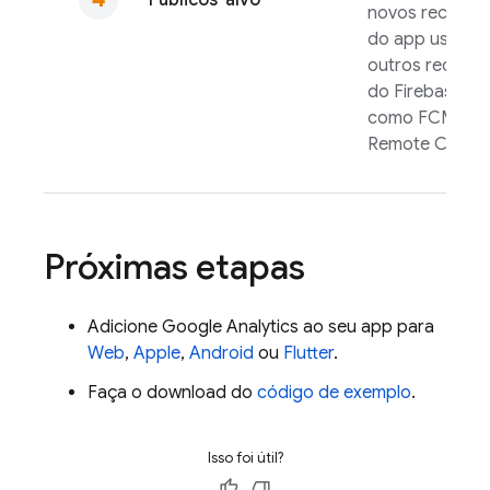
Públicos-alvo
novos recurso
do app usando
outros recurso
do Firebase,
como
FCM
e
Remote Config
Próximas etapas
Adicione
Google Analytics
ao seu app para
Web
,
Apple
,
Android
ou
Flutter
.
Faça o download do
código de exemplo
.
Isso foi útil?