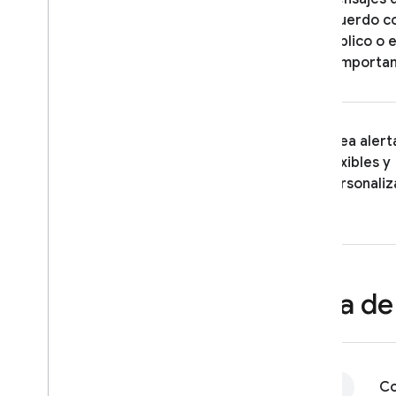
acuerdo co
público o e
comporta
Crea alert
flexibles y
personaliz
Ruta de
Co