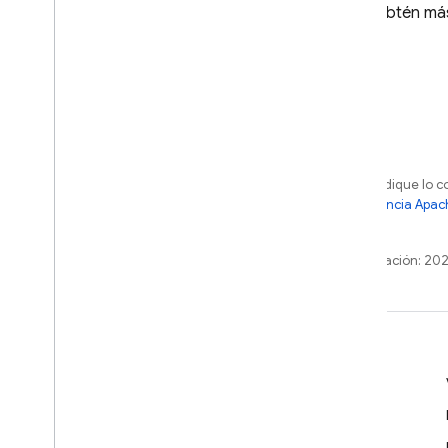
Obtén más
Salvo que se indique lo c
sujetos a la
licencia Apac
o sus afiliados.
Última actualización: 20
Más información
Guías para desarrolladores
Referencia de la API y el SDK
Muestras