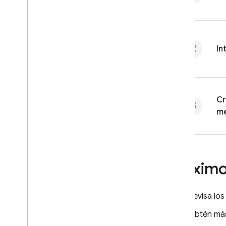
In
Cr
me
Próximo
Revisa lo
Obtén más