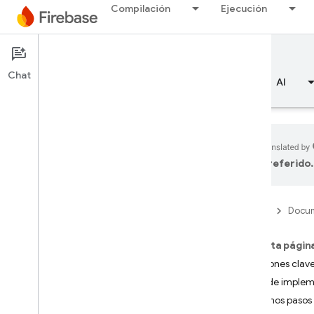
Compilación
Ejecución
Documentation
In-App Messaging
Chat
Descripción general
Aspectos básicos
AI
preferido.
Descripción general
Firebase
Docum
RELEASE
Test Lab
En esta págin
Funciones clav
App Distribution
Ruta de imple
Próximos pasos
SUPERVISIÓN