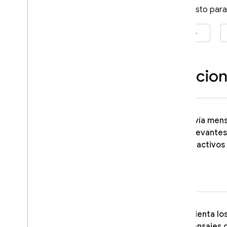
¿Todo listo par
Explora casos de uso
Redacta una campaña
iOS+
Modificar el comportamiento de
los mensajes
Personalizar mensajes
Funcion
Google Ad
Mob
Google Ads
Envía mens
relevantes
Dynamic Links
atractivos
PRODUCTOS RELACIONADOS
Authentication
Extensions
Orienta lo
mensajes 