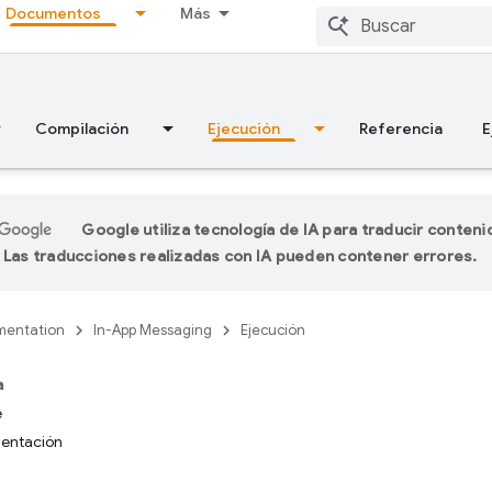
Documentos
Más
Compilación
Ejecución
Referencia
E
Google utiliza tecnología de IA para traducir conteni
 Las traducciones realizadas con IA pueden contener errores.
entation
In-App Messaging
Ejecución
a
e
mentación