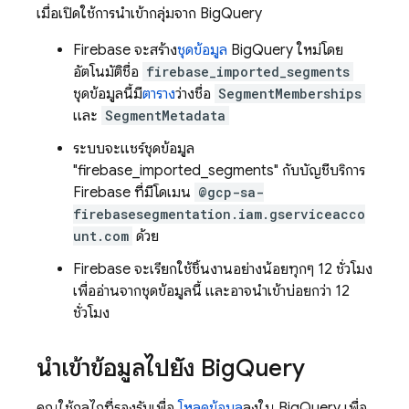
เมื่อเปิดใช้การนําเข้ากลุ่มจาก BigQuery
Firebase จะสร้าง
ชุดข้อมูล
BigQuery ใหม่โดย
อัตโนมัติชื่อ
firebase_imported_segments
ชุดข้อมูลนี้มี
ตาราง
ว่างชื่อ
SegmentMemberships
และ
SegmentMetadata
ระบบจะแชร์ชุดข้อมูล
"firebase_imported_segments" กับบัญชีบริการ
Firebase ที่มีโดเมน
@gcp-sa-
firebasesegmentation.iam.gserviceacco
unt.com
ด้วย
Firebase จะเรียกใช้ชิ้นงานอย่างน้อยทุกๆ 12 ชั่วโมง
เพื่ออ่านจากชุดข้อมูลนี้ และอาจนำเข้าบ่อยกว่า 12
ชั่วโมง
นำเข้าข้อมูลไปยัง Big
Query
คุณใช้กลไกที่รองรับเพื่อ
โหลดข้อมูล
ลงใน BigQuery เพื่อ