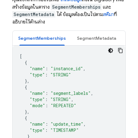
สร้างข้อมูลในตาราง
SegmentMemberships
และ
SegmentMetadata
ได้ ข้อมูลต้องเป็นไปตาม
สคีมา
ที่
อธิบายไว้ด้านล่าง
SegmentMemberships
SegmentMetadata
[
{
"name"
:
"instance_id"
,
"type"
:
"STRING"
},
{
"name"
:
"segment_labels"
,
"type"
:
"STRING"
,
"mode"
:
"REPEATED"
},
{
"name"
:
"update_time"
,
"type"
:
"TIMESTAMP"
}