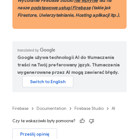
Wycofanie Firebase Studio
nie wpłynie
też na
nasze
podstawowe usługi Firebase
(takie jak
Firestore, Uwierzytelnianie, Hosting aplikacji itp.).
Google używa technologii AI do tłumaczenia
treści na Twój preferowany język. Tłumaczenia
wygenerowane przez AI mogą zawierać błędy.
Firebase
Documentation
Firebase Studio
AI
Czy te wskazówki były pomocne?
Prześlij opinię