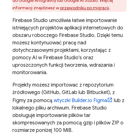
do
Google Antigravity
lub
Google AI Studio
. Więcej
informacji znajdziesz w
przewodniku po migracji
.
Firebase Studio
umożliwia łatwe importowanie
istniejących projektów aplikacji internetowych do
obszaru roboczego
Firebase Studio
. Dzięki temu
możesz kontynuować pracę nad
dotychczasowymi projektami, korzystając z
pomocy AI w
Firebase Studio
's oraz
uproszczonych funkcji tworzenia, wdrażania i
monitorowania.
Projekty możesz importować z repozytorium
źródłowego (GitHub, GitLab lub Bitbucket), z
Figmy za pomocą
wtyczki Builder.io Figma
lub z
lokalnego pliku archiwum.
Firebase Studio
obsługuje importowanie plików tar
skompresowanych za pomocą gzip i plików ZIP o
rozmiarze poniżej 100 MiB.