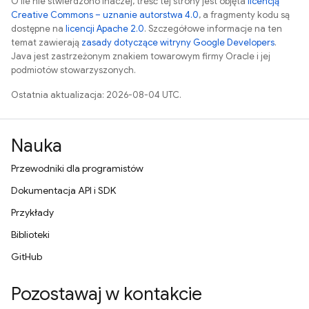
O ile nie stwierdzono inaczej, treść tej strony jest objęta
licencją
Creative Commons – uznanie autorstwa 4.0
, a fragmenty kodu są
dostępne na
licencji Apache 2.0
. Szczegółowe informacje na ten
temat zawierają
zasady dotyczące witryny Google Developers
.
Java jest zastrzeżonym znakiem towarowym firmy Oracle i jej
podmiotów stowarzyszonych.
Ostatnia aktualizacja: 2026-08-04 UTC.
Nauka
Przewodniki dla programistów
Dokumentacja API i SDK
Przykłady
Biblioteki
GitHub
Pozostawaj w kontakcie