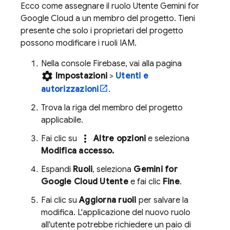
Ecco come assegnare il ruolo Utente
Gemini for
Google Cloud
a un membro del progetto. Tieni
presente che solo i proprietari del progetto
possono modificare i ruoli IAM.
Nella console
Firebase
, vai alla pagina
settings
Impostazioni
>
Utenti e
autorizzazioni
.
Trova la riga del membro del progetto
applicabile.
more_vert
Fai clic su
Altre opzioni
e seleziona
Modifica accesso.
Espandi
Ruoli
, seleziona
Gemini for
Google Cloud
Utente
e fai clic
Fine
.
Fai clic su
Aggiorna ruoli
per salvare la
modifica. L'applicazione del nuovo ruolo
all'utente potrebbe richiedere un paio di