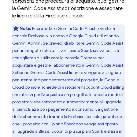
sottoscrizione procedura di acquisto, puoi gestire
la
Gemini Code Assist
sottoscrizione e assegnare
le licenze dalla
Firebase
console.
Nota:
Puoi abilitare
Gemini Code Assist
tramite la
console
Firebase
o la console
Google Cloud
utilizzando
Gemini Admin
. Se prevedi di abilitare
Gemini Code Assist
per un progetto che utilizza il piano Spark senza costi, ti
consigliamo di utilizzare la console
Firebase
per
acquistare e gestire l'abbonamento a
Gemini Code Assist
.
Sebbene
Gemini Code Assist
licenze vengano assegnate
per utente, indipendentemente dal progetto, la
Google
Cloud
console richiede di associare l'account
Cloud Billing
che utilizzi per l'acquisto a un progetto. In questo modo, il
progetto viene sottoposto automaticamente all'upgrade
al piano Blaze con pagamento a consumo. La gestione
dell'abbonamento tramite la
Firebase
console garantisce
che il progetto con il piano Spark non venga sottoposto
all'upgrade a Blaze. Scopri di più sui piani Spark e Blaze in