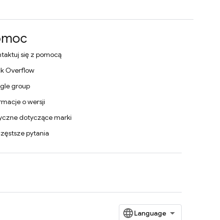
omoc
taktuj się z pomocą
k Overflow
gle group
rmacje o wersji
yczne dotyczące marki
zęstsze pytania