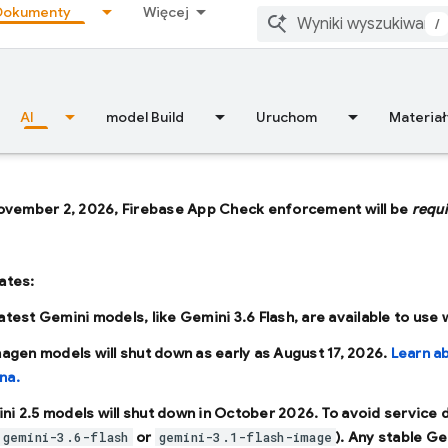
Dokumenty
Więcej
/
AI
model Build
Uruchom
Materiał
ovember 2, 2026, Firebase App Check enforcement will be
requ
ates:
latest Gemini models, like
Gemini 3.6 Flash
, are available to use
Imagen models will shut down as early as
August 17, 2026
.
Learn a
na.
ni 2.5 models will shut down in
October 2026
. To avoid service
or
). Any stable Ge
gemini-3.6-flash
gemini-3.1-flash-image