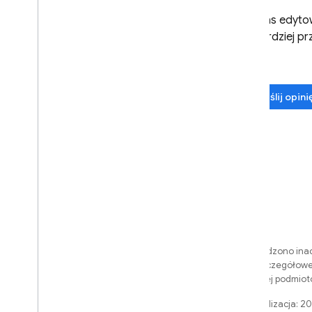
konfiguracji
Podczas edytow
Dostęp do Gemini API za
pomocą platformy Foundation
ona bardziej pr
Models od Apple
Dodatkowe informacje
Typy i wymagania dotyczące
Prześlij opin
plików wejściowych
Przewodniki po migracji
Zarządzanie danymi
i odpowiedzialna AI
Cloud Audit Logging
Najczęstsze pytania i
rozwiązywanie problemów
Kody błędów
O ile nie stwierdzono inac
Prześlij opinię
Apache 2.0
. Szczegółowe
firmy Oracle i jej podmi
Ostatnia aktualizacja: 