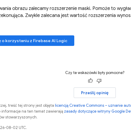
ania obrazu zalecamy rozszerzenie maski. Pomoże to wygładzi
zekonująca. Zwykle zalecana jest wartość rozszerzenia wynos
ię o korzystaniu z
Firebase AI Logic
Czy te wskazówki były pomocne?
Prześlij opinię
zej, treść tej strony jest objęta
licencją Creative Commons – uznanie aut
 informacje na ten temat zawierają
zasady dotyczące witryny Google De
otów stowarzyszonych.
2026-08-02 UTC.