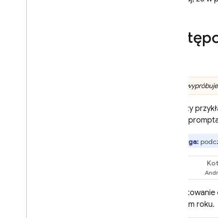
Wykonanie kodu
Kontekst adresu URL
Zastęp
Grounding – wyszukiwarka
Google
tła
Powiązanie ze źródłami
informacji – Mapy Google
Zarządzanie generowaniem
Zanim wypróbujes
odpowiedzi
Omówienie opcji
Poniższy przykł
Projekt promptu
obraz i prompt
Konfiguracja modelu
Uwaga:
podcz
Myślenie
Ustawienia bezpieczeństwa
Kot
Swift
Instrukcje systemowe
Przygotowanie do wdrożenia
Edytowanie
wersji produkcyjnej
w tym roku.
Lista kontrolna produkcji