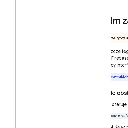
podstawie tematu
Dostosowywanie na
podstawie elementu
Zanim z
sterującego
Wideo
Dźwięk
Dostępne tylko w
Dokumenty (pliki PDF)
Uporządkowane dane wyjściowe
Jeśli jeszcze te
(JSON)
projekt Firebas
Strumieniowanie odpowiedzi
dostawcy interf
Specjalistyczne możliwości
We wszystkic
Wnioskowanie hybrydowe i na
urządzeniu
Modele obsł
Dwukierunkowe przesyłanie
strumieniowe w czasie
rzeczywistym (Live API)
Imagen
oferuje
Dostarczanie narzędzi do
imagen-3
modelu
Wywoływanie funkcji
Pamiętaj, że w