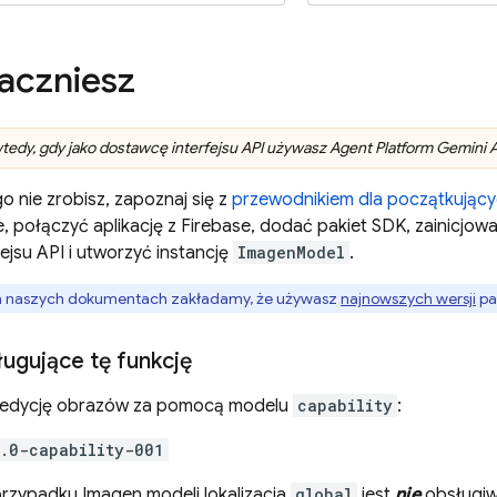
aczniesz
tedy, gdy jako dostawcę interfejsu API używasz
Agent Platform
Gemini AP
go nie zrobisz, zapoznaj się z
przewodnikiem dla początkując
e, połączyć aplikację z Firebase, dodać pakiet SDK, zainicj
ejsu API i utworzyć instancję
ImagenModel
.
h naszych dokumentach zakładamy, że używasz
najnowszych wersji
pa
ugujące tę funkcję
 edycję obrazów za pomocą modelu
capability
:
.0-capability-001
 przypadku
Imagen
modeli lokalizacja
global
jest
nie
obsługiw