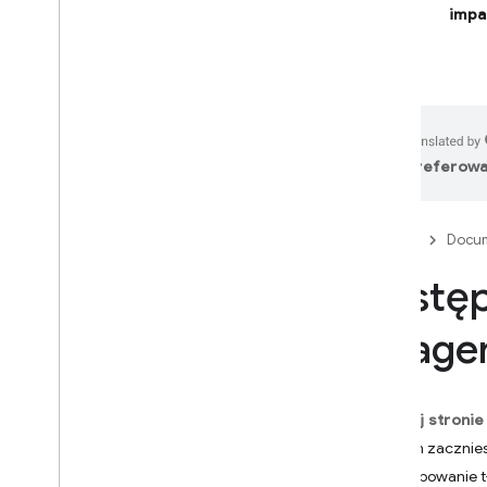
impa
na AI
Firebase Studio
TWORZENIE APLIKACJI
OPARTYCH NA AI
preferowa
Firebase AI Logic
Wprowadzenie
Rozpocznij
Firebase
Docum
Zapobieganie nadużyciom za
Zastęp
pomocą Sprawdzania aplikacji
Modele
Image
Dokumentacja pakietu SDK
Najważniejsze funkcje
Tekst
Na tej stronie
Czat
Zanim zacznie
Grafika
Zastępowanie t