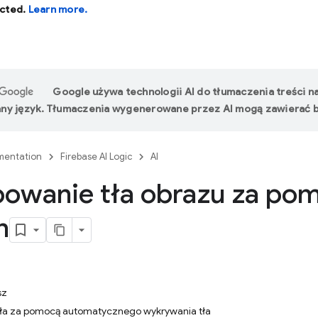
cted.
Learn more.
Google używa technologii AI do tłumaczenia treści n
ny język. Tłumaczenia wygenerowane przez AI mogą zawierać b
entation
Firebase AI Logic
AI
owanie tła obrazu za po
n
sz
ła za pomocą automatycznego wykrywania tła