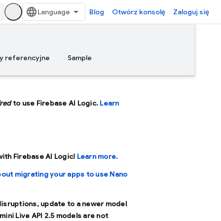
Blog
Otwórz konsolę
Zaloguj się
y referencyjne
Sample
ired
to use Firebase AI Logic.
Learn
 with Firebase AI Logic!
Learn more.
bout migrating your apps to use Nano
 disruptions, update to a newer model
mini Live API 2.5 models are not