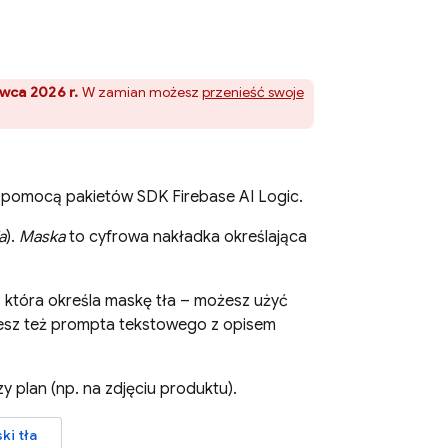
wca 2026 r.
W zamian możesz
przenieść swoje
 pomocą pakietów SDK
Firebase AI Logic
.
a
).
Maska
to cyfrowa nakładka określająca
 która określa maskę tła – możesz użyć
jesz też prompta tekstowego z opisem
 plan (np. na zdjęciu produktu).
ki tła