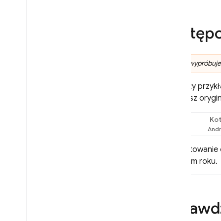
Ograniczanie żądań do
uwierzytelnionych użytkowników
Zdalna zmiana nazwy modelu
Zastępo
Lokalizacje
Buforowanie kontekstu
Ceny
Zanim wypróbujes
Ograniczenia liczby żądań i limit
Poniższy przykł
Policz tokeny
Podajesz orygi
Monitoruj koszty
,
wykorzystanie
dane
Kot
Swift
Rozwiązania
Przegląd
Edytowanie
Dołączanie dużych plików do
w tym roku.
żądań w Cloud Storage
Przechowywanie szablonów
promptów na serwerze
i korzystanie z nich
Sprawdz
Dynamiczne aktualizowanie
aplikacji za pomocą Zdalnej