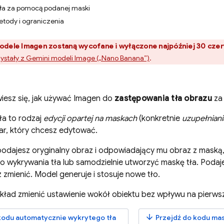
ła za pomocą podanej maski
tody i ograniczenia
modele
Imagen
zostaną wycofane i wyłączone najpóźniej 30 czer
zystały z
Gemini
modeli Image („Nano Banana”)
.
wiesz się, jak używać
Imagen
do
zastępowania tła obrazu
za
ła to rodzaj
edycji opartej na maskach
(konkretnie
uzupełniani
ar, który chcesz edytować.
 podajesz oryginalny obraz i odpowiadający mu obraz z maską,
 wykrywania tła lub samodzielnie utworzyć maskę tła. Poda
 zmienić. Model generuje i stosuje nowe tło.
ład zmienić ustawienie wokół obiektu bez wpływu na pierwszy
arrow_downward
kodu automatycznie wykrytego tła
Przejdź do kodu mas