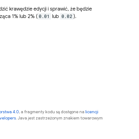
ć krawędzie edycji i sprawić, że będzie
ząca 1% lub 2% (
0.01
lub
0.02
).
orstwa 4.0
, a fragmenty kodu są dostępne na
licencji
velopers
. Java jest zastrzeżonym znakiem towarowym