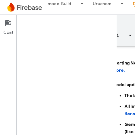
model Build
Uruchom
Documentation
Firebase AI Logic
Czat
Przegląd
Fundamentals (Podstawowe informacje),
Starting N
more.
Przegląd
Model upd
TWORZENIE Z POMOCĄ AI
The 
Tworzenie z pomocą AI
All 
Bana
Gemini w Firebase
Gemi
(like
Narzędzia i integracje oparte