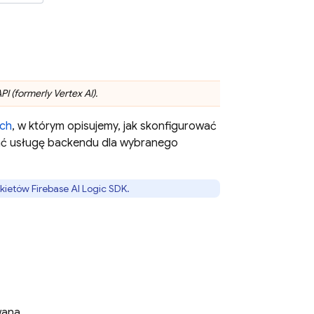
I (formerly Vertex AI)
.
ych
, w którym opisujemy, jak skonfigurować
ować usługę backendu dla wybranego
kietów
Firebase AI Logic
SDK.
ana.