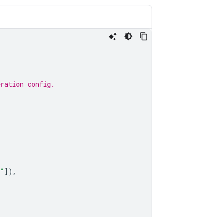
eration config.
s"
]),