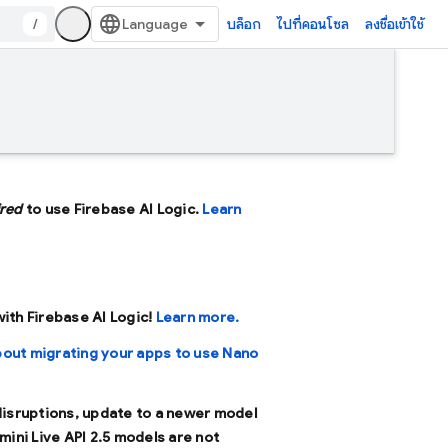
/
บล็อก
ไปที่คอนโซล
ลงชื่อเข้าใช้
ired
to use Firebase AI Logic.
Learn
 with Firebase AI Logic!
Learn more.
bout migrating your apps to use Nano
 disruptions, update to a newer model
mini Live API 2.5 models are not