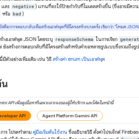
และ
negative
) แทนที่จะใช้ป้ายกำกับที่โมเดลสร้างขึ้น (ซึ่งอาจมีค
หรือ
bad
)
้สคีมาการตอบกลับเพื่อสร้างเอาต์พุตที่มีโครงสร้างบางครั้ง เรียกว่า "โหมด JSON"
ธีสร้างเอาต์พุต JSON โดยระบุ
responseSchema
ในการเรียก
genera
ni ยังสร้างการตอบกลับที่มีโครงสร้างสำหรับคำขอหลายรูปแบบซึ่งรวมถึงรูป
้มีตัวอย่างเพิ่มเติม เช่น วิธี
สร้างค่า enum เป็นเอาต์พุต
ต้น
ini API
เพื่อดูเนื้อหาที่เฉพาะเจาะจงของผู้ให้บริการ และโค้ดในหน้านี้
eveloper API
Agent Platform Gemini API
ินการ โปรดทำตาม
คู่มือเริ่มต้นใช้งาน
ซึ่งอธิบายวิธี ตั้งค่าโปรเจ็กต์ Fireb