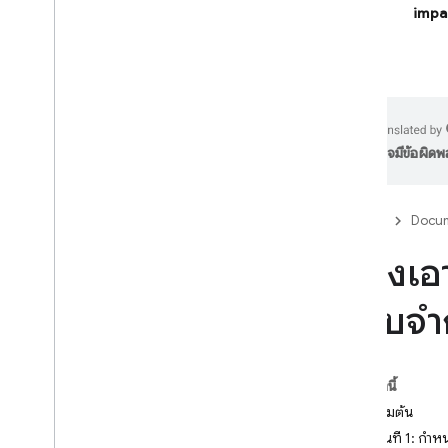
impa
Firebase Studio
สร้างแอปที่ทำงานด้วยระบบ AI
ตรรกะ AI ของ Firebase
อาจมีข้อผิด
บทนำ
เริ่มใช้งาน
ป้องกันการละเมิดด้วย App Check
Firebase
Docum
โมเดล
สร้างเอ
เอกสารอ้างอิง SDK
ความสามารถหลัก
แบบจำก
ข้อความ
แชท
รูปภาพ
ในหน้านี้
วิดีโอ
ก่อนเริ่มต้น
เสียง
ขั้นตอนที่ 1: ก