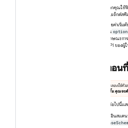
หากคุณใช้ฟิ
อบเจ็กต์สค
โดยค่าเริ่มต
ใน
option
ลักษณะการท
API ของผู้ใ
ขั้นตอนที
ก่อนที่จะลองใช้ตัวอ
ในส่วนนั้น คุณจะต
ตัวอย่างต่อไปนี้แส
เมื่อสร้างอินสแตน
responseSche