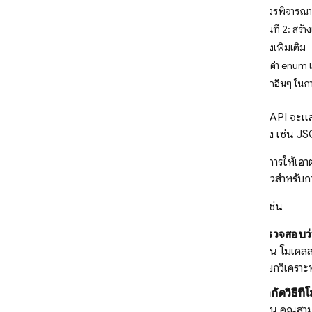
เอกสาร (PDF)
ข้อควรพิจารณ
เอาต์พุตที่มีโครงสร้าง (JSON)
ขั้นตอนที่ 2: สร
คำตอบสตรีมมิง
ตัวอย่างเพิ่มเติม
สร้างค่า enum 
ความสามารถเฉพาะทาง
ตัวเลือกอื่นๆ ใน
การอนุมานแบบไฮบริดและในอุปกรณ์
การสตรีมแบบเรียลไทม์แบบ 2
ทาง (Live API)
Gemini API
จะแสด
โครงสร้าง เช่น JS
ให้เครื่องมือแก่โมเดล
กำลังเรียกฟังก์ชัน
หากต้องการให้เอา
พิมพ์เขียวสำหรั
การเรียกใช้โค้ด
บริบท URL
ตัวอย่างเช่น
การเชื่อมต่อแหล่งข้อมูล - Google
Search
ตรวจสอบว่
การเชื่อมต่อแหล่งข้อมูล - Google
เช่น โมเดลส
Maps
แยกวิเคราะห
ควบคุมการสร้างคำตอบ
จำกัดวิธี
ภาพรวมของตัวเลือก
เช่น คุณสา