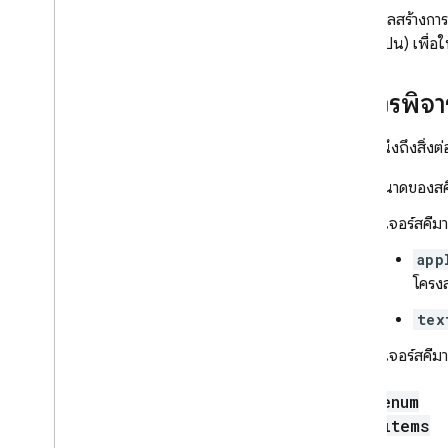
เมื่อโมเดลสร้างกา
รหัสข้อผิดพลาด
(หากจำเป็น) เพื่อ
แสดงความคิดเห็น
ข้อควรพิจ
โปรดคำนึงถึงสิ่งต
ขนาดของสคี
ฟีเจอร์สคี
app
โครงส
tex
ฟีเจอร์สคีม
enum
items