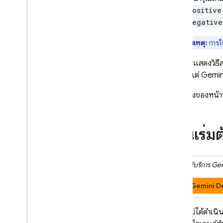
การออกแบบข้อความแจ้ง
positive
การกำหนดค่าโมเดล
negative
กำลังคิด
หมายเหตุ:
การใช
การตั้งค่าความปลอดภัย
วิธีการสำหรับระบบ
คู่มือนี้จะแสดงวิ
เท่านั้น แต่ Gemi
เตรียมพร้อมสำหรับเวอร์ชันที่ใช้งาน
จริง
ที่ด้านล่างของหน้านี
รายการตรวจสอบเวอร์ชันที่ใช้งานจริง
จำกัดคำขอเฉพาะผู้ใช้ที่ได้รับการตรวจ
สอบสิทธิ์
ก่อนเริ่ม
เปลี่ยนชื่อโมเดลจากระยะไกล
สถานที่ตั้ง
การแคชบริบท
คลิกผู้ให้บริการ
Gem
การกำหนดราคา
Gemini D
ขีดจำกัดอัตราและโควต้า
โทเค็นจำนวน
หากยังไม่ได้ดำเน
ตรวจสอบค่าใช้จ่าย การใช้งาน และ
เมตริก