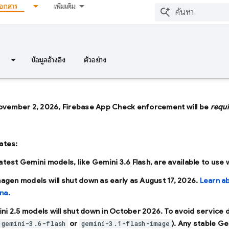
เอกสาร
เพิ่มเติม
ข้อมูลอ้างอิง
ตัวอย่าง
ovember 2, 2026, Firebase App Check enforcement will be
requ
ates:
latest Gemini models, like
Gemini 3.6 Flash
, are available to use
Imagen models will shut down as early as
August 17, 2026
.
Learn a
na.
ni 2.5 models will shut down in
October 2026
. To avoid service
or
). Any stable Ge
gemini-3.6-flash
gemini-3.1-flash-image