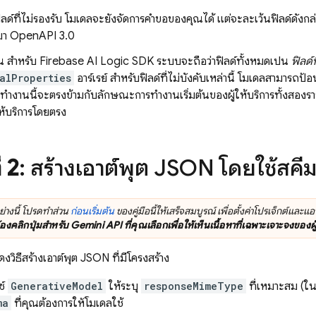
ลด์ที่ไม่รองรับ โมเดลจะยังจัดการคำขอของคุณได้ แต่จะละเว้นฟิลด์ดังก
ีมา OpenAPI 3.0
้น สำหรับ
Firebase AI Logic
SDK ระบบจะถือว่าฟิลด์ทั้งหมดเป็น
ฟิลด์
alProperties
อาร์เรย์ สำหรับฟิลด์ที่ไม่บังคับเหล่านี้ โมเดลสามารถป้
ำงานนี้จะตรงข้ามกับลักษณะการทำงานเริ่มต้นของผู้ให้บริการทั้งสองร
ห้บริการโดยตรง
่ 2
: สร้างเอาต์พุต JSON โดยใช้สค
ย่างนี้ โปรดทำส่วน
ก่อนเริ่มต้น
ของคู่มือนี้ให้เสร็จสมบูรณ์ เพื่อตั้งค่าโปรเจ็กต์และแ
้องคลิกปุ่มสำหรับ
Gemini API
ที่คุณเลือกเพื่อให้เห็นเนื้อหาที่เฉพาะเจาะจงของผู้
ดงวิธีสร้างเอาต์พุต JSON ที่มีโครงสร้าง
ซ์
GenerativeModel
ให้ระบุ
responseMimeType
ที่เหมาะสม (ในต
ma
ที่คุณต้องการให้โมเดลใช้