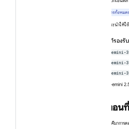
บริการแบ็กเอนด์สำ
โซลูชัน
เอกสารทั้งหมดข
ภาพรวม
เราขอแนะนำให้ใช
รวมไฟล์ขนาดใหญ่ในคำขอด้วย
Cloud Storage
จัดเก็บและเข้าถึงเทมเพลตพร
โมเดลที่รองรั
อมต์ในเซิร์ฟเวอร์
อัปเดตแอปแบบไดนามิกด้วยการ
gemini-3
กำหนดค่าระยะไกล
gemini-3
เข้าถึง Gemini API ผ่านเฟรมเวิร์ก
โมเดลพื้นฐานของ Apple
gemini-3
ข้อมูลเพิ่มเติม
โมเดล
Gemini 2.
ประเภทและข้อกำหนดของไฟล์อินพุต
คำแนะนำในการย้ายข้อมูล
การกํากับดูแลข้อมูลและ AI ที่มีความ
ขั้นตอนที
รับผิดชอบ
Cloud Audit Logging
กำหนดสคีมาการตอบ
คำถามที่พบบ่อยและการแก้ปัญหา