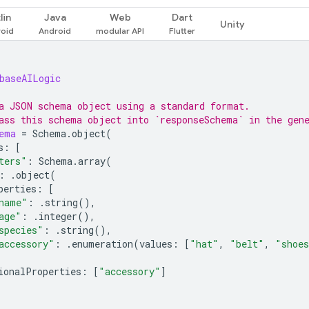
lin
Java
Web
Dart
Unity
baseAILogic
a JSON schema object using a standard format.
ass this schema object into `responseSchema` in the gen
ema
=
Schema
.
object
(
s
:
[
ters"
:
Schema
.
array
(
:
.
object
(
perties
:
[
name"
:
.
string
(),
age"
:
.
integer
(),
species"
:
.
string
(),
accessory"
:
.
enumeration
(
values
:
[
"hat"
,
"belt"
,
"shoe
ionalProperties
:
[
"accessory"
]