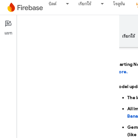
บิลด์
เรียกใช้
โซลูชัน
Documentation
Firebase AI Logic
แชท
ภาพรวม
พื้นฐาน
AI
บิลด์
เรียกใช้
Starting N
more.
ภาพรวม
Model upd
พัฒนาด้วยความช่วยเหลือจาก AI
The 
พัฒนาด้วยความช่วยเหลือจาก AI
All 
Bana
Gemini ใน Firebase
Gemi
(like
เครื่องมือและการผสานรวม AI