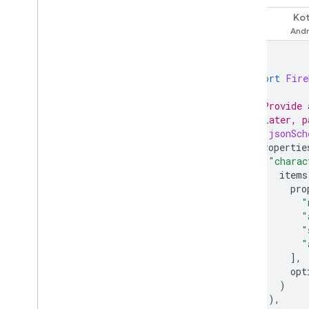
Kot
Swift
import
Fire
// Provide 
// Later, p
let
jsonSch
propertie
"charac
items
pro
"
"
"
"
],
opt
)
),