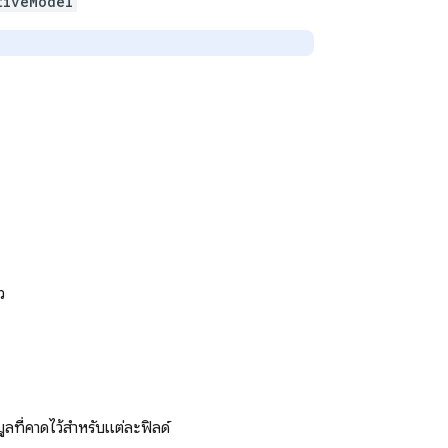
tiveModel
ว
ลที่คาดไว้สำหรับแต่ละฟิลด์