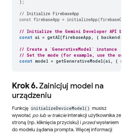
};
// Initialize FirebaseApp
const
firebaseApp
=
initializeApp
(
firebaseConfi
// Initialize the Gemini Developer API backe
const
ai
=
getAI
(
firebaseApp
,
{
backend
:
new
// Create a `GenerativeModel` instance
// Set the mode (for example, use the on-de
const
model
=
getGenerativeModel
(
ai
,
{
mode
Krok 6
.
Zainicjuj model na
urządzeniu
Funkcję
initializeDeviceModel()
musisz
wywołać
po lub w trakcie
interakcji użytkownika ze
stroną (np. kliknięcia przycisku) i
przed
wysłaniem
do modelu żądania prompta. Więcej informacji