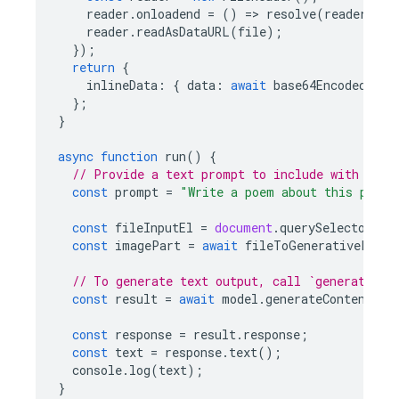
reader
.
onloadend
=
()
=
>
resolve
(
reader
.
res
reader
.
readAsDataURL
(
file
);
});
return
{
inlineData
:
{
data
:
await
base64EncodedData
};
}
async
function
run
()
{
// Provide a text prompt to include with the 
const
prompt
=
"Write a poem about this pictu
const
fileInputEl
=
document
.
querySelector
(
"i
const
imagePart
=
await
fileToGenerativePart
(
// To generate text output, call `generateCon
const
result
=
await
model
.
generateContent
([
p
const
response
=
result
.
response
;
const
text
=
response
.
text
();
console
.
log
(
text
);
}