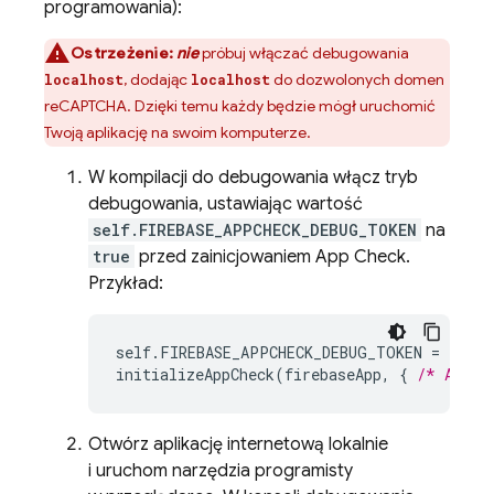
programowania):
Ostrzeżenie:
nie
próbuj włączać debugowania
, dodając
do dozwolonych domen
localhost
localhost
reCAPTCHA. Dzięki temu każdy będzie mógł uruchomić
Twoją aplikację na swoim komputerze.
W kompilacji do debugowania włącz tryb
debugowania, ustawiając wartość
self.FIREBASE_APPCHECK_DEBUG_TOKEN
na
true
przed zainicjowaniem
App Check
.
Przykład:
self
.
FIREBASE_APPCHECK_DEBUG_TOKEN
=
true
;
initializeAppCheck
(
firebaseApp
,
{
/* App C
Otwórz aplikację internetową lokalnie
i uruchom narzędzia programisty