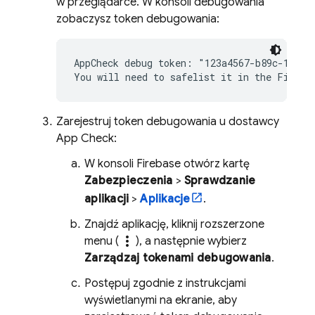
w przeglądarce. W konsoli debugowania
zobaczysz token debugowania:
AppCheck debug token: "123a4567-b89c-12d3-e
Zarejestruj token debugowania u dostawcy
App Check
:
W konsoli
Firebase
otwórz kartę
Zabezpieczenia
>
Sprawdzanie
aplikacji
>
Aplikacje
.
Znajdź aplikację, kliknij rozszerzone
more_vert
menu (
), a następnie wybierz
Zarządzaj tokenami debugowania
.
Postępuj zgodnie z instrukcjami
wyświetlanymi na ekranie, aby