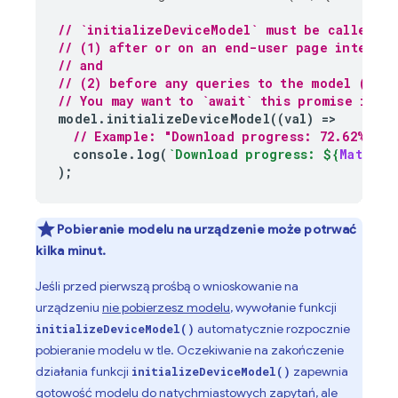
// `initializeDeviceModel` must be called:
// (1) after or on an end-user page interact
// and
// (2) before any queries to the model (such
// You may want to `await` this promise if u
model
.
initializeDeviceModel
((
val
)
=
// Example: "Download progress: 72.62%""
console
.
log
(
`Download progress: 
${
Math
.
ro
);
Pobieranie modelu na urządzenie może potrwać
kilka minut.
Jeśli przed pierwszą prośbą o wnioskowanie na
urządzeniu
nie pobierzesz modelu
, wywołanie funkcji
automatycznie rozpocznie
initializeDeviceModel()
pobieranie modelu w tle. Oczekiwanie na zakończenie
działania funkcji
zapewnia
initializeDeviceModel()
gotowość modelu do natychmiastowych zapytań, ale