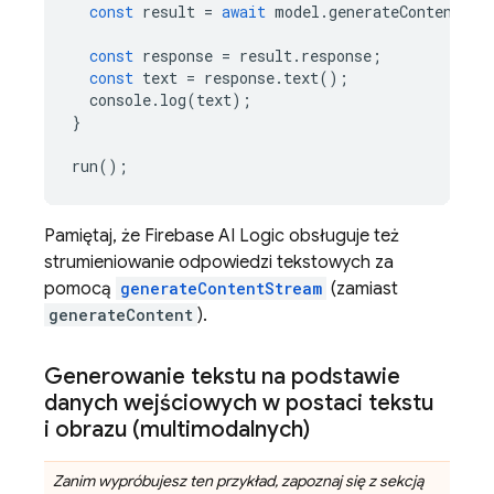
const
result
=
await
model
.
generateContent
(
pr
const
response
=
result
.
response
;
const
text
=
response
.
text
();
console
.
log
(
text
);
}
run
();
Pamiętaj, że
Firebase AI Logic
obsługuje też
strumieniowanie odpowiedzi tekstowych za
pomocą
generateContentStream
(zamiast
generateContent
).
Generowanie tekstu na podstawie
danych wejściowych w postaci tekstu
i obrazu (multimodalnych)
Zanim wypróbujesz ten przykład, zapoznaj się z sekcją