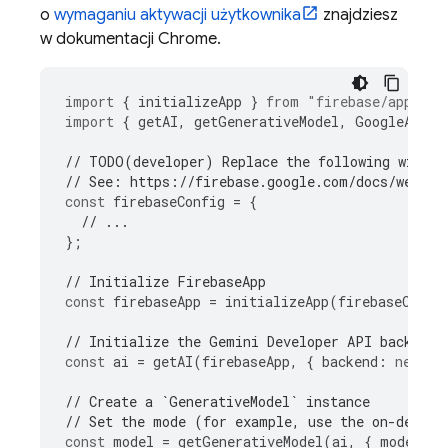
o
wymaganiu aktywacji użytkownika
znajdziesz
w dokumentacji Chrome.
import
{
initializeApp
}
from
"firebase/app"
;
import
{
getAI
,
getGenerativeModel
,
GoogleAIBac
// TODO(developer) Replace the following with y
// See: https://firebase.google.com/docs/web/le
const
firebaseConfig
=
{
// ...
};
// Initialize FirebaseApp
const
firebaseApp
=
initializeApp
(
firebaseConfi
// Initialize the Gemini Developer API backend 
const
ai
=
getAI
(
firebaseApp
,
{
backend
:
new
Go
// Create a `GenerativeModel` instance
// Set the mode (for example, use the on-device
const
model
=
getGenerativeModel
(
ai
,
{
mode
:
In