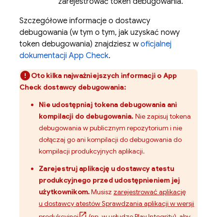
zarejestrować token debugowania.
Szczegółowe informacje o dostawcy
debugowania (w tym o tym, jak uzyskać nowy
token debugowania) znajdziesz w
oficjalnej
dokumentacji
App Check
.
Oto kilka najważniejszych informacji o
App
Check
dostawcy debugowania:
Nie udostępniaj tokena debugowania ani
kompilacji do debugowania.
Nie zapisuj tokena
debugowania w publicznym repozytorium i nie
dołączaj go ani kompilacji do debugowania do
kompilacji produkcyjnych aplikacji.
Zarejestruj aplikację u dostawcy atestu
produkcyjnego przed udostępnieniem jej
użytkownikom.
Musisz
zarejestrować aplikację
u dostawcy atestów Sprawdzania aplikacji w wersji
produkcyjnej
(np. w usłudze Play Integrity), aby