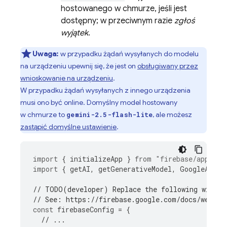
hostowanego w chmurze, jeśli jest
dostępny; w przeciwnym razie
zgłoś
wyjątek
.
Uwaga:
w przypadku żądań wysyłanych do modelu
na urządzeniu upewnij się, że jest on
obsługiwany przez
wnioskowanie na urządzeniu
.
W przypadku żądań wysyłanych z innego urządzenia
musi ono być online. Domyślny model hostowany
w chmurze to
, ale możesz
gemini-2.5-flash-lite
zastąpić domyślne ustawienie
.
import
{
initializeApp
}
from
"firebase/app"
;
import
{
getAI
,
getGenerativeModel
,
GoogleAIBac
// TODO(developer) Replace the following with y
// See: https://firebase.google.com/docs/web/le
const
firebaseConfig
=
{
// ...