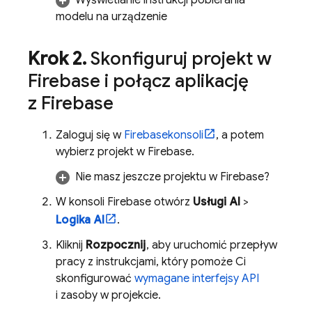
Wyświetlanie instrukcji pobierania
modelu na urządzenie
Krok 2
.
Skonfiguruj projekt w
Firebase i połącz aplikację
z Firebase
Zaloguj się w
Firebase
konsoli
, a potem
wybierz projekt w Firebase.
Nie masz jeszcze projektu w Firebase?
W konsoli
Firebase
otwórz
Usługi AI
>
Logika AI
.
Kliknij
Rozpocznij
, aby uruchomić przepływ
pracy z instrukcjami, który pomoże Ci
skonfigurować
wymagane interfejsy API
i zasoby w projekcie.