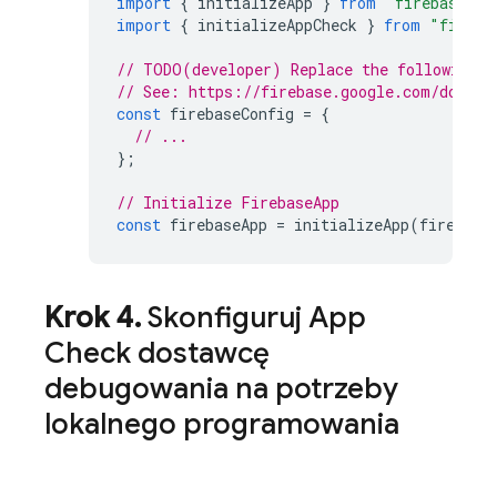
import
{
initializeApp
}
from
"firebase/ap
import
{
initializeAppCheck
}
from
"fireba
// TODO(developer) Replace the following w
// See: https://firebase.google.com/docs/w
const
firebaseConfig
=
{
// ...
};
// Initialize FirebaseApp
const
firebaseApp
=
initializeApp
(
firebase
Krok 4
.
Skonfiguruj
App
Check
dostawcę
debugowania na potrzeby
lokalnego programowania