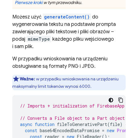
Pierwsze kroki
w tym przewodniku.
Możesz użyć
generateContent()
do
wygenerowania tekstu na podstawie prompta
zawierającego pliki tekstowe i pliki obrazów –
podaj
mimeType
każdego pliku wejściowego
i sam plik.
W przypadku wnioskowania na urządzeniu
obsługiwane są formaty PNG i JPEG.
Ważne:
w przypadku wnioskowania na urządzeniu
maksymalny limit tokenów wynosi 6000.
// Imports + initialization of FirebaseApp and 
// Converts a File object to a Part object.
async
function
fileToGenerativePart
(
file
)
{
const
base64EncodedDataPromise
=
new
Promise
(
const
reader
=
new
FileReader
();