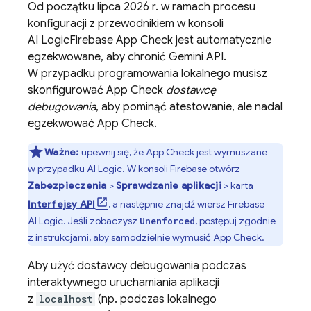
Od początku lipca 2026 r. w ramach procesu
konfiguracji z przewodnikiem w konsoli
AI Logic
Firebase App Check
jest automatycznie
egzekwowane, aby chronić
Gemini API
.
W przypadku programowania lokalnego musisz
skonfigurować
App Check
dostawcę
debugowania
, aby pominąć atestowanie, ale nadal
egzekwować
App Check
.
Ważne:
upewnij się, że
App Check
jest wymuszane
w przypadku
AI Logic
. W konsoli
Firebase
otwórz
Zabezpieczenia
>
Sprawdzanie aplikacji
> karta
Interfejsy API
, a następnie znajdź wiersz
Firebase
AI Logic
. Jeśli zobaczysz
, postępuj zgodnie
Unenforced
z
instrukcjami, aby samodzielnie wymusić
App Check
.
Aby użyć dostawcy debugowania podczas
interaktywnego uruchamiania aplikacji
z
localhost
(np. podczas lokalnego