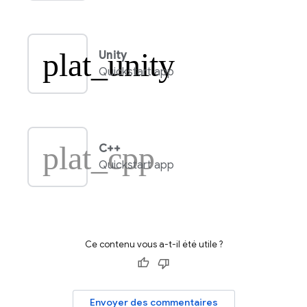
plat_unity
Unity
Quickstart app
plat_cpp
C++
Quickstart app
Ce contenu vous a-t-il été utile ?
Envoyer des commentaires