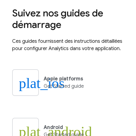
Suivez nos guides de
démarrage
Ces guides fournissent des instructions détaillées
pour configurer
Analytics
dans votre application.
plat_ios
Apple platforms
Get Started guide
plat_android
Android
Get Started guide