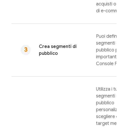
acquisti o obiet
di e-commerce
Puoi definire i
segmenti di
Crea segmenti di
pubblico per te
pubblico
importanti nel
Console
Fireb
Utilizza i tuoi
segmenti di
pubblico
personalizzati 
scegliere come
target messagg