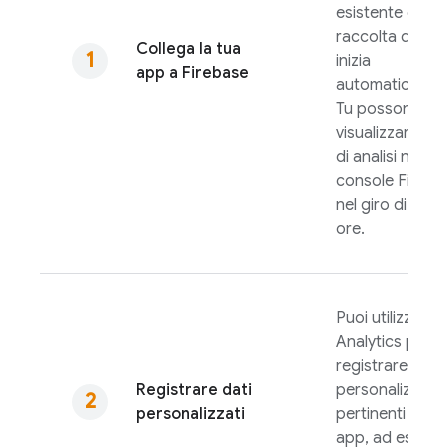
esistente e la
raccolta dei dat
Collega la tua
inizia
app a Firebase
automaticamen
Tu possono
visualizzare i da
di analisi nella
console
Fireba
nel giro di poc
ore.
Puoi utilizzare
Analytics
per
registrare even
Registrare dati
personalizzati
personalizzati
pertinenti la tu
app, ad esemp