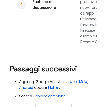
Pubblico di
promozioni o
destinazione
nuovi funzional
dell'app
utilizzando altr
funzionalità di
Firebase, ad
esempio
FCM
,
Remote Config
Passaggi successivi
Aggiungi
Google Analytics
a
web
,
Mela
,
Android
oppure
Flutter
.
Scarica il
codice campione
.