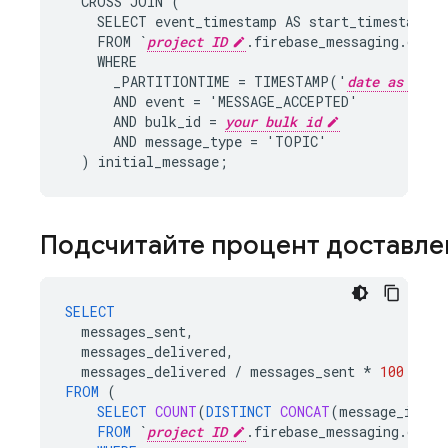
CROSS
JOIN
(
SELECT
event_timestamp
AS
start_timestamp
FROM
`
project ID
.
firebase_messaging
.
data
`
WHERE
_PARTITIONTIME
=
TIMESTAMP
(
'
date as YYYY
AND
event
=
'
MESSAGE_ACCEPTED
'
AND
bulk_id
=
your bulk id
AND
message_type
=
'
TOPIC
'
)
initial_message
;
Подсчитайте процент доставл
SELECT
messages_sent
,
messages_delivered
,
messages_delivered
/
messages_sent
*
100
AS
p
FROM
(
SELECT
COUNT
(
DISTINCT
CONCAT
(
message_id
,
i
FROM
`
project ID
.firebase_messaging.data`