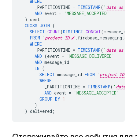
WHERE
_PARTITIONTIME
=
TIMESTAMP
(
'
date as YYYY
AND
event
=
'MESSAGE_ACCEPTED'
)
sent
CROSS
JOIN
(
SELECT
COUNT
(
DISTINCT
CONCAT
(
message_id
,
i
FROM
`
project ID
.firebase_messaging.data`
WHERE
_PARTITIONTIME
=
TIMESTAMP
(
'
date as YYYY
AND
(
event
=
'MESSAGE_DELIVERED'
AND
message_id
IN
(
SELECT
message_id
FROM
`
project ID
.f
WHERE
_PARTITIONTIME
=
TIMESTAMP
(
'
date as 
AND
event
=
'MESSAGE_ACCEPTED'
GROUP
BY
1
)
)
delivered
;
Отслеживайте все события для