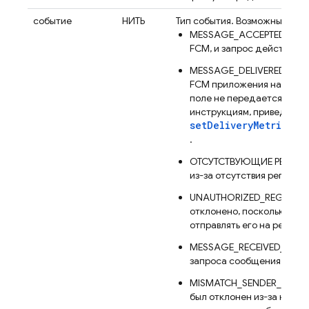
событие
НИТЬ
Тип события. Возможные зна
MESSAGE_ACCEPTED: соо
FCM, и запрос действител
MESSAGE_DELIVERED: соо
FCM приложения на устро
поле не передается. Чтоб
инструкциям, приведенны
setDeliveryMetricsEx
.
ОТСУТСТВУЮЩИЕ РЕГИСТР
из-за отсутствия регистр
UNAUTHORIZED_REGISTRAT
отклонено, поскольку отп
отправлять его на регист
MESSAGE_RECEIVED_INTER
запроса сообщения произ
MISMATCH_SENDER_ID: зап
был отклонен из-за несо