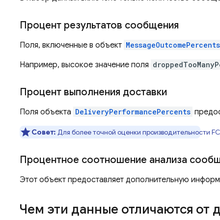
Процент результатов сообщения
Поля, включенные в объект
MessageOutcomePercents
Например, высокое значение поля
droppedTooManyP
Процент выполнения доставки
Поля объекта
DeliveryPerformancePercents
предос
Совет:
Для более точной оценки производительности FC
Процентное соотношение анализа сооб
Этот объект предоставляет дополнительную инфор
Чем эти данные отличаются от 