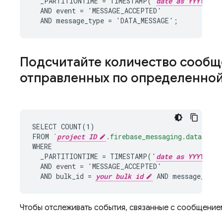
  _PARTITIONTIME = TIMESTAMP('
date as YYYY-MM-
  AND event = 'MESSAGE_ACCEPTED'

  AND message_type = 'DATA_MESSAGE';
Подсчитайте количество сооб
отправленных по определенной
SELECT COUNT(1)

FROM 
`
project ID
.firebase_messaging.data`
WHERE

  _PARTITIONTIME = TIMESTAMP('
date as YYYY-MM-
  AND event = 'MESSAGE_ACCEPTED'

  AND bulk_id = 
your bulk id
 AND message_id !
Чтобы отслеживать события, связанные с сообщением