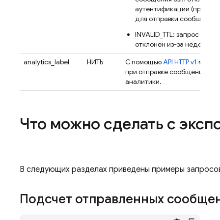
аутентификации (проверьт
для отправки сообщения)
INVALID_TTL: запрос на о
отклонен из-за недопусти
analytics_label
НИТЬ
С помощью
API HTTP v1
можно 
при отправке сообщения, чт
аналитики.
Что можно сделать с экс
В следующих разделах приведены примеры запросов
Подсчет отправленных сообщ