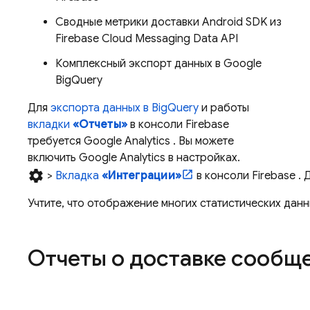
Сводные метрики доставки Android SDK из
Firebase Cloud Messaging
Data API
Комплексный экспорт данных в Google
BigQuery
Для
экспорта данных в
BigQuery
и работы
вкладки
«Отчеты»
в консоли
Firebase
требуется
Google Analytics
. Вы можете
включить
Google Analytics
в настройках.
settings
>
Вкладка
«Интеграции»
в консоли
Firebase
. 
Учтите, что отображение многих статистических дан
Отчеты о доставке сообщ