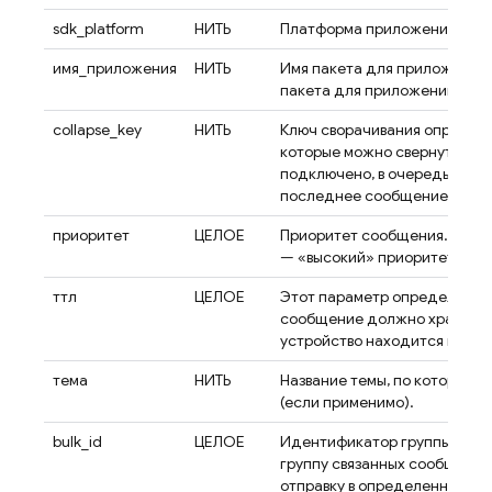
sdk_platform
НИТЬ
Платформа приложения пол
имя_приложения
НИТЬ
Имя пакета для приложений
пакета для приложений iOS.
collapse_key
НИТЬ
Ключ сворачивания определя
которые можно свернуть. Ког
подключено, в очередь на до
последнее сообщение с дан
приоритет
ЦЕЛОЕ
Приоритет сообщения. 5 — «
— «высокий» приоритет.
ттл
ЦЕЛОЕ
Этот параметр определяет, к
сообщение должно храниться
устройство находится в авт
тема
НИТЬ
Название темы, по которой 
(если применимо).
bulk_id
ЦЕЛОЕ
Идентификатор группы сообщ
группу связанных сообщений
отправку в определенную те