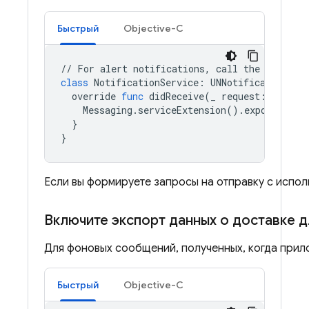
Быстрый
Objective-C
//
For
alert
notifications
,
call
the
API
ins
class
NotificationService
:
UNNotificationSer
override
func
didReceive
(
_
request
:
UNNoti
Messaging
.
serviceExtension
()
.
exportDeliv
}
}
Если вы формируете запросы на отправку с исполь
Включите экспорт данных о доставке 
Для фоновых сообщений, полученных, когда прил
Быстрый
Objective-C