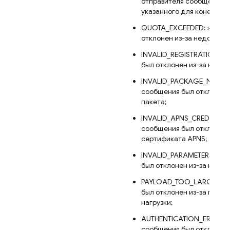
отправителя сообщения и
указанного для конечной 
QUOTA_EXCEEDED: запрос
отклонен из-за недостато
INVALID_REGISTRATION: з
был отклонен из-за недей
INVALID_PACKAGE_NAME: з
сообщения был отклонен 
пакета;
INVALID_APNS_CREDENTIAL
сообщения был отклонен 
сертификата APNS;
INVALID_PARAMETERS: зап
был отклонен из-за недо
PAYLOAD_TOO_LARGE: зап
был отклонен из-за прев
нагрузки;
AUTHENTICATION_ERROR: з
сообщения был отклонен 