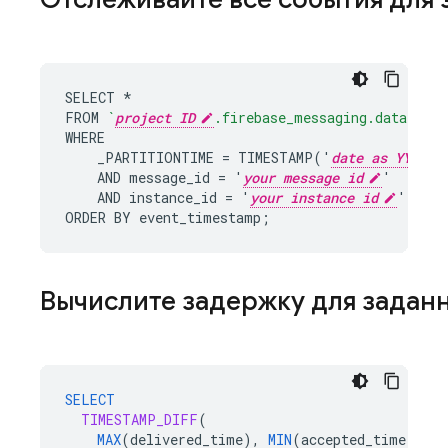
SELECT *

FROM 
`
project ID
.firebase_messaging.data`
WHERE

    _PARTITIONTIME = TIMESTAMP('
date as YYYY-M
    AND message_id = '
your message id
'

    AND instance_id = '
your instance id
'

ORDER BY event_timestamp;
Вычислите задержку для задан
SELECT
TIMESTAMP_DIFF
(
MAX
(
delivered_time
),
MIN
(
accepted_time
),
MI