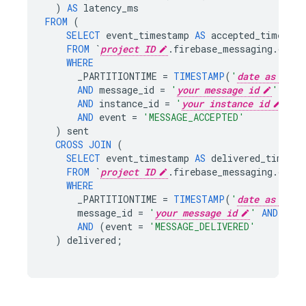
)
AS
latency_ms
FROM
(
SELECT
event_timestamp
AS
accepted_time
FROM
`
project ID
.firebase_messaging.data`
WHERE
_PARTITIONTIME
=
TIMESTAMP
(
'
date as YYYY
AND
message_id
=
'
your message id
'
AND
instance_id
=
'
your instance id
'
AND
event
=
'MESSAGE_ACCEPTED'
)
sent
CROSS
JOIN
(
SELECT
event_timestamp
AS
delivered_time
FROM
`
project ID
.firebase_messaging.data`
WHERE
_PARTITIONTIME
=
TIMESTAMP
(
'
date as YYYY
message_id
=
'
your message id
'
AND
inst
AND
(
event
=
'MESSAGE_DELIVERED'
)
delivered
;