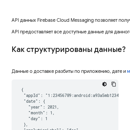
API данных Firebase Cloud Messaging позволяет по
API предоставляет все доступные данные для данно
Как структурированы данные?
Данные о доставке разбиты по приложению, дате и
м
 {

  "appId": "1:23456789:android:a93a5mb1234efe56
  "date": {

    "year": 2021,

    "month": 1,

    "day": 1

  },
