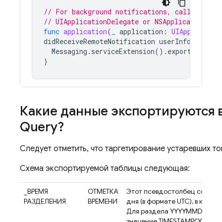
// For background notifications, call the AP
// UIApplicationDelegate or NSApplicationDel
func
application
(
_
application
:
UIApplicatio
didReceiveRemoteNotification
userInfo
:
[
AnyH
Messaging
.
serviceExtension
().
exportDeliver
}
Какие данные экспортируются в
Query?
Следует отметить, что таргетирование устаревших то
Схема экспортируемой таблицы следующая:
_ВРЕМЯ
ОТМЕТКА
Этот псевдостолбец содерж
РАЗДЕЛЕНИЯ
ВРЕМЕНИ
дня (в формате UTC), в кото
Для раздела YYYYMMDD это
значение TIMESTAMP('YYYY-M