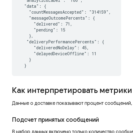
  "analyticsLabel": "foo",

  "data": {

    "countMessagesAccepted": "314159",

    "messageOutcomePercents": {

      "delivered": 71,

      "pending": 15

    },

   "deliveryPerformancePercents": {

      "deliveredNoDelay": 45,

      "delayedDeviceOffline": 11

    }

Как интерпретировать метрики
Данные о доставке показывают процент сообщений, 
Подсчет принятых сообщений
В набор данных включено только количество сообщен