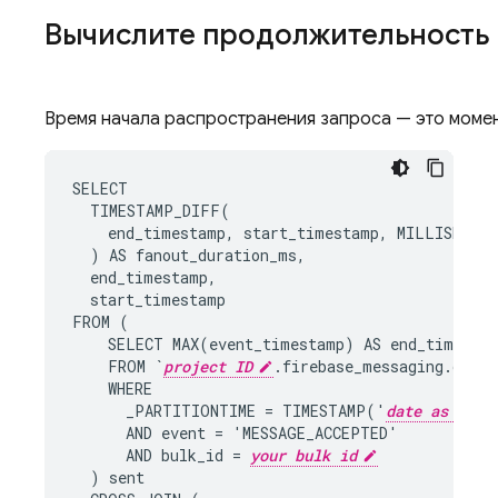
Вычислите продолжительность 
Время начала распространения запроса — это момен
SELECT
TIMESTAMP_DIFF
(
end_timestamp
,
start_timestamp
,
MILLISECOND
)
AS
fanout_duration_ms
,
end_timestamp
,
start_timestamp
FROM
(
SELECT
MAX
(
event_timestamp
)
AS
end_timesta
FROM
`
project ID
.
firebase_messaging
.
data
`
WHERE
_PARTITIONTIME
=
TIMESTAMP
(
'
date as YYYY
AND
event
=
'
MESSAGE_ACCEPTED
'
AND
bulk_id
=
your bulk id
)
sent