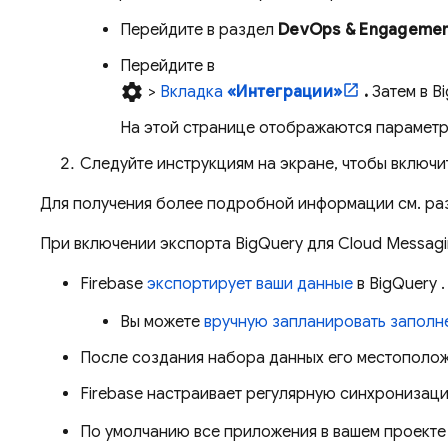
Перейдите в раздел
DevOps & Engageme
Перейдите в
settings
>
Вкладка
«Интеграции»
.
Затем в
B
На этой странице отображаются парамет
Следуйте инструкциям на экране, чтобы включ
Для получения более подробной информации см. р
При включении экспорта
BigQuery
для
Cloud Messag
Firebase
экспортирует ваши данные
в
BigQuery
.
Вы можете
вручную запланировать заполн
После создания набора данных его местоположе
Firebase настраивает регулярную синхронизаци
По умолчанию все приложения в вашем проекте