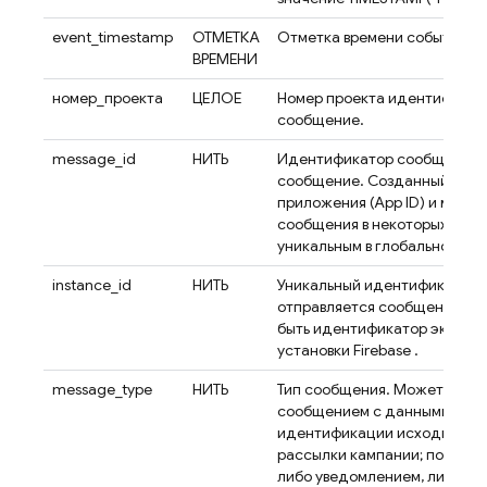
event_timestamp
ОТМЕТКА
Отметка времени события, з
ВРЕМЕНИ
номер_проекта
ЦЕЛОЕ
Номер проекта идентифицир
сообщение.
message_id
НИТЬ
Идентификатор сообщения (
сообщение. Созданный на о
приложения (App ID) и метк
сообщения в некоторых случ
уникальным в глобальном ма
instance_id
НИТЬ
Уникальный идентификатор 
отправляется сообщение (ес
быть идентификатор экземп
установки
Firebase
.
message_type
НИТЬ
Тип сообщения. Может быть
сообщением с данными. Тема
идентификации исходного с
рассылки кампании; послед
либо уведомлением, либо с