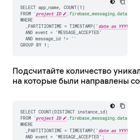
SELECT app_name, COUNT(1)

FROM 
`
project ID
.firebase_messaging.data`
WHERE

  _PARTITIONTIME = TIMESTAMP('
date as YYYY-MM-
  AND event = 'MESSAGE_ACCEPTED'

  AND message_id != ''

GROUP BY 1;
Подсчитайте количество уника
на которые были направлены с
SELECT COUNT(DISTINCT instance_id)

FROM 
`
project ID
.firebase_messaging.data`
WHERE

  _PARTITIONTIME = TIMESTAMP('
date as YYYY-MM-
  AND event = 'MESSAGE_ACCEPTED';