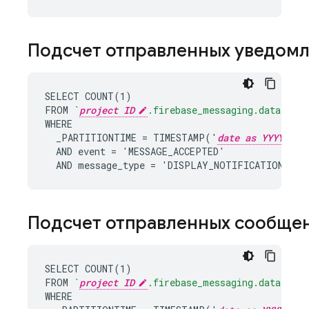
Подсчет отправленных уведом
SELECT COUNT(1)

FROM 
`
project ID
.firebase_messaging.data`
WHERE

  _PARTITIONTIME = TIMESTAMP('
date as YYYY-MM-
  AND event = 'MESSAGE_ACCEPTED'

  AND message_type = 'DISPLAY_NOTIFICATION';
Подсчет отправленных сообще
SELECT COUNT(1)

FROM 
`
project ID
.firebase_messaging.data`
WHERE
