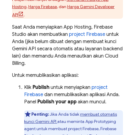
Hosting
,
Harga Firebase
, dan
Harga
Gemini
Developer
API
.
Saat Anda menyiapkan
App Hosting
,
Firebase
Studio
akan membuatkan
project Firebase
untuk
Anda (jika belum dibuat dengan membuat kunci
Gemini API
secara otomatis atau layanan backend
lain) dan memandu Anda menautkan akun
Cloud
Billing
.
Untuk memublikasikan aplikasi:
Klik
Publish
untuk menyiapkan
project
Firebase
dan memublikasikan aplikasi Anda.
Panel
Publish your app
akan muncul.
Penting:
Jika Anda tidak
membuat otomatis
kunci
Gemini API
atau meminta
App Prototyping
agent
untuk membuat project Firebase,
Firebase