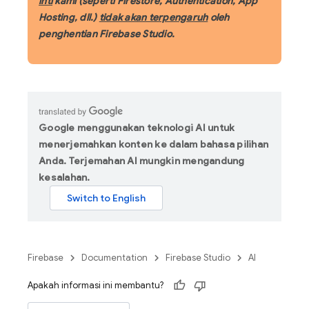
inti
kami (seperti Firestore, Authentication, App
Hosting, dll.)
tidak akan terpengaruh
oleh
penghentian Firebase Studio.
Google menggunakan teknologi AI untuk
menerjemahkan konten ke dalam bahasa pilihan
Anda. Terjemahan AI mungkin mengandung
kesalahan.
Firebase
Documentation
Firebase Studio
AI
Apakah informasi ini membantu?