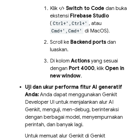
Klik
Switch to Code
dan buka
ekstensi
Firebase Studio
(
Ctrl+',Ctrl+'
, atau
Cmd+',Cmd+'
di MacOS).
Scroll ke
Backend ports
dan
luaskan.
Di kolom
Actions
yang sesuai
dengan
Port 4000
, klik
Open in
new window
.
Uji dan ukur performa fitur AI generatif
Anda:
Anda dapat menggunakan
Genkit
Developer UI
untuk menjalankan alur AI
Genkit
, menguji, men-debug, berinteraksi
dengan berbagai model, menyempurnakan
perintah, dan banyak lagi.
Untuk memuat alur
Genkit
di
Genkit