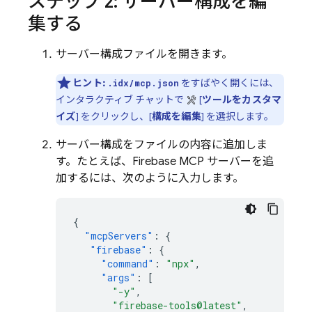
ステップ 2: サーバー構成を編
集する
サーバー構成ファイルを開きます。
ヒント:
をすばやく開くには、
.idx/mcp.json
インタラクティブ チャットで
[
ツールをカスタマ
イズ
] をクリックし、[
構成を編集
] を選択します。
サーバー構成をファイルの内容に追加しま
す。たとえば、Firebase MCP サーバーを追
加するには、次のように入力します。
{
"mcpServers"
:
{
"firebase"
:
{
"command"
:
"npx"
,
"args"
:
[
"-y"
,
"firebase-tools@latest"
,