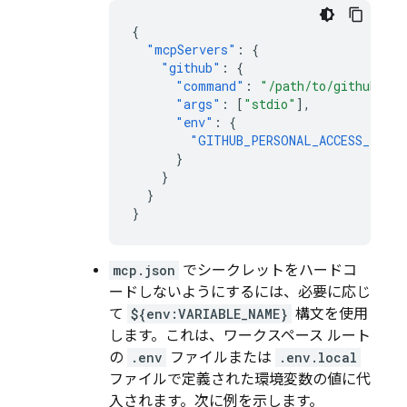
{
"mcpServers"
:
{
"github"
:
{
"command"
:
"/path/to/github-mc
"args"
:
[
"stdio"
],
"env"
:
{
"GITHUB_PERSONAL_ACCESS_TOKE
}
}
}
}
mcp.json
でシークレットをハードコ
ードしないようにするには、必要に応じ
て
${env:VARIABLE_NAME}
構文を使用
します。これは、ワークスペース ルート
の
.env
ファイルまたは
.env.local
ファイルで定義された環境変数の値に代
入されます。次に例を示します。