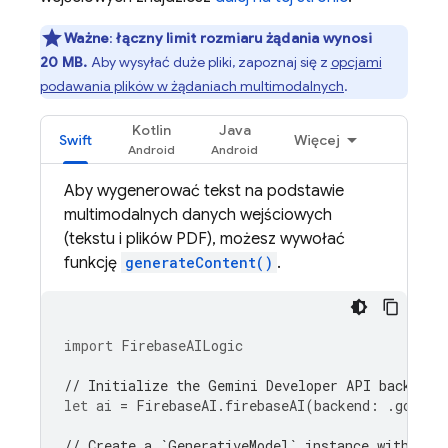
Ważne
:
łączny limit rozmiaru żądania wynosi
20 MB.
Aby wysyłać duże pliki, zapoznaj się z
opcjami
podawania plików w żądaniach multimodalnych
.
Kotlin
Java
Swift
Więcej
Aby wygenerować tekst na podstawie
multimodalnych danych wejściowych
(tekstu i plików PDF), możesz wywołać
funkcję
generateContent()
.
import
FirebaseAILogic
// Initialize the Gemini Developer API backend 
let
ai
=
FirebaseAI
.
firebaseAI
(
backend
:
.
google
// Create a `GenerativeModel` instance with a m