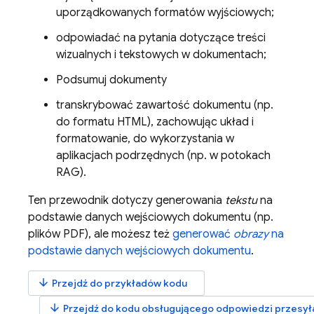
uporządkowanych formatów wyjściowych;
odpowiadać na pytania dotyczące treści
wizualnych i tekstowych w dokumentach;
Podsumuj dokumenty
transkrybować zawartość dokumentu (np.
do formatu HTML), zachowując układ i
formatowanie, do wykorzystania w
aplikacjach podrzędnych (np. w potokach
RAG).
Ten przewodnik dotyczy generowania
tekstu
na
podstawie danych wejściowych dokumentu (np.
plików PDF), ale możesz też
generować
obrazy
na
podstawie danych wejściowych dokumentu
.
arrow_downward
Przejdź do przykładów kodu
arrow_downward
Przejdź do kodu obsługującego odpowiedzi przesył