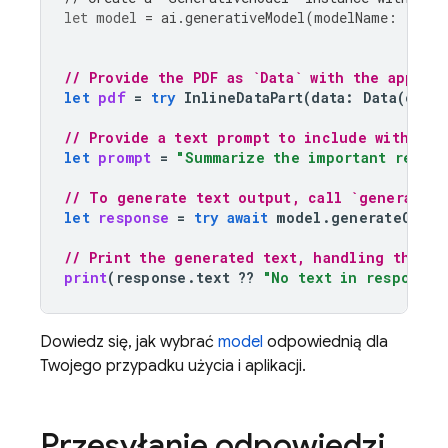
let
model
=
ai
.
generativeModel
(
modelName
:
"gemi
// Provide the PDF as `Data` with the approp
let
pdf
=
try
InlineDataPart
(
data
:
Data
(
cont
// Provide a text prompt to include with the
let
prompt
=
"Summarize the important result
// To generate text output, call `generateCo
let
response
=
try
await
model
.
generateConte
// Print the generated text, handling the ca
print
(
response
.
text
??
"No text in response.
Dowiedz się, jak wybrać
model
odpowiednią dla
Twojego przypadku użycia i aplikacji.
Przesyłanie odpowiedzi