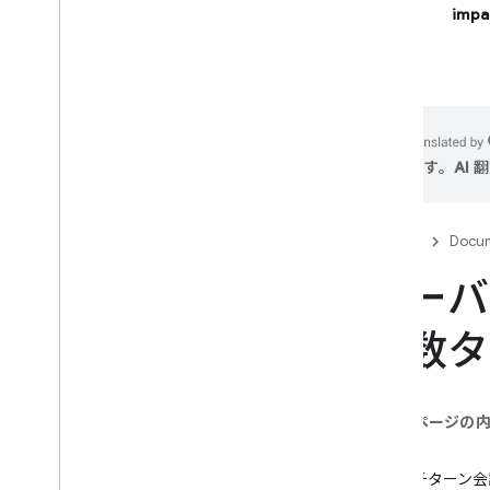
impa
Firebase Studio
AI を活用したアプリを構築する
Firebase AI Logic
ます。AI
はじめに
使ってみる
App Check で不正行為を防止する
Firebase
Docum
モデル
サーバ
SDK リファレンスのドキュメント
中核となる機能
複数タ
テキスト
チャット
画像
このページの
動画
概要
オーディオ
マルチターン会