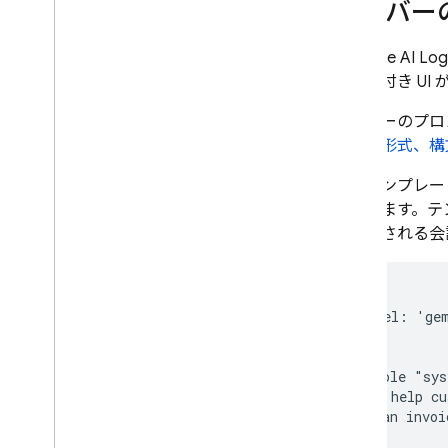
サーバー
を動的に更新する
Apple の Foundation Models
フレームワークを介して
Firebase AI Log
Gemini API にアクセスする
ガイド付き UI
その他の情報
サーバーのプロン
入力ファイルの形式と要件
ートの形式、構
移行ガイド
データ ガバナンスと責任ある AI
次のテンプレー
しています。テ
Cloud Audit Logging
て管理される会
よくある質問とトラブルシューテ
ィング
---

エラーコード
model: 'gem
フィードバックを送信する
---

{{role "sys
You help cu
If an invoi