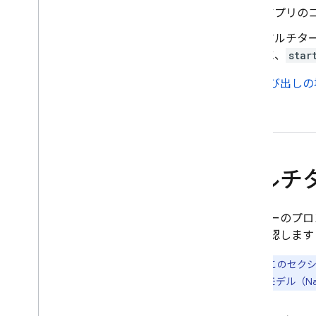
ソリューション
アプリの
概要
マルチタ
Cloud Storage を使用してリクエ
に、
star
ストに大きなファイルを含める
サーバーでプロンプト テンプ
関数呼び出しの
レートを保存してアクセスす
る
使ってみる
マルチターンのインタラクショ
ン
形式、構文、例
マルチ
ベスト プラクティスと考慮事
項
サーバーのプロ
テンプレートの管理
ドを確認します
Remote Config を使用したバー
ジョン
注:
このセクシ
テンプレート専用モード
Image モデル（N
高度なワークフロー
Remote Config を使用してアプリ