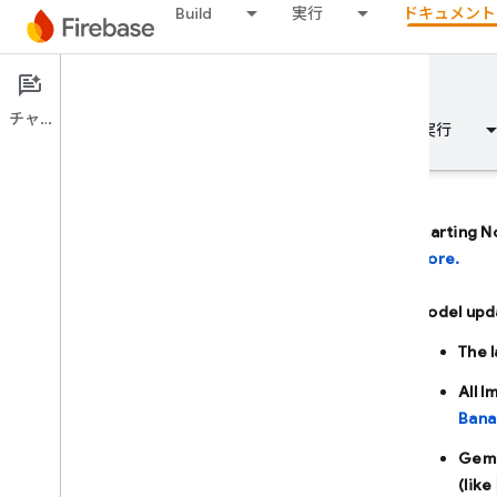
Build
実行
ドキュメント
Documentation
Firebase AI Logic
チャット
概要
基本
AI
Build
実行
Starting N
more.
概要
Model upd
AI アシスタンスを使用して開発する
The 
AI アシスタンスを使用して開発する
All 
Bana
Firebase の Gemini
Gemi
(like
AI ツールと統合