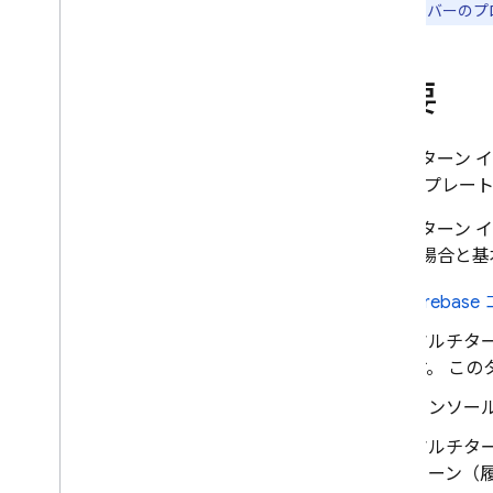
て、サーバーのプロ
プロンプト設計
モデル設定
思考モード
概要
安全性設定
システム指示
マルチターン 
本番環境の準備をする
ト テンプレー
制作に関するチェックリスト
リクエストを認証済みユーザーに
マルチターン 
制限する
ストの場合と基
モデル名をリモートで変更する
Fireb
場所
コンテキストのキャッシュ保存
マルチタ
料金
す。 この
レート制限と割り当て
コンソー
トークンをカウントする
マルチタ
費用、使用状況、指標をモニタリ
ングする
ターン（