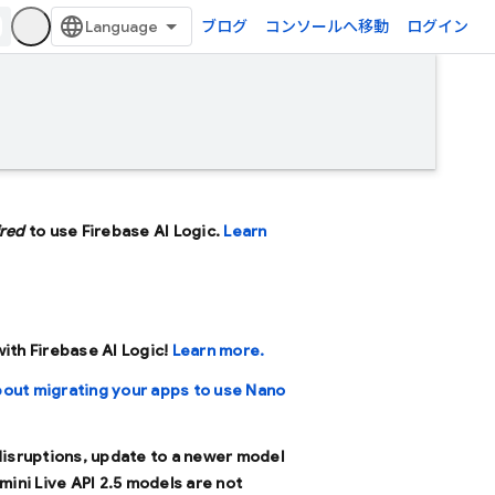
ブログ
コンソールへ移動
ログイン
ired
to use Firebase AI Logic.
Learn
 with Firebase AI Logic!
Learn more.
bout migrating your apps to use Nano
 disruptions, update to a newer model
mini Live API 2.5 models are not