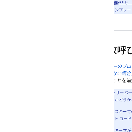
**重要:**
サー
ストのテンプレート
関数呼
サーバーのプロ
っていない場合
ていることを前
重要
: サー
定義するかどうか
基本的なスキーマ
ライアント コー
関数のスキーマが