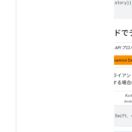
{{history}}

コードで
Gemini API
プロ
Gemini D
次のクライアン
を作成する場合
Kot
Swift
For
Swift
,