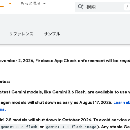
もっと見る
/
リファレンス
サンプル
ovember 2, 2026, Firebase App Check enforcement will be
requ
ates:
latest Gemini models, like
Gemini 3.6 Flash
, are available to use
Imagen models will shut down as early as
August 17, 2026
.
Learn a
na.
ni 2.5 models will shut down in
October 2026
. To avoid service
or
). Any stable Ge
gemini-3.6-flash
gemini-3.1-flash-image