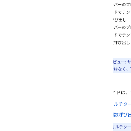
ドキュメント（PDF）
サーバーのプ
構造化出力（JSON）
コードでテン
ストリーミング レスポンス
関数呼び出し
サーバーのプ
専門的な機能
コードでテン
ハイブリッド推論とオンデバイス
推論
関数呼び出し
リアルタイム双方向ストリー
ミング（Live API）
プレビュー
:
モデルにツールを提供する
の対象ではなく、
関数呼び出し
コードの実行
URL コンテキスト
このガイドは、
グラウンディング - Google 検索
グラウンディング - Google マッ
マルチタ
プ
関数呼び
回答の生成を制御する
注:
マルチター
オプションの概要