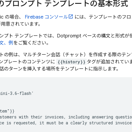
のプロンプト テンプレートの基本形式
ic
の場合、
Firebase
コンソール
には、テンプレートのフロ
 が用意されています。
プト テンプレートでは、Dotprompt ベースの構文と形式
文、例
をご覧ください。
トの例は、マルチターン会話（チャット）を作成する際のテン
ンプレートのコンテンツに
{{history}}
タグが追加されていま
話のターンを挿入する場所をテンプレートに指示します。
ini-3.6-flash'

tem"}}

stomers with their invoices, including answering questio
ce is requested, it must be a clearly structured invoice