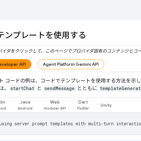
テンプレートを使用する
バイダをクリックして、このページでプロバイダ固有のコンテンツとコ
eveloper API
Agent Platform Gemini API
ト コードの例は、コードでテンプレートを使用する方法を示し
は、
startChat
と
sendMessage
とともに
templateGenerat
lin
Java
Web
Dart
Unity
using
server
prompt
templates
with
multi
-
turn
interacti