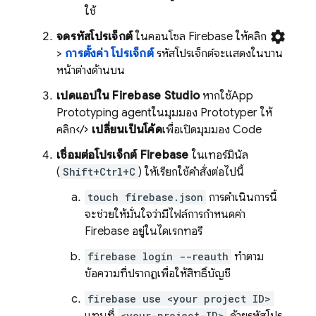
ใช้
settings
จดรหัสโปรเจ็กต์
ในคอนโซล Firebase ให้คลิก
>
การตั้งค่า โปรเจ็กต์
รหัสโปรเจ็กต์จะแสดงในบาน
หน้าต่างด้านบน
เปิดแอปใน
Firebase Studio
หากใช้
App
Prototyping agent
ในมุมมอง
Prototyper
ให้
คลิก
เปลี่ยนเป็นโค้ด
เพื่อเปิดมุมมอง
Code
เชื่อมต่อโปรเจ็กต์ Firebase
ในเทอร์มินัล
(
Shift+Ctrl+C
) ให้เรียกใช้คำสั่งต่อไปนี้
touch firebase.json
การดำเนินการนี้
จะช่วยให้มั่นใจว่ามีไฟล์การกำหนดค่า
Firebase อยู่ในไดเรกทอรี
firebase login --reauth
ทำตาม
ข้อความที่ปรากฏเพื่อให้สิทธิ์บัญชี
firebase use <your project ID>
<your-project-ID>