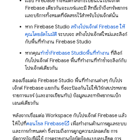
แอป Firebase ทั้งหมดที่ลงทะเบียนในโปรเจ็กต์
Firebase เดียวกันจะแชร์และมี สิทธิ์เข้าถึงทรัพยากร
และบริการทั้งหมดที่จัดสรรไว้สำหรับโปรเจ็กต์นั้น
หาก
Firebase Studio
สร้างโปรเจ็กต์ Firebase ให้
คุณโดยอัตโนมัติ
ระบบจะ สร้างโปรเจ็กต์ใหม่และลิงก์
กับพื้นที่ทํางาน
Firebase Studio
หากคุณ
ทำซ้ำ
Firebase Studio
พื้นที่ทำงาน
ที่ลิงก์
กับโปรเจ็กต์ Firebase พื้นที่ทำงานที่ทำซ้ำจะลิงก์กับ
โปรเจ็กต์เดียวกัน
ลองเชื่อมต่อ
Firebase Studio
พื้นที่ทำงานต่างๆ กับโปร
เจ็กต์ Firebase แยกกัน ซึ่งจะป้องกันไม่ให้เวิร์กสเปซหลาย
รายการแชร์ (และอาจเขียนทับ) ข้อมูลและทรัพยากรแบ็ก
เอนด์เดียวกัน
หลังจากเชื่อมต่อ Workspace กับโปรเจ็กต์ Firebase แล้ว
ให้ไปที่
คอนโซล Firebase
เพื่อทํางานด้านการดูแลระบบ
และการกําหนดค่า ซึ่งรวมถึงการดูกฎความปลอดภัย การ
จัดการบัญชีผู้ใช้ การดูรายงานข้อขัดข้องแบบละเอียด การ