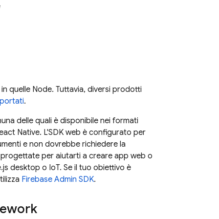
e
in quelle Node. Tuttavia, diversi prodotti
portati
.
a delle quali è disponibile nei formati
eact Native. L'SDK web è configurato per
trumenti e non dovrebbe richiedere la
o progettate per aiutarti a creare app web o
js desktop o IoT. Se il tuo obiettivo è
tilizza
Firebase
Admin SDK
.
mework