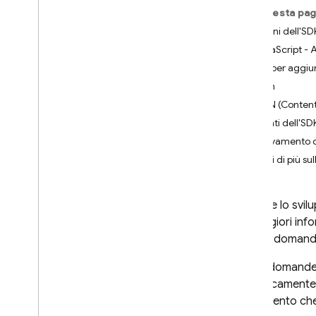
supportati
Su questa pag
Android
Versioni dell'S
Flutter
JavaScript - 
Piattaforme Apple (i
OS e versioni
Modi per aggiun
successive)
npm
Web
CDN (Content
Informazioni su web e
Varianti dell'SD
Firebase
Rilevamento 
Esegui l'upgrade all'SDK
modulare
Scopri di più su
Utilizzare i bundle di moduli
Alternative di configurazione
Durante lo svilu
dell'SDK web
di maggiori inf
Utilizzare Firebase nelle app
web dinamiche con SSR
queste domande o
Utilizzare Firebase nelle PWA
Se hai domande 
Best practice per l'SDK web
periodicamente 
Ambienti supportati per l'SDK
l'argomento che 
Firebase JS