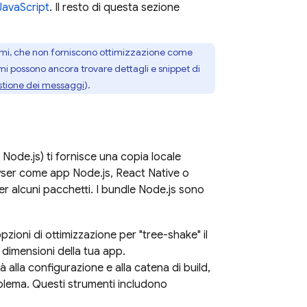
JavaScript
. Il resto di questa sezione
nomi, che non forniscono ottimizzazione come
nomi possono ancora trovare dettagli e snippet di
stione dei messaggi
).
Node.js) ti fornisce una copia locale
wser come app Node.js, React Native o
r alcuni pacchetti. I bundle Node.js sono
pzioni di ottimizzazione per "tree-shake" il
e dimensioni della tua app.
alla configurazione e alla catena di build,
blema. Questi strumenti includono