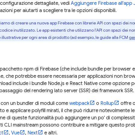
i configurazione dettagliate, vedi
Aggiungere Firebase all'app 
zioni per aiutarti a scegliere tra le opzioni disponibili.
liamo di creare una nuova app Firebase con librerie API con spazi dei 
 codice inutilizzato. Le app esistenti che utilizzano l'API con spazi dei 
 illustrative per ogni area di prodotto (ad esempio, le guide alla
FCM
ge
 pacchetto npm di Firebase (che include bundle per browser e 
se, che potrebbe essere necessaria per applicazioni non bro
wnload include i bundle Node.js e React Native come opzione pe
l passaggio del rendering lato server (SSR) dei framework SSR.
pm con un bundler di moduli come
webpack
o
Rollup
offre o
ato e applicare polyfill mirati, il che può ridurre notevolmente l
ne di queste funzionalità può aggiungere un po' di complessità 
ti CLI mainstream possono contribuire a mitigare questo pro
ct
,
Vue
,
Next
e altri.