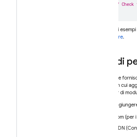
// Check 
});
Per altri esempi
modulare
.
Modi pe
Firebase fornisc
modo in cui agg
bundler di modul
Puoi aggiunger
npm (per i
CDN (Cont