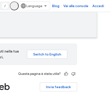
/
Blog
Vai alla console
Accedi
ti nella tua
ri.
Questa pagina è stata utile?
web
Invia feedback