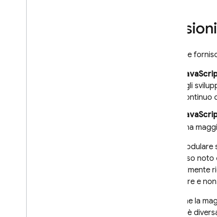
Unity
C++
Versioni
Firebase fornis
JavaScri
agli svilu
continuo d
JavaScrip
una maggio
L'API modulare s
processo noto c
notevolmente ri
modulare e non 
Sebbene la maggi
codice è diversa