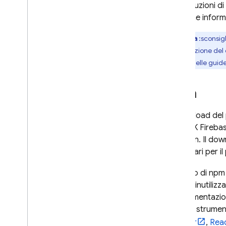
Per istruzioni d
contiene informa
Nota
:sconsig
l'eliminazione del
codice nelle guide
npm
Il download del
dell'SDK Fireba
Electron. Il do
necessari per i
L'utilizzo di n
codice inutilizz
L'implementazio
ma vari strumen
Angular
,
Rea