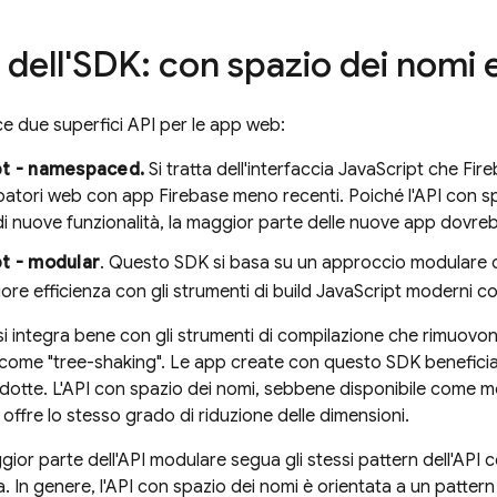
 dell'SDK: con spazio dei nomi 
ce due superfici API per le app web:
pt - namespaced.
Si tratta dell'interfaccia JavaScript che Fir
ppatori web con app Firebase meno recenti. Poiché l'API con s
i nuove funzionalità, la maggior parte delle nuove app dovre
t - modular
. Questo SDK si basa su un approccio modulare ch
re efficienza con gli strumenti di build JavaScript moderni 
i integra bene con gli strumenti di compilazione che rimuovono 
ome "tree-shaking". Le app create con questo SDK benefician
dotte. L'API con spazio dei nomi, sebbene disponibile come m
offre lo stesso grado di riduzione delle dimensioni.
or parte dell'API modulare segua gli stessi pattern dell'API c
. In genere, l'API con spazio dei nomi è orientata a un pattern 