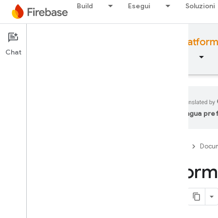
Build
Esegui
Soluzioni
Documentation
Firebase for web platfor
Chat
Panoramica
Concetti fondamentali
AI
lingua pre
Concetti fondamentali
Firebase
Docum
Inizia a utilizzare Firebase
Inform
Gestisci i progetti Firebase
Piattaforme e framework
Piattaforme e framework