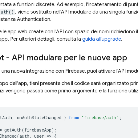
ntata a funzioni discrete. Ad esempio, l'incatenamento di punt
auth()
, viene sostituito nell'API modulare da una singola fun
'istanza
Authentication
.
e le app web create con l'API con spazio dei nomi richiedono i
pp. Per ulteriori dettagli, consulta la
guida all'upgrade
.
pt - API modulare per le nuove app
do una nuova integrazione con Firebase, puoi attivare l'API m
ppo dell'app, tieni presente che il codice sarà organizzato pr
izi vengono passati come primo argomento e la funzione utilizza 
tAuth
,
onAuthStateChanged
}
from
"firebase/auth"
;
=
getAuth
(
firebaseApp
);
Changed
(
auth
,
user
=
>
{