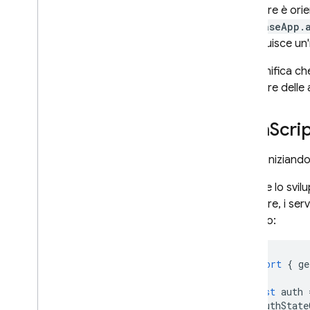
modulare è orie
firebaseApp.
e restituisce un
Ciò significa ch
modulare delle a
Java
Scri
Se stai inizian
Durante lo svilu
modulare, i serv
esempio:
import
{
ge
const
auth
onAuthState