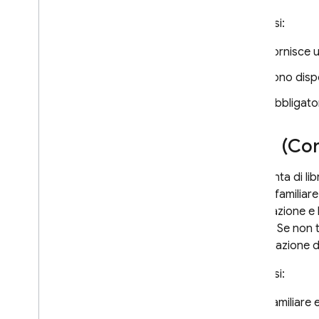
In sintesi:
Fornisce u
Sono dispo
Obbligator
CDN (Con
L'aggiunta di l
essere familiare
compilazione e l
moduli. Se non t
transpilazione 
In sintesi:
Familiare 