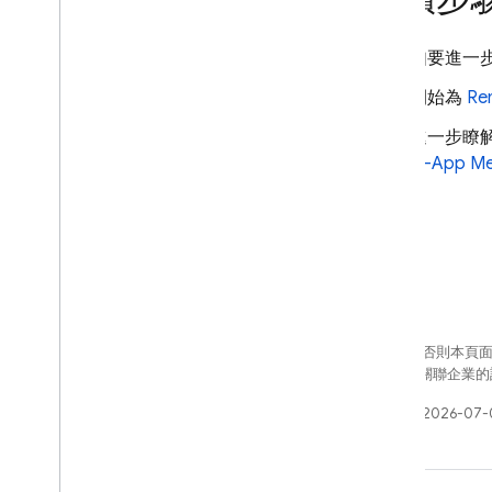
如要進一
開始為
Re
進一步瞭
In-App M
除非另有註明，否則本頁
Oracle 和/或其關聯企
上次更新時間：2026-07-