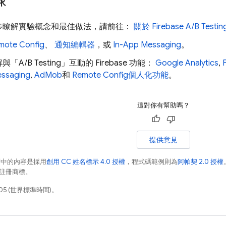
步瞭解實驗概念和最佳做法，請前往：
關於
Firebase A/B Testin
mote Config
、
通知編輯器
，或
In-App Messaging
。
解與「
A/B Testing
」互動的 Firebase 功能：
Google Analytics
,
essaging
,
AdMob
和
Remote Config
個人化功能
。
這對你有幫助嗎？
提供意見
面中的內容是採用
創用 CC 姓名標示 4.0 授權
，程式碼範例則為
阿帕契 2.0 授權
業的註冊商標。
05 (世界標準時間)。