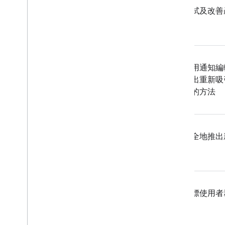
測試及改善
提升參與度
驗
Analytics
Cloud Messaging
使用通知編
找出重新吸
In-App Messaging
者的方法
Google Ad
Mob
安全地推出
Google Ads
Dynamic Links
相關產品
目標使用者
Authentication
Extensions