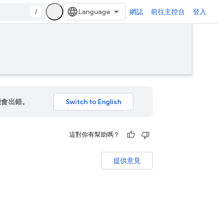
/
網誌
前往主控台
登入
能會出錯。
這對你有幫助嗎？
提供意見