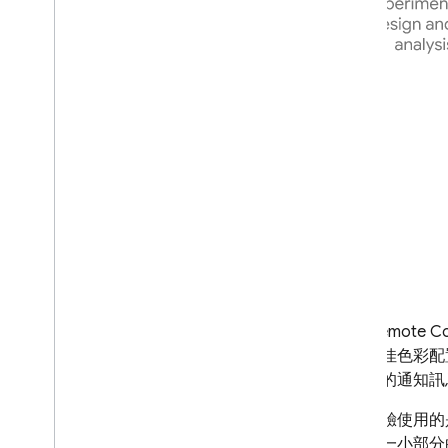
使用
Remote Co
整為最佳色彩配
出適當的通知訊
無論實驗使用
可以對一小部分