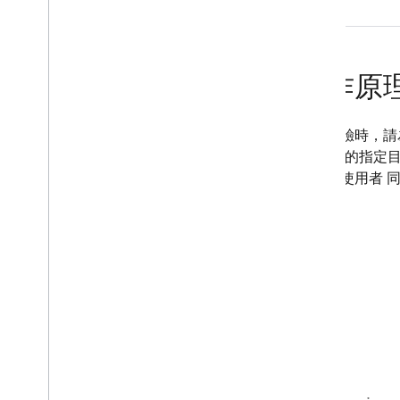
運作原
建立實驗時，請
數)。您的指定
版本的使用者 
性。