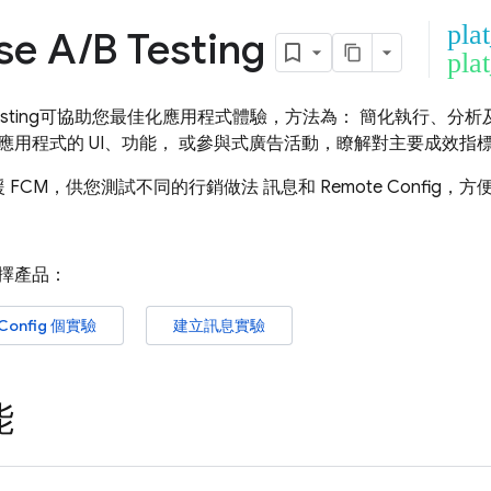
pla
se A
/
B Testing
pla
sting
可協助您最佳化應用程式體驗，方法為： 簡化執行、分析
應用程式的 UI、功能， 或參與式廣告活動，瞭解對主要成效指
援
FCM
，供您測試不同的行銷做法 訊息和
Remote Config
，方
擇產品：
Config
個實驗
建立訊息實驗
能