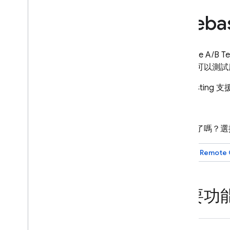
Crashlytics
Fireba
Performance Monitoring
Firebase A/B Te
疊代
能，您可以測試
Remote Config
A/B Testing
支
A
/
B Testing
簡介
準備好了嗎？選
關於 Firebase A
/
B 測試
建立遠端設定實驗並進行 A
/
B 測試
建立
Remote 
建立訊息實驗並進行 A
/
B 測試
透過 A
/
B 測試建立應用程式內通訊
實驗
主要功
匯出至 Big
Query
個案研究
疑難排解與常見問題