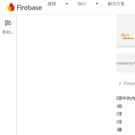
建構
執行
解決方案
Documentation
A/B Testing
即時通訊
總覽
基礎知識
AI
建構
執行
總覽
Firebase
Docum
版本
這個頁面中的
Test Lab
主要功能
運作原理
App Distribution
實作路徑
後續步驟
監控