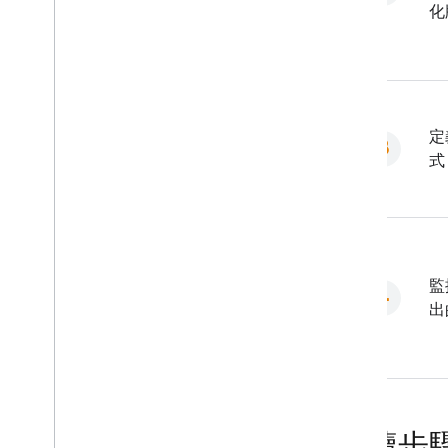
化
定
式
監
出
後續步