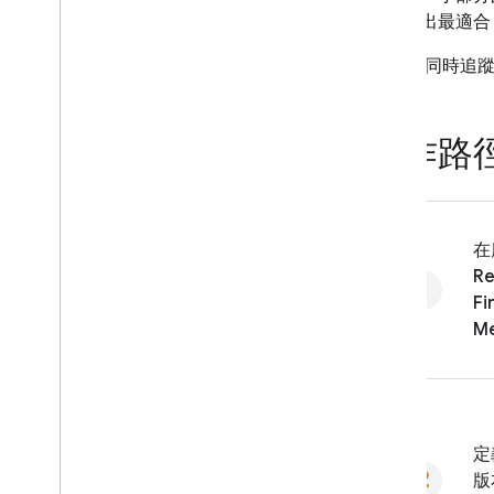
驗，找出最適合
你可以 同時追
實作路
在
Re
Fi
Me
定
版