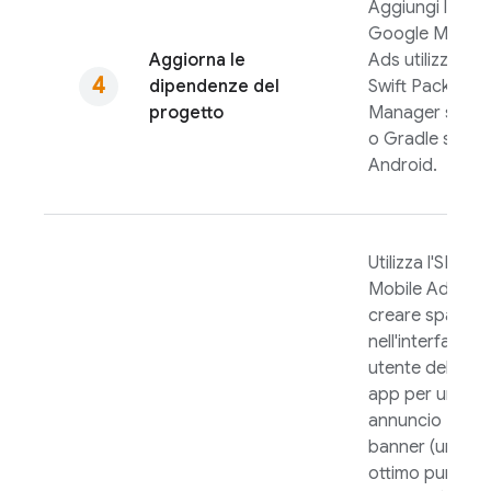
Aggiungi l'SDK
Google Mobile
Aggiorna le
Ads
utilizzando
dipendenze del
Swift Package
progetto
Manager su iO
o Gradle su
Android.
Utilizza l'SDK
Mobile Ads
per
creare spazio
nell'interfaccia
utente della tu
app per un
annuncio
banner (un
ottimo punto di