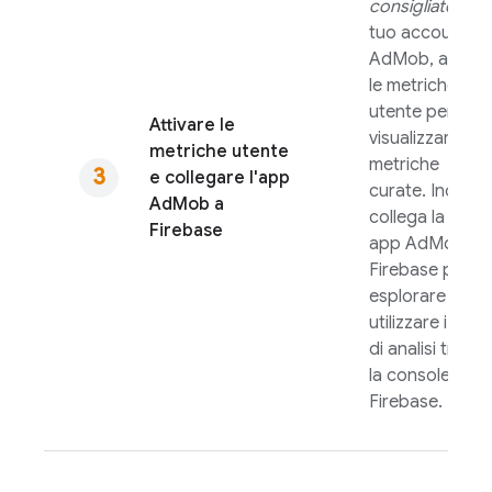
consigliato)
Nel
tuo account
AdMob
, attiva
le metriche
utente per
Attivare le
visualizzare le
metriche utente
metriche
e collegare l'app
curate. Inoltre,
AdMob
a
collega la tua
Firebase
app
AdMob
a
Firebase per
esplorare e
utilizzare i dati
di analisi tramit
la console
Firebase
.