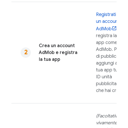
Registrati per
un account
AdMob
e
registra la tua
app come app
Crea un account
AdMob
. Prima
AdMob
e registra
di pubblicarla,
la tua app
aggiungi alla
tua app tutti gli
ID unità
pubblicitaria
che hai creato.
(Facoltativo, m
vivamente