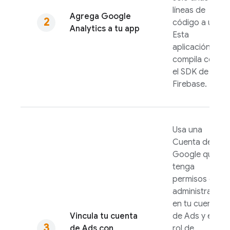
líneas de
Agrega
Google
código a un
Analytics
a tu app
Esta
aplicación se
compila con
el SDK de
Firebase.
Usa una
Cuenta de
Google que
tenga
permisos de
administrador
en tu cuenta
Vincula tu cuenta
de
Ads
y el
de
Ads
con
rol de