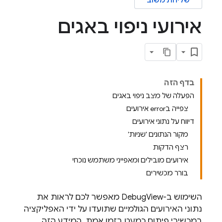
שליחת משוב
אירועי ניפוי באגים
בדף הזה
הפעלה של מצב ניפוי באגים
צפייה בerror אירועים
דיווח על נתוני אירועים
מקור הנתונים 'שניות'
רצף הדקות
אירועים מובילים ומאפייני משתמש נוכחי
בורר מכשירים
השימוש ב-DebugView מאפשר לכם לראות את
נתוני האירועים הגולמיים שתועדו על ידי האפליקציה
במכשירי פיתוח כמעט בזמן אמת. המידע הזה