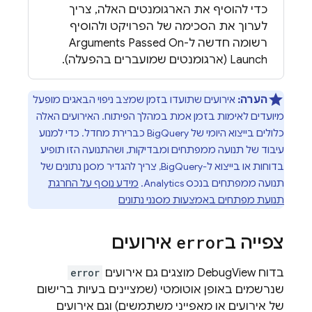
כדי להוסיף את הארגומנטים האלה, צריך
לערוך את הסכימה של הפרויקט ולהוסיף
רשומה חדשה ל-Arguments Passed On
Launch (ארגומנטים שמועברים בהפעלה).
הערה:
אירועים שתועדו בזמן שמצב ניפוי הבאגים מופעל
מיועדים לאימות בזמן אמת במהלך הפיתוח. האירועים האלה
כלולים בייצוא היומי של BigQuery כברירת מחדל. כדי למנוע
עיבוד של תנועה ממפתחים ומבדיקות, ושהתנועה הזו תופיע
בדוחות או בייצוא ל-BigQuery, צריך להגדיר מסנן נתונים של
תנועה ממפתחים בנכס
Analytics
.
מידע נוסף על החרגת
תנועת מפתחים באמצעות מסנני נתונים
צפייה ב
error
אירועים
בדוח DebugView מוצגים גם אירועים
error
שנרשמים באופן אוטומטי (שמציינים בעיות ברישום
של אירועים או מאפייני משתמשים) וגם אירועים