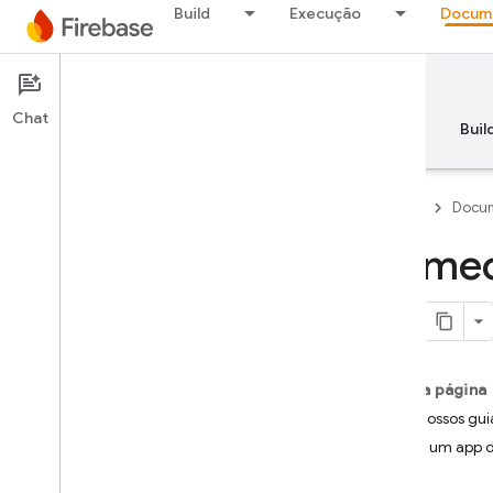
Build
Execução
Docum
Documentation
Analytics
Chat
Visão geral
Princípios básicos
AI
Buil
Firebase
Docum
Comece
Visão geral
RELEASE
Test Lab
Nesta página
Siga nossos gui
App Distribution
Testar um app 
MONITORAMENTO