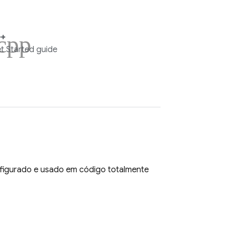
cpp
+
t Started guide
figurado e usado em código totalmente