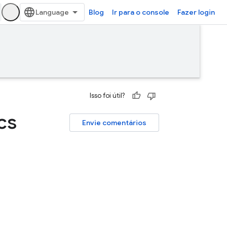
Blog
Ir para o console
Fazer login
Isso foi útil?
cs
Envie comentários