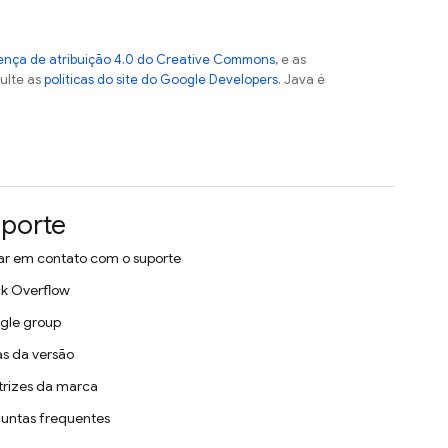
ença de atribuição 4.0 do Creative Commons
, e as
sulte as
políticas do site do Google Developers
. Java é
porte
ar em contato com o suporte
k Overflow
gle group
s da versão
trizes da marca
untas frequentes