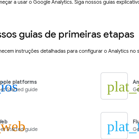
meçar a usar o
Google Analytics
. Siga nossos guias explicat
ssos guias de primeiras etapas
rnecem instruções detalhadas para configurar o
Analytics
no s
_ios
plat_
pple platforms
An
et Started guide
Ge
_web
plat_
Web
Fl
et Started guide
Ge