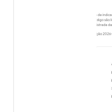
Exceto em caso de indica
amostras de código são 
uma marca registrada da 
Última atualização 2026
Saiba mais
Guias do desenvolvedor
Referência da API e do SDK
Amostras
Bibliotecas
GitHub