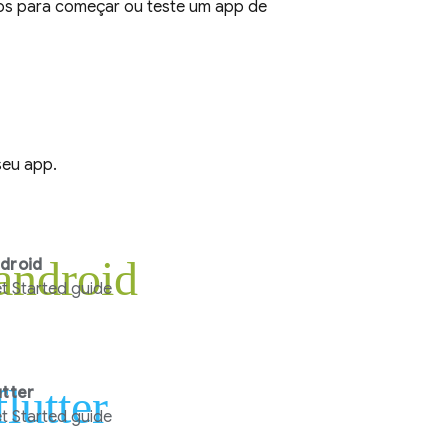
ivos para começar ou teste um app de
eu app.
android
droid
t Started guide
flutter
utter
t Started guide