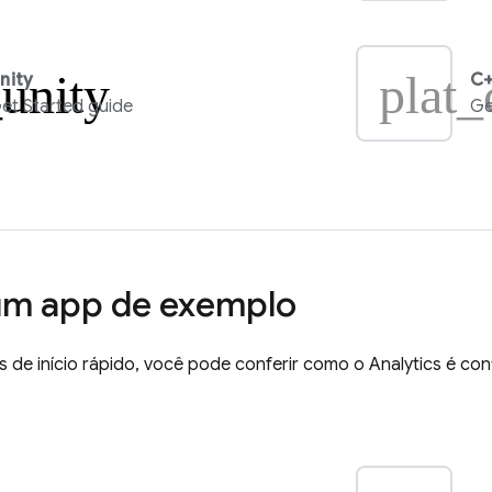
_unity
plat_
nity
C+
et Started guide
Ge
um app de exemplo
 de início rápido, você pode conferir como o
Analytics
é con