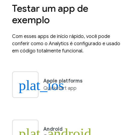
Testar um app de
exemplo
Com esses apps de início rápido, você pode
conferir como o
Analytics
é configurado e usado
em código totalmente funcional.
plat_ios
Apple platforms
Quickstart app
plat_android
Android