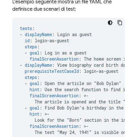
L'esempio seguente mostra un file YAML che
definisce due scenari di test:
tests
:
-
displayName
:
Login as guest
id
:
login-as-guest
steps
:
-
goal
:
Log in as a guest
finalScreenAssertion
:
The home screen is vi
-
displayName
:
View biography card birth date
prerequisiteTestCaseId
:
login-as-guest
steps
:
-
goal
:
Open the article on "Bob Dylan"
hint
:
Use the search function to find it
finalScreenAssertion
:
>
-
The article is opened and the title "Bob 
-
goal
:
Find Bob Dylan's birthday in the arti
hint
:
>
-
Look for the "Born" section in the infobo
finalScreenAssertion
:
>
-
The text "May 24, 1941" is visible on the