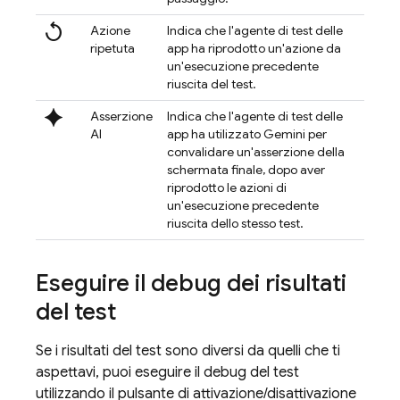
replay
Azione
Indica che l'agente di test delle
ripetuta
app ha riprodotto un'azione da
un'esecuzione precedente
riuscita del test.
spark
Asserzione
Indica che l'agente di test delle
AI
app ha utilizzato Gemini per
convalidare un'asserzione della
schermata finale, dopo aver
riprodotto le azioni di
un'esecuzione precedente
riuscita dello stesso test.
Eseguire il debug dei risultati
del test
Se i risultati del test sono diversi da quelli che ti
aspettavi, puoi eseguire il debug del test
utilizzando il pulsante di attivazione/disattivazione