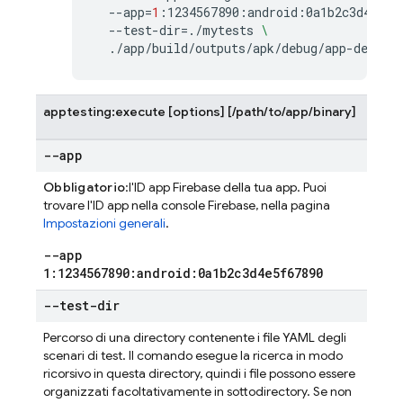
--app
=
1
:1234567890:android:0a1b2c3d4e5f6
--test-dir
=
./mytests
\
apptesting:execute [options] [/path/to/app/binary]
--app
Obbligatorio
:l'ID app Firebase della tua app. Puoi
trovare l'ID app nella console
Firebase
, nella pagina
Impostazioni generali
.
--app
1:1234567890:android:0a1b2c3d4e5f67890
--test-dir
Percorso di una directory contenente i file YAML degli
scenari di test. Il comando esegue la ricerca in modo
ricorsivo in questa directory, quindi i file possono essere
organizzati facoltativamente in sottodirectory. Se non