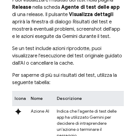
Puoi visualizzare i risultati dei test nella pagina
Release
nella scheda
Agente di test delle app
di una release. Il pulsante
Visualizza dettagli
aprirà la finestra di dialogo Risultati del test e
mostrerà eventuali problemi, screenshot dell'app
e le azioni eseguite da Gemini durante il test.
Se un test include azioni riprodotte, puoi
visualizzare l'esecuzione del test originale guidato
dall'AI o cancellare la cache.
Per saperne di più sui risultati del test, utilizza la
seguente tabella:
Icona
Nome
Descrizione
spark
Azione AI
Indica che l'agente di test delle
app ha utilizzato Gemini per
decidere di intraprendere
un'azione o terminare il
passaggio.