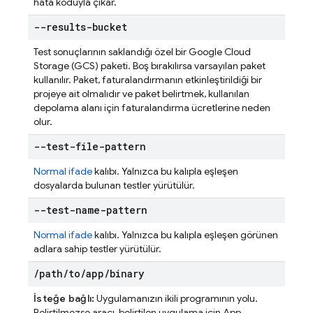
hata koduyla çıkar.
--results-bucket
Test sonuçlarının saklandığı özel bir Google Cloud
Storage (GCS) paketi. Boş bırakılırsa varsayılan paket
kullanılır. Paket, faturalandırmanın etkinleştirildiği bir
projeye ait olmalıdır ve paket belirtmek, kullanılan
depolama alanı için faturalandırma ücretlerine neden
olur.
--test-file-pattern
Normal ifade
kalıbı. Yalnızca bu kalıpla eşleşen
dosyalarda bulunan testler yürütülür.
--test-name-pattern
Normal ifade
kalıbı. Yalnızca bu kalıpla eşleşen görünen
adlara sahip testler yürütülür.
/
path
/
to
/
app
/
binary
İsteğe bağlı:
Uygulamanızın ikili programının yolu.
Belirtilmezse aracı, belirtilen uygulama için
App