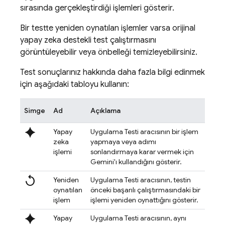
sırasında gerçekleştirdiği işlemleri gösterir.
Bir testte yeniden oynatılan işlemler varsa orijinal
yapay zeka destekli test çalıştırmasını
görüntüleyebilir veya önbelleği temizleyebilirsiniz.
Test sonuçlarınız hakkında daha fazla bilgi edinmek
için aşağıdaki tabloyu kullanın:
Simge
Ad
Açıklama
spark
Yapay
Uygulama Testi aracısının bir işlem
zeka
yapmaya veya adımı
işlemi
sonlandırmaya karar vermek için
Gemini'ı kullandığını gösterir.
replay
Yeniden
Uygulama Testi aracısının, testin
oynatılan
önceki başarılı çalıştırmasındaki bir
işlem
işlemi yeniden oynattığını gösterir.
spark
Yapay
Uygulama Testi aracısının, aynı