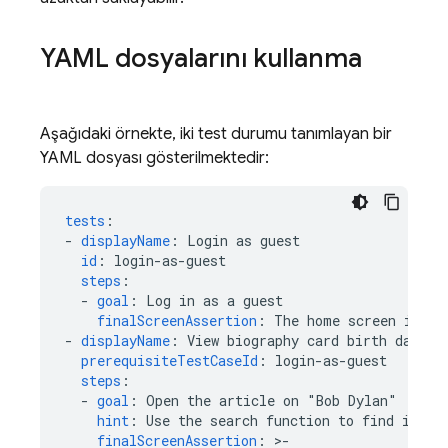
YAML dosyalarını kullanma
Aşağıdaki örnekte, iki test durumu tanımlayan bir
YAML dosyası gösterilmektedir:
tests
:
-
displayName
:
Login as guest
id
:
login-as-guest
steps
:
-
goal
:
Log in as a guest
finalScreenAssertion
:
The home screen is vi
-
displayName
:
View biography card birth date
prerequisiteTestCaseId
:
login-as-guest
steps
:
-
goal
:
Open the article on "Bob Dylan"
hint
:
Use the search function to find it
finalScreenAssertion
:
>
-