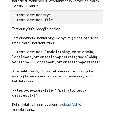
halinde düzenlenebilir. Ayarlanmazsa varsayılan olarak
"./tests" kullanılır.
--test-devices
veya
--test-devices-file
Testlerin yürütüleceği cihazlar.
Test cihazlarını, noktalı virgülle ayrılmış cihaz özellikleri
listesi olarak belirtebilirsiniz:
--test-devices "model=tokay
,
version=36
,
locale=en
,
orientation=portrait;model=b0q
,
version=33
,
locale=en
,
orientation=portrait"
Alternatif olarak, cihaz özelliklerinin noktalı virgülle
ayrılmış listesini içeren düz metin dosyasının yolunu
belirtebilirsiniz:
--test-devices-file "
/
path
/
to
/
test-
devices
.
txt"
Kullanılabilir cihaz modellerini
gcloud CLI
ile
arayabilirsiniz.