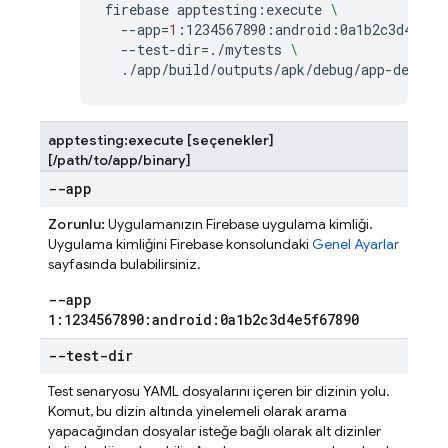
firebase
apptesting:execute
\
--app
=
1
:1234567890:android:0a1b2c3d4e5f6
--test-dir
=
./mytests
\
apptesting:execute [seçenekler]
[/path/to/app/binary]
--app
Zorunlu:
Uygulamanızın Firebase uygulama kimliği.
Uygulama kimliğini
Firebase
konsolundaki
Genel Ayarlar
sayfasında bulabilirsiniz.
--app
1:1234567890:android:0a1b2c3d4e5f67890
--test-dir
Test senaryosu YAML dosyalarını içeren bir dizinin yolu.
Komut, bu dizin altında yinelemeli olarak arama
yapacağından dosyalar isteğe bağlı olarak alt dizinler