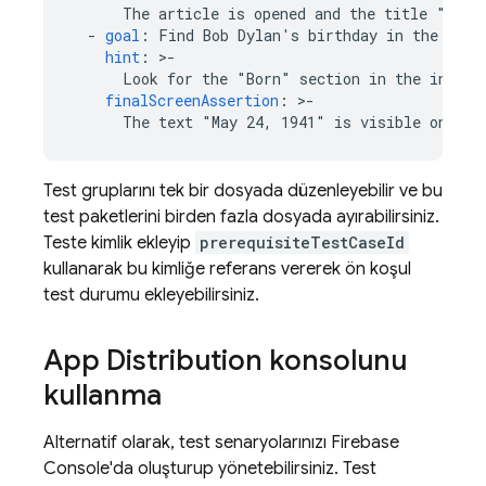
The article is opened and the title "Bob 
-
goal
:
Find Bob Dylan's birthday in the arti
hint
:
>
-
Look for the "Born" section in the infobo
finalScreenAssertion
:
>
-
The text "May 24, 1941" is visible on the
Test gruplarını tek bir dosyada düzenleyebilir ve bu
test paketlerini birden fazla dosyada ayırabilirsiniz.
Teste kimlik ekleyip
prerequisiteTestCaseId
kullanarak bu kimliğe referans vererek ön koşul
test durumu ekleyebilirsiniz.
App Distribution
konsolunu
kullanma
Alternatif olarak, test senaryolarınızı Firebase
Console'da oluşturup yönetebilirsiniz. Test