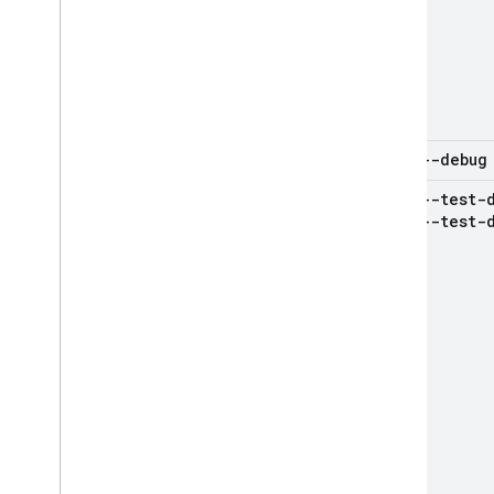
--debug
--test-
--test-