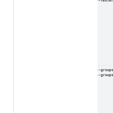
--teste
--group
--group