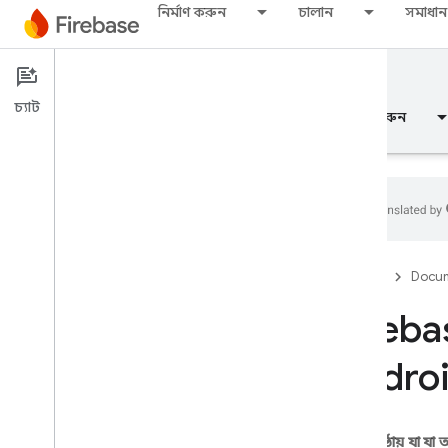
নির্মাণ করুন
চালান
সমাধান
Documentation
App Distribution
চ্যাট
ওভারভিউ
মৌলিক
এআই
নির্মাণ করুন
ওভারভিউ
Firebase
Docum
মুক্তি
Fireba
Test Lab
Androi
App Distribution
ভূমিকা
এই পৃষ্ঠায় যা যা