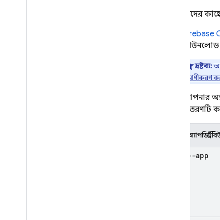
মনিটর
পরীক্ষকদের কাছ
Crashlytics
Firebase
C
ডাউনলোড ক
Performance Monitoring
দ্রষ্টব্য:
আপ
পুনরাবৃত্তি করা
প্রমাণীকরণ 
Remote Config
আপনার অ্
বিতরণটি কন
A
/
B Testing
জড়িত
অ্যাপডিস্ট্র
Analytics
--app
Cloud Messaging
In-App Messaging