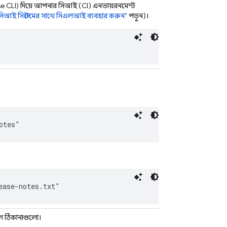
se
CLI) দিয়ে আপনার সিআই (CI) এনভায়রনমেন্ট
সিআই সিস্টেমের সাথে সিএলআই ব্যবহার করুন"
পড়ুন)।
otes"
ease-notes.txt"
েল ঠিকানাগুলো।