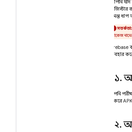
আমদানি করুন
আপনি যদি অ
অতিরিক্ত i
OS ডিভাইস নিবন্ধন করুন
রেজিস্টার ক
আমন্ত্রণ লিঙ্ক তৈরি করুন
সমস্ত ধাপ 
অ্যাপ ইনস্টল করুন এবং পরীক্ষা করুন
সতর্কতা
পরীক্ষক হিসাবে সেট আপ করুন
প্যাকেজ নামে
পরীক্ষকদের কাছ থেকে প্রতিক্রিয়া
Firebase
ক
সংগ্রহ করুন
ব্যবহার ক
নতুন বিল্ড সম্পর্কে পরীক্ষকদের
অবহিত করুন
সমাধান
ধাপ ১
.
আপ
CI
/
CD এবং ফাস্টলেন ব্যবহার করে QA
পরীক্ষকদের কাছে Apple অ্যাপ বিতরণ
করার জন্য সেরা অনুশীলন
যখন আপনি পরীক্ষক
CI
/
CD ব্যবহার করে QA পরীক্ষকদের
ব্যবহার করে APK
কাছে অ্যান্ড্রয়েড অ্যাপ বিতরণ করার
জন্য সেরা অনুশীলন
ধাপ ২
.
আপ
সমস্যা সমাধান এবং FAQ