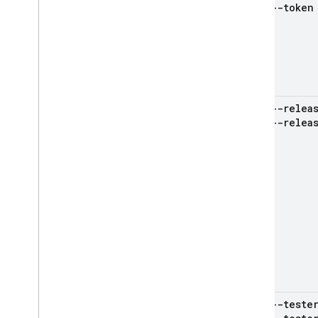
--token
Google Ad
Mob
Google Ads
Dynamic Links
--relea
সংশ্লিষ্ট পণ্য
--relea
Authentication
Extensions
--teste