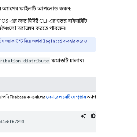
র অ্যাপের ফাইলটি আপলোড করুন:
জন্য নির্দিষ্ট CLI-এর স্বতন্ত্র বাইনারিটি
ক্টগুলো অ্যাক্সেস করতে পারছেন।
্ভিস অ্যাকাউন্ট
দিয়ে অথবা
ব্যবহার করেও
login:ci
ribution:distribute
কমান্ডটি চালান।
 আপনি
Firebase
কনসোলের
জেনারেল সেটিংস পৃষ্ঠায়
অ্যাপ
d4e5f67890