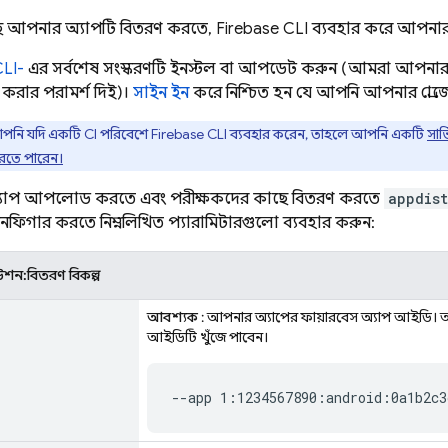
ে আপনার অ্যাপটি বিতরণ করতে,
Firebase
CLI ব্যবহার করে আপনা
LI-
এর সর্বশেষ সংস্করণটি ইনস্টল বা আপডেট করুন (আমরা আপনার OS-এর 
রার পরামর্শ দিই)।
সাইন ইন
করে নিশ্চিত হন যে আপনি আপনার প্রোজে
নি যদি একটি CI পরিবেশে Firebase CLI ব্যবহার করেন, তাহলে আপনি একটি
সার
করতে পারেন।
যাপ আপলোড করতে এবং পরীক্ষকদের কাছে বিতরণ করতে
appdist
ফিগার করতে নিম্নলিখিত প্যারামিটারগুলো ব্যবহার করুন:
িবিউশন:বিতরণ বিকল্প
আবশ্যক
: আপনার অ্যাপের ফায়ারবেস অ্যাপ আইডি।
আইডিটি খুঁজে পাবেন।
--app 1:1234567890:android:0a1b2c3