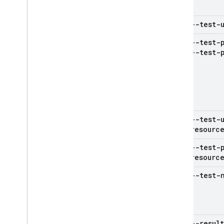
--test-
--test-
--test-
--test-
resourc
--test-
resourc
--test-
--result