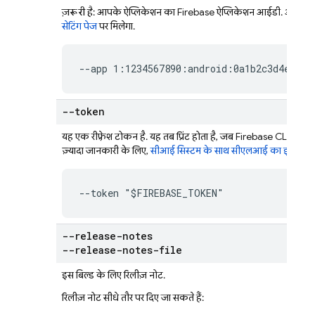
ज़रूरी है
: आपके ऐप्लिकेशन का Firebase ऐप्लिकेशन आईडी. आपको
सेटिंग पेज
पर मिलेगा.
--app 1:1234567890:android:0a1b2c3d4e5f67
--token
यह एक रीफ़्रेश टोकन है. यह तब प्रिंट होता है, जब
Firebase
CLI की मदद
ज़्यादा जानकारी के लिए,
सीआई सिस्टम के साथ सीएलआई का इस्तेमा
--token "$FIREBASE_TOKEN"
--release-notes
--release-notes-file
इस बिल्ड के लिए रिलीज़ नोट.
रिलीज़ नोट सीधे तौर पर दिए जा सकते हैं: