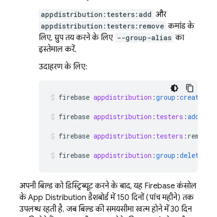
appdistribution:testers:add
और
appdistribution:testers:remove
कमांड के
लिए, ग्रुप तय करने के लिए
--group-alias
का
इस्तेमाल करें.
उदाहरण के लिए:
firebase
appdistribution
:
group
:
create
"Q
firebase
appdistribution
:
testers
:
add
--g
firebase
appdistribution
:
testers
:
remove
firebase
appdistribution
:
group
:
delete
qa
अपनी बिल्ड को डिस्ट्रिब्यूट करने के बाद, यह
Firebase
कंसोल
के
App Distribution
डैशबोर्ड में 150 दिनों (पांच महीने) तक
उपलब्ध रहती है. जब बिल्ड की समयसीमा खत्म होने में 30 दिन