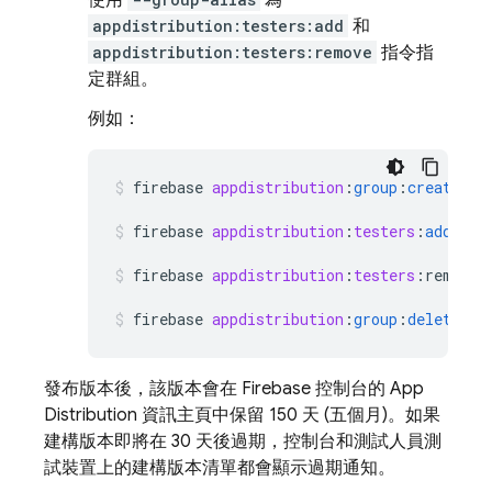
使用
為
appdistribution:testers:add
和
appdistribution:testers:remove
指令指
定群組。
例如：
firebase
appdistribution
:
group
:
create
"Q
firebase
appdistribution
:
testers
:
add
--g
firebase
appdistribution
:
testers
:
remove
firebase
appdistribution
:
group
:
delete
qa
發布版本後，該版本會在
Firebase
控制台的
App
Distribution
資訊主頁中保留 150 天 (五個月)。如果
建構版本即將在 30 天後過期，控制台和測試人員測
試裝置上的建構版本清單都會顯示過期通知。