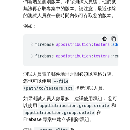
們新增至個別版本。移除測試人員後，他們就
無法再存取專案中的版本。請注意，最近移除
的測試人員在一段時間內仍可存取您的版本。
例如：
firebase
appdistribution
:
testers
:
add
ano
firebase
appdistribution
:
testers
:
remove
測試人員電子郵件地址之間必須以空格分隔。
您也可以使用
--file
/path/to/testers.txt
指定測試人員。
如果測試人員人數眾多，建議使用群組： 您可
以使用
appdistribution:group:create
和
appdistribution:group:delete
在
Firebase 專案中建立或刪除群組。
--group-alias