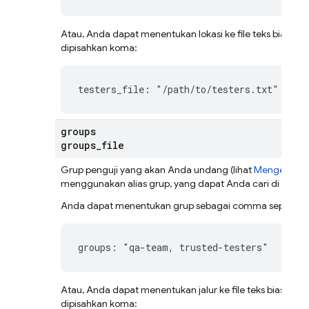
Atau, Anda dapat menentukan lokasi ke file teks biasa ya
dipisahkan koma:
testers_file: "/path/to/testers.txt"
groups
groups
_
file
Grup penguji yang akan Anda undang (lihat
Mengelola p
menggunakan
alias grup
, yang dapat Anda cari di
Fireba
Anda dapat menentukan grup sebagai comma separated 
groups: "qa-team, trusted-testers"
Atau, Anda dapat menentukan jalur ke file teks biasa ya
dipisahkan koma: