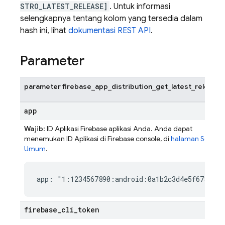
STRO_LATEST_RELEASE]
. Untuk informasi
selengkapnya tentang kolom yang tersedia dalam
hash ini, lihat
dokumentasi REST API
.
Parameter
parameter firebase_app_distribution_get_latest_release
app
Wajib
: ID Aplikasi Firebase aplikasi Anda. Anda dapat
menemukan ID Aplikasi di
Firebase
console, di
halaman Setelan
Umum
.
app: "1:1234567890:android:0a1b2c3d4e5f67890"
firebase
_
cli
_
token