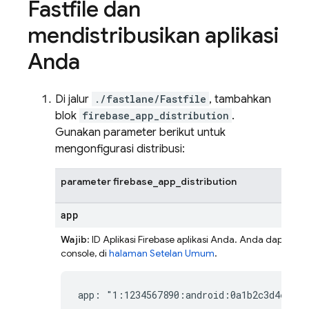
Fastfile dan
mendistribusikan aplikasi
Anda
Di jalur
./fastlane/Fastfile
, tambahkan
blok
firebase_app_distribution
.
Gunakan parameter berikut untuk
mengonfigurasi distribusi:
parameter firebase_app_distribution
app
Wajib
: ID Aplikasi Firebase aplikasi Anda. Anda dapat m
console, di
halaman Setelan Umum
.
app: "1:1234567890:android:0a1b2c3d4e5f67