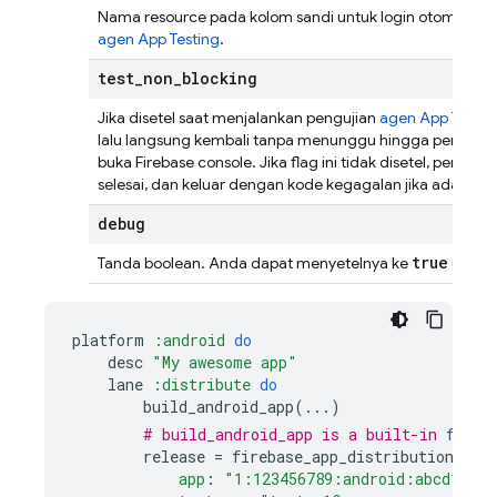
Nama resource pada kolom sandi untuk login otomatis 
agen App Testing
.
test
_
non
_
blocking
Jika disetel saat menjalankan pengujian
agen App Testin
lalu langsung kembali tanpa menunggu hingga pengujian s
buka Firebase console. Jika flag ini tidak disetel, peri
selesai, dan keluar dengan kode kegagalan jika ada peng
debug
true
Tanda boolean. Anda dapat menyetelnya ke
untuk 
platform
:android
do
desc
"My awesome app"
lane
:distribute
do
build_android_app
(
...
)
# build_android_app is a built-in 
fastl
release
=
firebase_app_distribution
(
app
:
"1:123456789:android:abcd1234"