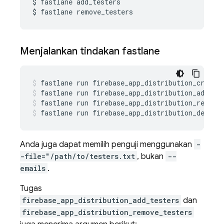
$ fastlane add_testers

$ fastlane remove_testers
Menjalankan tindakan fastlane
fastlane
run
firebase_app_distribution_create
fastlane
run
firebase_app_distribution_add_te
fastlane
run
firebase_app_distribution_remove
fastlane
run
firebase_app_distribution_delete
Anda juga dapat memilih penguji menggunakan
-
-file="/path/to/testers.txt
, bukan
--
emails
.
Tugas
firebase_app_distribution_add_testers
dan
firebase_app_distribution_remove_testers