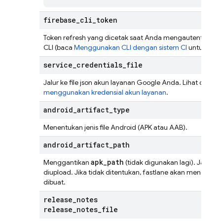
firebase
_
cli
_
token
Token refresh yang dicetak saat Anda mengautentikasi 
CLI (baca
Menggunakan CLI dengan sistem CI
untuk info
service
_
credentials
_
file
Jalur ke file json akun layanan Google Anda. Lihat cara d
menggunakan kredensial akun layanan
.
android
_
artifact
_
type
Menentukan jenis file Android (APK atau AAB).
android
_
artifact
_
path
apk_path
Menggantikan
(tidak digunakan lagi). Jalur a
diupload. Jika tidak ditentukan, fastlane akan menentukan l
dibuat.
release
_
notes
release
_
notes
_
file