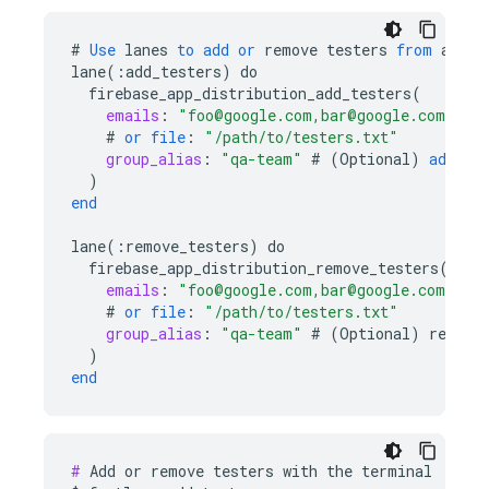
#
Use
lanes
to
add
or
remove
testers
from
a
pro
lane
(
:
add_testers
)
do
firebase_app_distribution_add_testers
(
emails
:
"foo@google.com,bar@google.com"
#
or
file
:
"/path/to/testers.txt"
group_alias
:
"qa-team"
#
(
Optional
)
add
te
)
end
lane
(
:
remove_testers
)
do
firebase_app_distribution_remove_testers
(
emails
:
"foo@google.com,bar@google.com"
#
or
file
:
"/path/to/testers.txt"
group_alias
:
"qa-team"
#
(
Optional
)
remove
)
end
#
 Add or remove testers with the terminal
