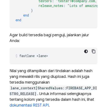
testers
:
"tester1@company.com, test
release_notes
:
"Lots of amazing new
)
end
end
Agar build tersedia bagi penguji, jalankan jalur
Anda:
fastlane <lane>
Nilai yang ditampilkan dari tindakan adalah hash
yang mewakili rilis yang diupload. Hash ini juga
tersedia menggunakan
lane_context[SharedValues::FIREBASE_APP_DI
STRO_RELEASE]
. Untuk informasi selengkapnya
tentang kolom yang tersedia dalam hash ini, lihat
dokumentasi REST API
.