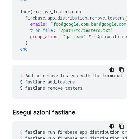
lane
(
:
remove_testers
)
do
firebase_app_distribution_remove_testers
(
emails
:
"foo@google.com,bar@google.com"
#
or
file
:
"/path/to/testers.txt"
group_alias
:
"qa-team"
#
(
Optional
)
remove
)
end
#
 Add or remove testers with the terminal

$ fastlane add_testers

$ fastlane remove_testers
Esegui azioni fastlane
fastlane
run
firebase_app_distribution_create
fastlane
run
firebase_app_distribution_add_te