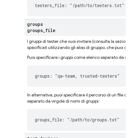
testers_file: "/path/to/testers.txt"
groups
groups
_
file
I gruppi di tester che vuoi invitare (consulta la sezione
Ges
specificati utilizzando gli
alias di gruppo
, che puoi cercar
Puoi specificare i gruppi come elenco separato da virgole
groups: "qa-team, trusted-testers"
In alternativa, puoi specificare il percorso di un file di 
separato da virgole di nomi di gruppi:
groups_file: "/path/to/groups.txt"