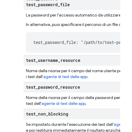
test
_
password
_
file
La password per l'accesso automatico da utilizzare durante
In alternativa, puoi specificare il percorso di un file di 
test_password_file: "/path/to/test-passwo
test
_
username
_
resource
Nome della risorsa per il campo del nome utente per l'ac
i test dell'
agente di test delle app
.
test
_
password
_
resource
Nome della risorsa per il campo della password per l'acce
test dell'
agente di test delle app
.
test
_
non
_
blocking
Se impostato durante l'esecuzione dei test dell'
agente di
e poi restituirà immediatamente il risultato anziché atte