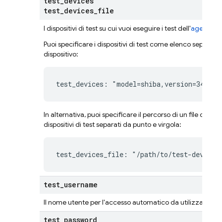
test
_
devices
test
_
devices
_
file
I dispositivi di test su cui vuoi eseguire i test dell'
agente di 
Puoi specificare i dispositivi di test come elenco separato
dispositivo:
test_devices: "model=shiba,version=34,loc
In alternativa, puoi specificare il percorso di un file di t
dispositivi di test separati da punto e virgola:
test_devices_file: "/path/to/test-devices
test
_
username
Il nome utente per l'accesso automatico da utilizzare duran
test
_
password