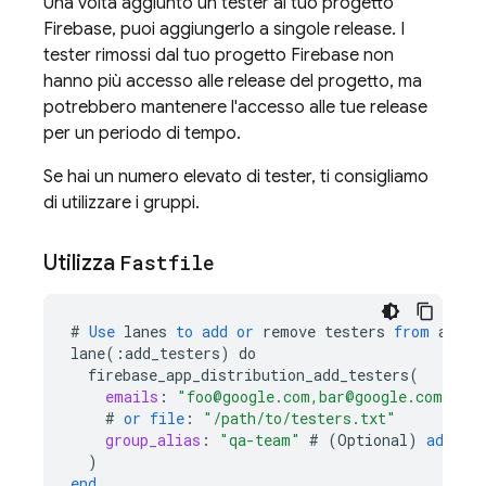
Una volta aggiunto un tester al tuo progetto
Firebase, puoi aggiungerlo a singole release. I
tester rimossi dal tuo progetto Firebase non
hanno più accesso alle release del progetto, ma
potrebbero mantenere l'accesso alle tue release
per un periodo di tempo.
Se hai un numero elevato di tester, ti consigliamo
di utilizzare i gruppi.
Utilizza
Fastfile
#
Use
lanes
to
add
or
remove
testers
from
a
pro
lane
(
:
add_testers
)
do
firebase_app_distribution_add_testers
(
emails
:
"foo@google.com,bar@google.com"
#
or
file
:
"/path/to/testers.txt"
group_alias
:
"qa-team"
#
(
Optional
)
add
te
)
end