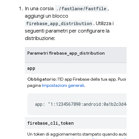
In una corsia
./fastlane/Fastfile
,
aggiungi un blocco
firebase_app_distribution
. Utilizza i
seguenti parametri per configurare la
distribuzione:
Parametri firebase_app_distribution
app
Obbligatorio
: l'ID app Firebase della tua app. Puoi trova
pagina
Impostazioni generali
.
app: "1:1234567890:android:0a1b2c3d4e5f67
firebase
_
cli
_
token
Un token di aggiornamento stampato quando autentichi l