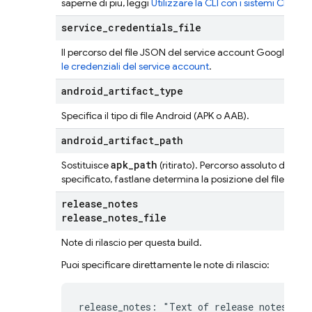
saperne di più, leggi
Utilizzare la CLI con i sistemi CI
).
service
_
credentials
_
file
Il percorso del file JSON del service account Google. V
le credenziali del service account
.
android
_
artifact
_
type
Specifica il tipo di file Android (APK o AAB).
android
_
artifact
_
path
apk_path
Sostituisce
(ritirato). Percorso assoluto del fi
specificato, fastlane determina la posizione del file dalla 
release
_
notes
release
_
notes
_
file
Note di rilascio per questa build.
Puoi specificare direttamente le note di rilascio:
release_notes: "Text of release notes"