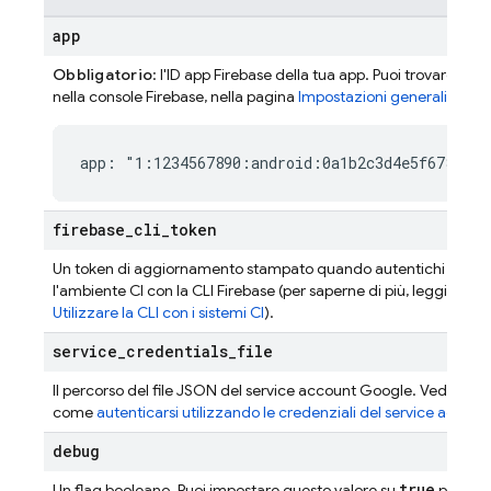
app
Obbligatorio
: l'ID app Firebase della tua app. Puoi trovare l'ID 
nella console
Firebase
, nella pagina
Impostazioni generali
.
app: "1:1234567890:android:0a1b2c3d4e5f67890"
firebase
_
cli
_
token
Un token di aggiornamento stampato quando autentichi
l'ambiente CI con la CLI
Firebase
(per saperne di più, leggi
Utilizzare la CLI con i sistemi CI
).
service
_
credentials
_
file
Il percorso del file JSON del service account Google. Vedi sopr
come
autenticarsi utilizzando le credenziali del service accoun
debug
true
Un flag booleano. Puoi impostare questo valore su
per