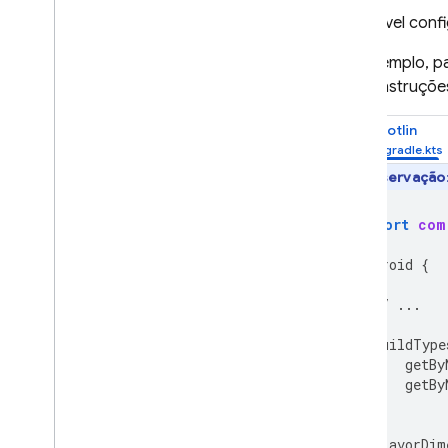
É possível conf
Por exemplo, pa
estas instruçõe
Kotlin
Observação
import
com
android
{
// ...
buildType
getBy
getBy
}
flavorDim