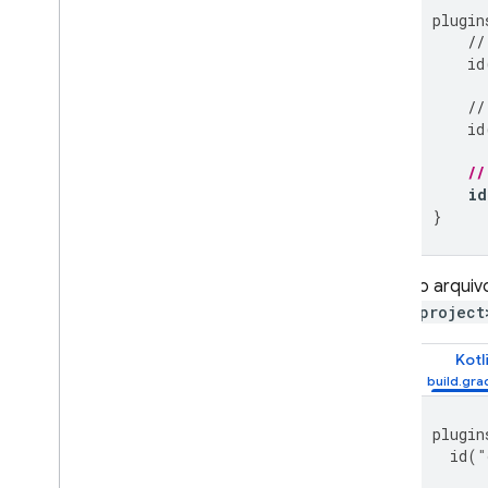
Solução de problemas e
plugin
perguntas frequentes
//
id
MONITORAMENTO
//
Crashlytics
id
Performance Monitoring
//
id
ITERAR
}
Remote Config
No arquiv
A
/
B Testing
<project
ENGAJAMENTO
Kotl
Analytics
plugin
Cloud Messaging
id
(
"