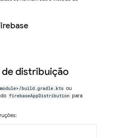
Firebase
de distribuição
module>/build.gradle.kts
ou
o do
firebaseAppDistribution
para
truções: