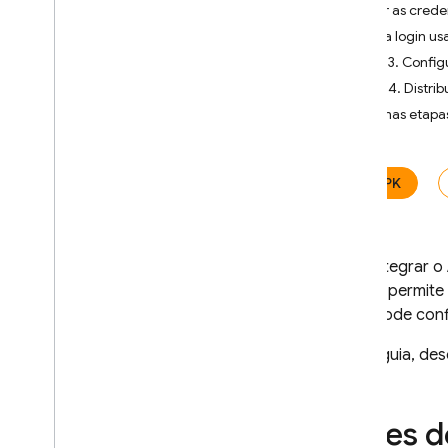
Usar as crede
Distribuir apps para i
OS
Faça login us
Usar o Console do Firebase
Etapa 3. Config
Usar a CLI do Firebase
Etapa 4. Distrib
Usar o fastlane
Próximas etapa
Distribuir apps para Android
Usar o Console do Firebase
Usar a CLI do Firebase
APK
Usar o fastlane
Usar o Gradle
Usar o agente de teste de
Para integrar o
apps (Android)
plug-in permite
Usar o testador automatizado
você pode confi
Gerenciar testadores
Neste guia, de
Adicionar
,
remover e pesquisar
testadores
Importar testadores usando
Antes 
arquivos CSV