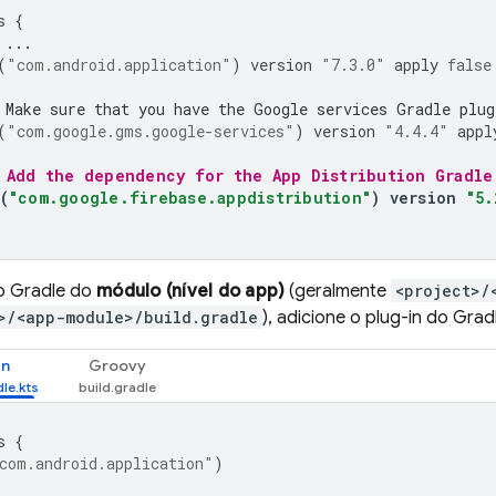
s
{
 ...
(
"com.android.application"
)
version
"7.3.0"
apply
false
 Make sure that you have the Google services Gradle plug
(
"com.google.gms.google-services"
)
version
"4.4.4"
appl
 Add the dependency for the 
App Distribution
 Gradle
(
"com.google.firebase.appdistribution"
)
version
"5.
o Gradle do
módulo (nível do app)
(geralmente
<project>/
>/<app-module>/build.gradle
), adicione o plug-in do Gra
in
Groovy
s
{
com.android.application"
)