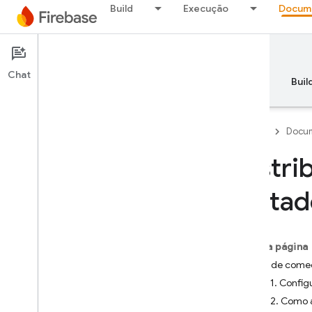
Build
Execução
Docum
Documentation
App Distribution
Chat
Visão geral
Princípios básicos
AI
Buil
Firebase
Docum
Distri
Visão geral
testad
RELEASE
Test Lab
Nesta página
Antes de come
App Distribution
Etapa 1. Config
Introdução
Etapa 2. Como 