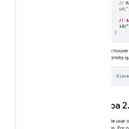
// M
In-App Messaging
id
(
"
Google Ad
Mob
// A
id
(
}
Google Ads
Dynamic Links
Se houver 
permite q
PRODUTOS RELACIONADOS
Authentication
Extensions
Etapa 2
Antes de usar o
maneiras. Por p