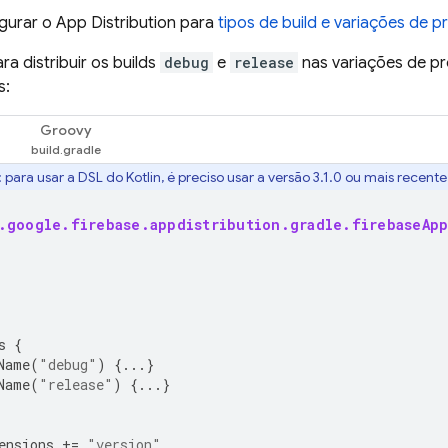
igurar o
App Distribution
para
tipos de build e variações de 
ra distribuir os builds
debug
e
release
nas variações de pr
s:
Groovy
:
para usar a DSL do Kotlin, é preciso usar a versão 3.1.0 ou mais recent
.google.firebase.appdistribution.gradle.firebaseApp
s
{
Name
(
"debug"
)
{...}
Name
(
"release"
)
{...}
ensions
+=
"version"