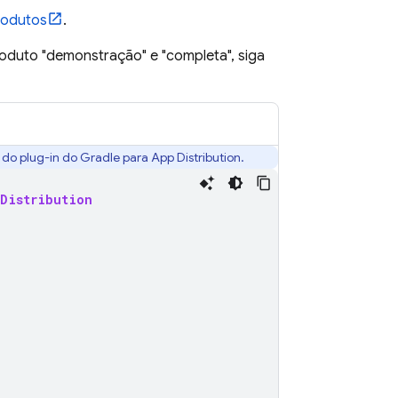
produtos
.
oduto "demonstração" e "completa", siga
e do plug-in do Gradle para
App Distribution
.
Distribution