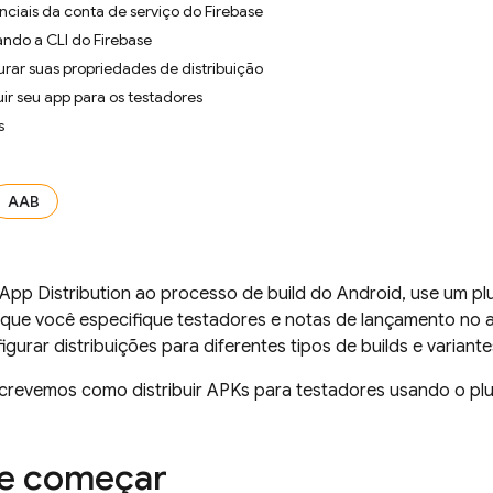
nciais da conta de serviço do Firebase
ando a CLI do Firebase
urar suas propriedades de distribuição
uir seu app para os testadores
s
AAB
App Distribution
ao processo de build do Android, use um pl
 que você especifique testadores e notas de lançamento no ar
gurar distribuições para diferentes tipos de builds e variante
screvemos como distribuir APKs para testadores usando o pl
de começar