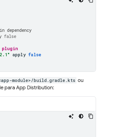
in dependency
y
false
 plugin
2.1"
apply
false
<app-module>/build.gradle.kts
ou
dle para
App Distribution
: