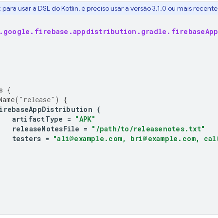
:
para usar a DSL do Kotlin, é preciso usar a versão 3.1.0 ou mais recent
.google.firebase.appdistribution.gradle.firebaseApp
s
{
Name
(
"release"
)
{
irebaseAppDistribution
{
artifactType
=
"APK"
releaseNotesFile
=
"/path/to/releasenotes.txt"
testers
=
"ali@example.com, bri@example.com, cal