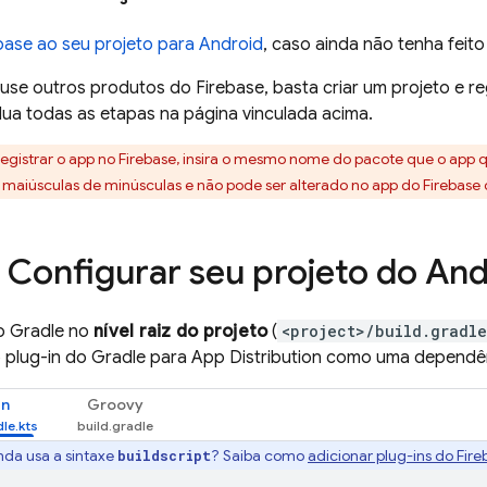
base ao seu projeto para Android
, caso ainda não tenha feito 
se outros produtos do Firebase, basta criar um projeto e reg
ua todas as etapas na página vinculada acima.
 registrar o app no Firebase, insira o mesmo nome do pacote que o app 
 maiúsculas de minúsculas e não pode ser alterado no app do Firebase d
Configurar seu projeto do And
o Gradle no
nível raiz do projeto
(
<project>/build.gradle
o plug-in do Gradle para
App Distribution
como uma dependên
in
Groovy
nda usa a sintaxe
? Saiba como
adicionar plug-ins do Fire
buildscript