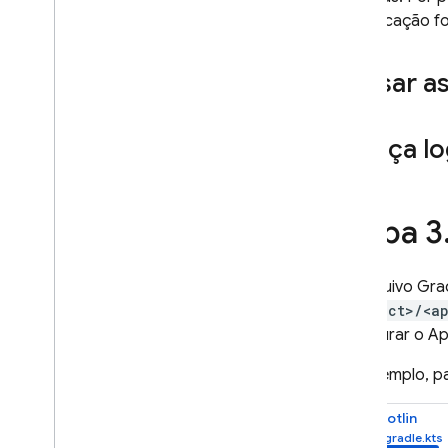
autenticação f
Usar as
Faça l
Etapa 3
No arquivo Gra
<project>/<a
configurar o
Ap
Por exemplo, pa
Kotlin