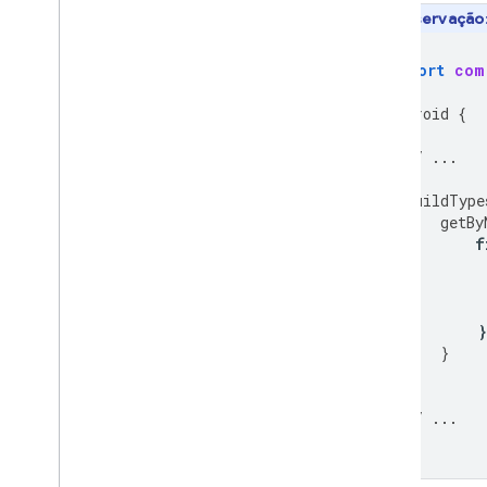
Observação
import
com
android
{
// ...
buildType
getBy
f
}
}
}
// ...
}