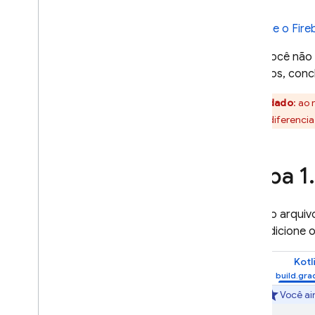
Registrar outros dispositivos i
OS
Criar links de convite
Adicione o Fire
Instalar e testar apps
Caso você não u
Configurar como testador
produtos, concl
Coletar feedback dos
testadores
Cuidado
: ao
Notificar testadores sobre
pacote diferencia
novos builds
Soluções
Etapa 1
.
Práticas recomendadas para
distribuir apps da Apple aos
testadores de controle de
No arquiv
qualidade usando CI
/
CD e
fastlane
adicione 
Práticas recomendadas para
distribuir apps Android para
Kotl
testadores de controle de
qualidade usando CI
/
CD
Você ai