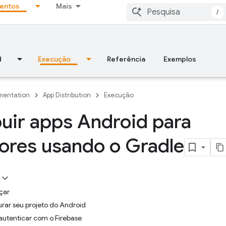
entos
Mais
/
d
Execução
Referência
Exemplos
entation
App Distribution
Execução
buir apps Android para
ores usando o Gradle
çar
urar seu projeto do Android
autenticar com o Firebase