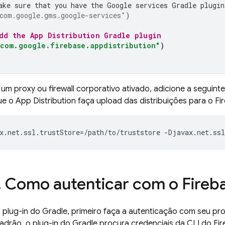
ake sure that you have the Google services Gradle plugin
com.google.gms.google-services"
)
dd the 
App Distribution
 Gradle plugin
"com.google.firebase.appdistribution"
)
um proxy ou firewall corporativo ativado, adicione a seguint
ue o
App Distribution
faça upload das distribuições para o Fi
.
Como autenticar com o Fireb
 plug-in do Gradle, primeiro faça a autenticação com seu pr
adrão, o plug-in do Gradle procura credenciais da CLI do
Fi