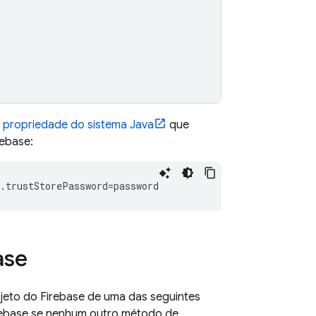
e
propriedade do sistema Java
que
rebase:
ase
ojeto do Firebase de uma das seguintes
rebase
se nenhum outro método de