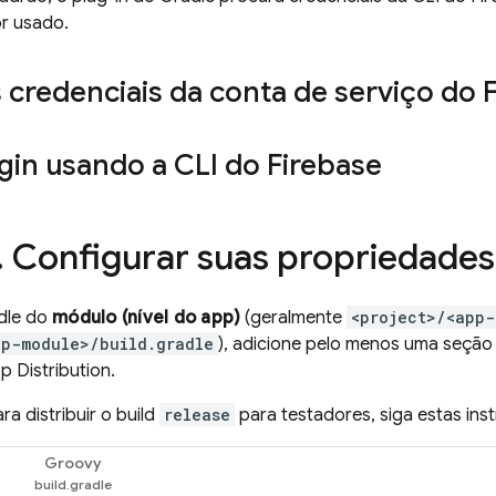
or usado.
 credenciais da conta de serviço do 
ogin usando a CLI do
Firebase
.
Configurar suas propriedades 
dle do
módulo (nível do app)
(geralmente
<project>/<app-
pp-module>/build.gradle
), adicione pelo menos uma seçã
p Distribution
.
ra distribuir o build
release
para testadores, siga estas ins
Groovy