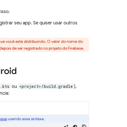
isso.
istrar seu app. Se quiser usar outros
que você está distribuindo. O valor do nome do
epois de ser registrado no projeto do Firebase.
roid
.kts
ou
<project>/build.gradle
),
cia:
base
usando essa sintaxe.