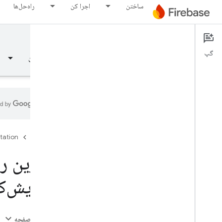
ساختن
اجرا کن
راه‌حل‌ها
App Distribution
Documentation
گپ
نمای کلی
مبانی
هوش مصنوعی
ساختن
نمای کلی
tation
Firebase
رهایی
بهترین رو
Test Lab
آزمایش‌کنندگان QA ب
App Distribution
مقدمه
در این صفحه