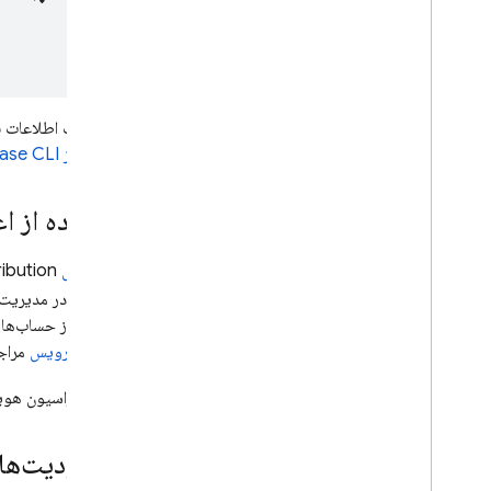
Google Ads
Dynamic Links
برای کسب اطلاعات بی
محصولات مرتبط
استفاده از
CLI»
base
Authentication
استفاده از ا
Extensions
از افزونه‌ی Fastlane
ibution
و به شما در مدیریت CI خود کمک می‌کنند. 
می‌تواند از حساب‌ه
حساب سرویس
مراجع
اگر از فدراسیون هو
محدودیت‌های 