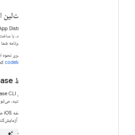
Crashlytics
از فست‌لین ا
Performance Monitoring
App Distribution
ادغام کنید. با ساخت
تکرار کنید
آزمایشی برنامه شما را
Remote Config
برای یادگیری نحوه ا
به یک
codelab
که شما 
A
/
B Testing
مشغول کردن
از رابط
base
Analytics
از ابزارهای
CLI که
base
استفاده کنید. می‌تو
Cloud Messaging
آخرین نسخه iOS خود را با نام
In-App Messaging
ایمیل‌های آزمایش‌کنن
Google Ad
Mob