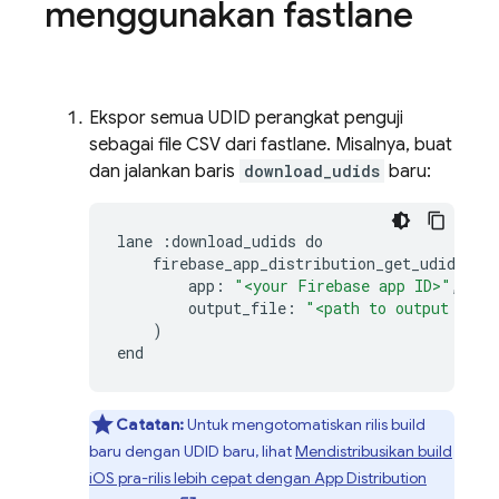
menggunakan fastlane
Ekspor semua UDID perangkat penguji
sebagai file CSV dari fastlane. Misalnya, buat
dan jalankan baris
download_udids
baru:
lane
:
download_udids
do
firebase_app_distribution_get_udids
(
app
:
"<your Firebase app ID>"
,
output_file
:
"<path to output file
)
end
Catatan:
Untuk mengotomatiskan rilis build
baru dengan UDID baru, lihat
Mendistribusikan build
iOS pra-rilis lebih cepat dengan
App Distribution