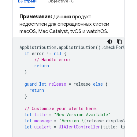
Быстрый
Objective-C
Примечание:
Данный продукт
недоступен для операционных систем
macOS, Mac Catalyst, tvOS и watchOS.
AppDistribution
.
appDistribution
().
checkForUpdat
if
error
!=
nil
{
// Handle error
return
}
guard
let
release
=
release
else
{
return
}
// Customize your alerts here.
let
title
=
"New Version Available"
let
message
=
"Version 
\(
release
.
displayVersi
let
uialert
=
UIAlertController
(
title
:
title
,