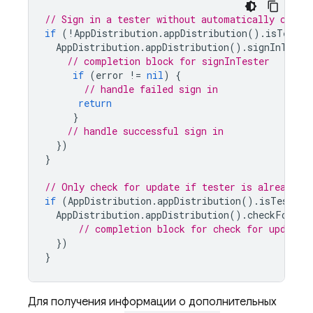
// Sign in a tester without automatically check
if
(
!
AppDistribution
.
appDistribution
().
isTester
AppDistribution
.
appDistribution
().
signInTeste
// completion block for signInTester
if
(
error
!=
nil
)
{
// handle failed sign in
return
}
// handle successful sign in
})
}
// Only check for update if tester is already s
if
(
AppDistribution
.
appDistribution
().
isTesterS
AppDistribution
.
appDistribution
().
checkForUpd
// completion block for check for update
})
}
Для получения информации о дополнительных