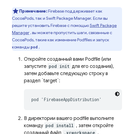
Примечание:
Firebase поддерживает как
CocoaPods, так и Swift Package Manager. Если вы
решите установить Firebase с помощью
Swift Package
Manager
, вы можете пропустить шаги, связанные с
CocoaPods, такие как изменение Podfiles и запуск
команды
.
pod
Откройте созданный вами Podfile (или
запустите
pod init
для его создания),
затем добавьте следующую строку в
раздел `target`:
pod 'FirebaseAppDistribution'
В директории вашего podfile выполните
команду
pod install
, затем откройте
созданный файл
.xcworkspace
.