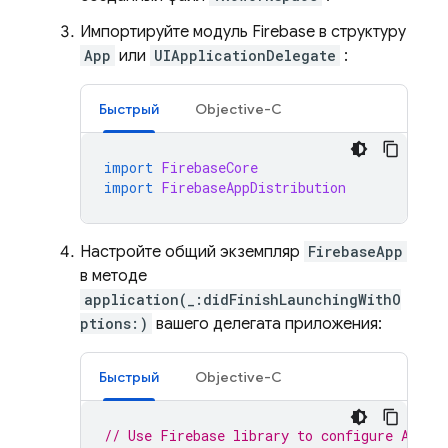
Импортируйте модуль Firebase в структуру
App
или
UIApplicationDelegate
:
Быстрый
Objective-C
import
FirebaseCore
import
FirebaseAppDistribution
Настройте общий экземпляр
FirebaseApp
в методе
application(_:didFinishLaunchingWithO
ptions:)
вашего делегата приложения:
Быстрый
Objective-C
// Use Firebase library to configure APIs