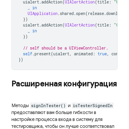
uialert
.
addAction
(
UIAlertAction
(
title
:
"Updat
_
in
UIApplication
.
shared
.
open
(
release
.
downloadU
})
uialert
.
addAction
(
UIAlertAction
(
title
:
"Cance
_
in
})
// self should be a UIViewController.
self
.
present
(
uialert
,
animated
:
true
,
complet
})
Расширенная конфигурация
Методы
signInTester()
и
isTesterSignedIn
предоставляют вам больше гибкости в
настройке процесса входа в систему для
тестировщика, чтобы он лучше соответствовал