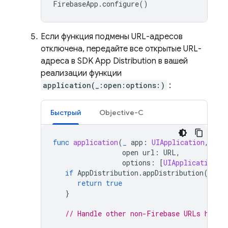
FirebaseApp
.
configure
()
Если функция подмены URL-адресов
отключена, передайте все открытые URL-
адреса в SDK
App Distribution
в вашей
реализации функции
application(_:open:options:)
:
Быстрый
Objective-C
func
application
(
_
app
:
UIApplication
,
open
url
:
URL
,
options
:
[
UIApplication
.
O
if
AppDistribution
.
appDistribution
().
ap
return
true
}
// Handle other non-Firebase URLs here.